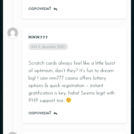
ODPOVEDAŤ
NNN777
6:14
3. decembra 2025
Scratch cards always feel like a little burst
of optimism, don’t they? It’s fun to dream
big! I saw
nnn777 casino
offers lottery
options & quick registration – instant
gratification is key, haha! Seems legit with
PHP support too.
ODPOVEDAŤ