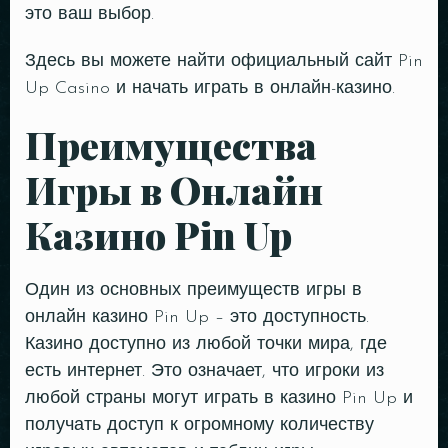
это ваш выбор.
Здесь вы можете найти официальный сайт Pin
Up Casino и начать играть в онлайн-казино.
Преимущества
Игры в Онлайн
Казино Pin Up
Один из основных преимуществ игры в
онлайн казино Pin Up – это доступность.
Казино доступно из любой точки мира, где
есть интернет. Это означает, что игроки из
любой страны могут играть в казино Pin Up и
получать доступ к огромному количеству