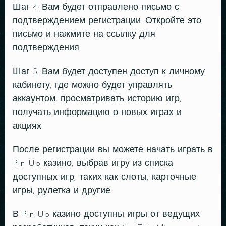
Шаг 4: Вам будет отправлено письмо с
подтверждением регистрации. Откройте это
письмо и нажмите на ссылку для
подтверждения.
Шаг 5: Вам будет доступен доступ к личному
кабинету, где можно будет управлять
аккаунтом, просматривать историю игр,
получать информацию о новых играх и
акциях.
После регистрации вы можете начать играть в
Pin Up казино, выбрав игру из списка
доступных игр, таких как слоты, карточные
игры, рулетка и другие.
В Pin Up казино доступны игры от ведущих