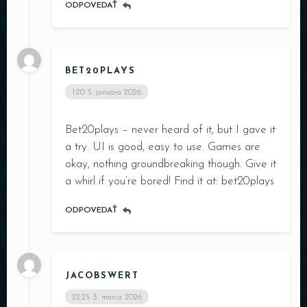
ODPOVEDAŤ
BET20PLAYS
1:20
5. januára 2026
Bet20plays – never heard of it, but I gave it
a try. UI is good, easy to use. Games are
okay, nothing groundbreaking though. Give it
a whirl if you’re bored! Find it at:
bet20plays
ODPOVEDAŤ
JACOBSWERT
22:25
3. marca 2026