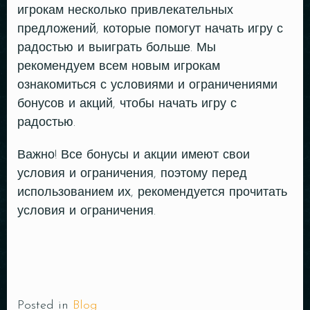
игрокам несколько привлекательных
предложений, которые помогут начать игру с
радостью и выиграть больше. Мы
рекомендуем всем новым игрокам
ознакомиться с условиями и ограничениями
бонусов и акций, чтобы начать игру с
радостью.
Важно! Все бонусы и акции имеют свои
условия и ограничения, поэтому перед
использованием их, рекомендуется прочитать
условия и ограничения.
Posted in
Blog