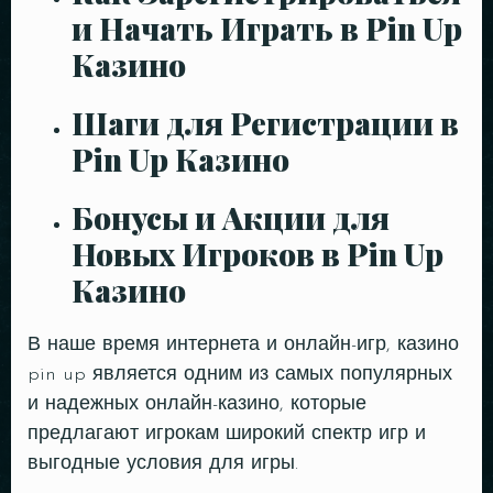
и Начать Играть в Pin Up
Казино
Шаги для Регистрации в
Pin Up Казино
Бонусы и Акции для
Новых Игроков в Pin Up
Казино
В наше время интернета и онлайн-игр, казино
pin up является одним из самых популярных
и надежных онлайн-казино, которые
предлагают игрокам широкий спектр игр и
выгодные условия для игры.