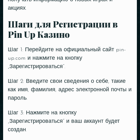
акциях.
Шаги для Регистрации в
Pin Up Казино
Шаг 1: Перейдите на официальный сайт pin-
up.com и нажмите на кнопку
„Зарегистрироваться“.
Шаг 2: Введите свои сведения о себе, такие
как имя, фамилия, адрес электронной почты и
пароль.
Шаг 3: Нажмите на кнопку
„Зарегистрироваться“ и ваш аккаунт будет
создан.