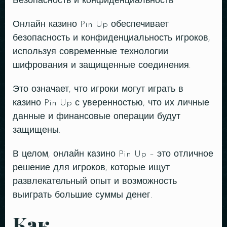
Безопасность и конфиденциальность
Онлайн казино Pin Up обеспечивает
безопасность и конфиденциальность игроков,
используя современные технологии
шифрования и защищенные соединения.
Это означает, что игроки могут играть в
казино Pin Up с уверенностью, что их личные
данные и финансовые операции будут
защищены.
В целом, онлайн казино Pin Up – это отличное
решение для игроков, которые ищут
развлекательный опыт и возможность
выиграть большие суммы денег.
Как