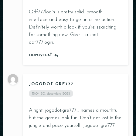
Qdf777login is pretty solid. Smooth
interface and easy to get into the action.
Definitely worth a look if you’re searching
for something new. Give it a shot –
qdf777login
.
ODPOVEDAŤ
JOGODOTIGRE777
15:04
30. decembra 2025
Alright, jogodotigre777… names a mouthful
but the games look fun. Don’t get lost in the
jungle and pace yourself.
jogodotigre777