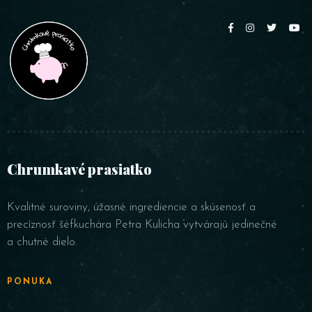
Chrumkavé prasiatko
Kvalitné suroviny, úžasné ingrediencie a skúsenosť a
precíznosť šéfkuchára Petra Kulicha vytvárajú jedinečné
a chutné dielo.
PONUKA