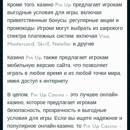
Кроме того, казино Pin Up предлагает игрокам
выгодные условия для игры, включая
приветственные бонусы, регулярные акции и
промокоды. Игроки могут выбрать из широкого
спектра платежных систем, включая Visa,
Mastercard, Skrill, Neteller и другие.
Казино Pin Up также предлагает игрокам
мобильную версию сайта, что позволяет
играть в любое время и из любой точки мира,
имея доступ к интернету.
В целом, Pin Up Casino – это лучшее онлайн-
казино, которое предлагает игрокам
безопасность, прозрачность и выгодные
условия для игры. Если вы ищете надежное и
популярное онлайн-казино, то Pin Up Casino –