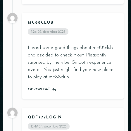
MC88CLUB
7:26
22. decembra 2025
Heard some good things about mc88club
and decided to check it out. Pleasantly
surprised by the vibe. Smooth experience
overall. You just might find your new place
to play at
mc88club
.
ODPOVEDAŤ
QDF777LOGIN
12:49
24. decembra 2025