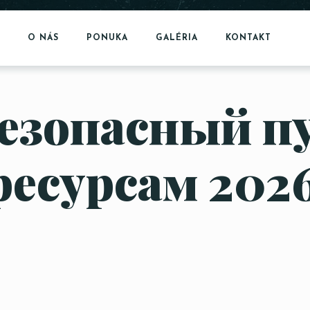
O NÁS
PONUKA
GALÉRIA
KONTAKT
безопасный п
ресурсам 202