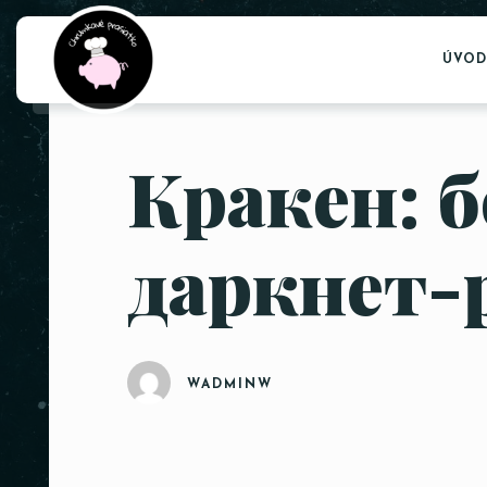
ÚVOD
Кракен: 
даркнет-
WADMINW