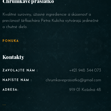
Chrumkavé prasiatko
Kvalitné suroviny, úžasné ingrediencie a skúsenosť a
precíznosť šéfkuchára Petra Kulicha vytvárajú jedinečné
a chutné dielo.
PONUKA
Kontakty
+421 948 344 073
ZAVOLAJTE NÁM :
chrumkaveprasiatko@gmail.com
NAPÍŠTE NÁM :
919 01 Košolná 48
ADRESA:
...