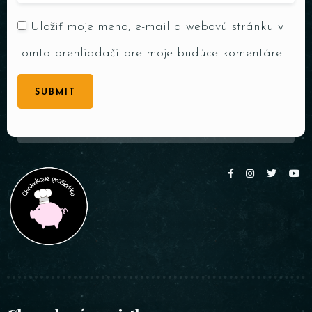
Uložiť moje meno, e-mail a webovú stránku v
tomto prehliadači pre moje budúce komentáre.
SUBMIT