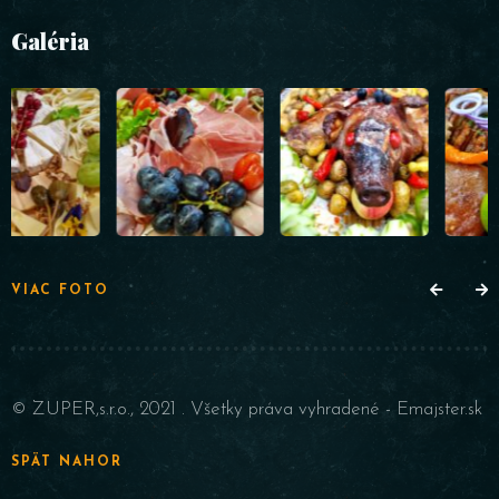
Galéria
VIAC FOTO
© ZUPER,s.r.o., 2021 . Všetky práva vyhradené -
Emajster.sk
SPÄT NAHOR