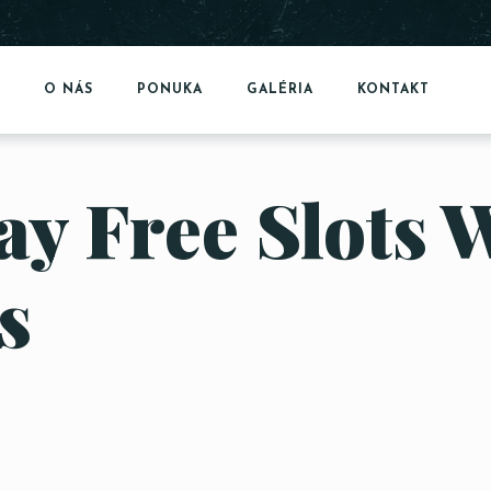
O NÁS
PONUKA
GALÉRIA
KONTAKT
ay Free Slots 
s