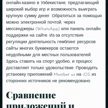
онлайн-казино в Узбекистане, предлагающий
широкий выбор игр и возможность выиграть
крупную сумму денег. Обратиться за помощью
можно электронной почтой, через
мессенджеры (WhatsApp) или панель онлайн-
поддержки на сайте. Из-за отсутствия
регуляции деятельность гемблинг ресурсов
сайты многих букмекеров остаются
неудобными для местных пользователей.
Здесь ставить на спорт удобно, и процесс
доставляет только удовольствие. Проводить
установку приложений Mostbet uz на iOS из
сторонних источников не рекомендовано.
Сравнение
приложений и