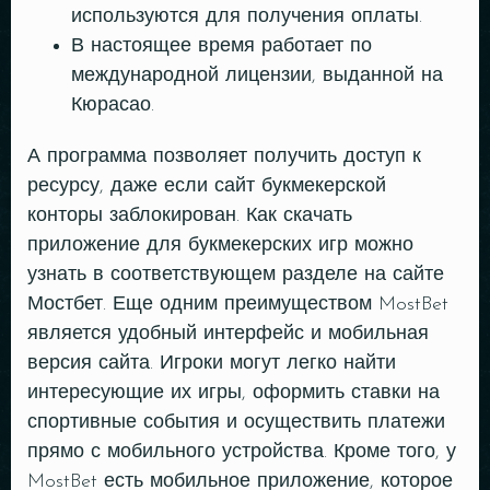
используются для получения оплаты.
В настоящее время работает по
международной лицензии, выданной на
Кюрасао.
А программа позволяет получить доступ к
ресурсу, даже если сайт букмекерской
конторы заблокирован. Как скачать
приложение для букмекерских игр можно
узнать в соответствующем разделе на сайте
Мостбет. Еще одним преимуществом MostBet
является удобный интерфейс и мобильная
версия сайта. Игроки могут легко найти
интересующие их игры, оформить ставки на
спортивные события и осуществить платежи
прямо с мобильного устройства. Кроме того, у
MostBet есть мобильное приложение, которое