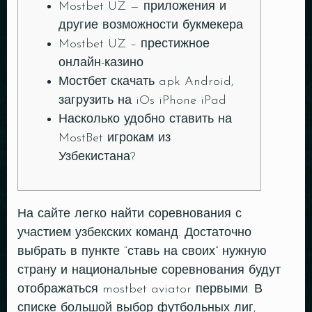
Mostbet UZ — приложения и
другие возможности букмекера
Mostbet UZ – престижное
онлайн-казино
Мостбет скачать apk Android,
загрузить на iOs iPhone iPad
Насколько удобно ставить на
MostBet игрокам из
Узбекистана?
На сайте легко найти соревнования с
участием узбекских команд. Достаточно
выбрать в пункте “ставь на своих” нужную
страну и национальные соревнования будут
отображаться
mostbet aviator
первыми. В
списке большой выбор футбольных лиг,