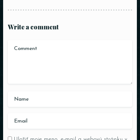
Write a comment
Uložiť moje meno, e-mail a webovú stránku v