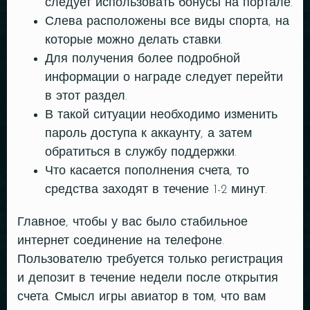
следует использовать бонусы на портале.
Слева расположены все виды спорта, на
которые можно делать ставки.
Для получения более подробной
информации о награде следует перейти
в этот раздел.
В такой ситуации необходимо изменить
пароль доступа к аккаунту, а затем
обратиться в службу поддержки.
Что касается пополнения счета, то
средства заходят в течение 1-2 минут.
Главное, чтобы у вас было стабильное
интернет соединение на телефоне.
Пользователю требуется только регистрация
и депозит в течение недели после открытия
счета. Смысл игры авиатор в том, что вам