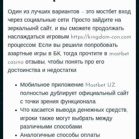
Один из лучших вариантов – это мостбет вход
через социальные сети. Просто зайдите на
зеркальынй сайт, и вы сможете продолжать
наслаждаться игровым
https://kingdom-con.com
процессом. Если вы решили попробовать
азартные игры в БК, тогда прочтите в mostbet
casino отзывы, чтобы понять про его
достоинства и недостатки.
Мобильное приложение Mostbet UZ
полностью дублирует официальный сайт
с точки зрения функционала.
Что касается вывода денежных средств,
игроки также могут выбрать между
различными способами.
Аналогичные способы оплаты