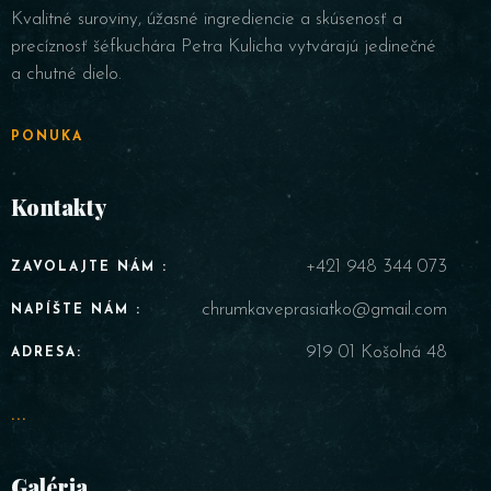
Kvalitné suroviny, úžasné ingrediencie a skúsenosť a
precíznosť šéfkuchára Petra Kulicha vytvárajú jedinečné
a chutné dielo.
PONUKA
Kontakty
+421 948 344 073
ZAVOLAJTE NÁM :
chrumkaveprasiatko@gmail.com
NAPÍŠTE NÁM :
919 01 Košolná 48
ADRESA:
...
Galéria