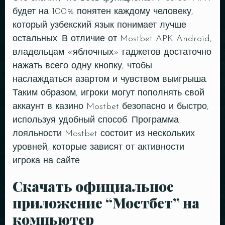
будет на 100% понятен каждому человеку,
который узбекский язык понимает лучше
остальных. В отличие от Mostbet APK Android,
владельцам «яблочных» гаджетов достаточно
нажать всего одну кнопку, чтобы
наслаждаться азартом и чувством выигрыша.
Таким образом, игроки могут пополнять свой
аккаунт в казино Mostbet безопасно и быстро,
используя удобный способ. Программа
лояльности Mostbet состоит из нескольких
уровней, которые зависят от активности
игрока на сайте.
Скачать официальное
приложение “Мостбет” на
компьютер