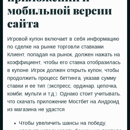
мобильной версии
сайта
Игровой купон включает в себя информацию
по сделке на рынке торговли ставками.
Клиент, попадая на рынок, должен нажать на
коэффициент, чтобы его ставка отобразилась
в купоне. Игрок должен открыть купон, чтобы
продолжить процесс беттинга, указав сумму
ставки и ее тип (экспресс, ординар, цепочка,
комби, мульти и т.д.). Однако стоит учитывать,
что скачать приложение Мостбет на Андроид
из магазина не удастся.
Чтобы увеличить шансы на победу,