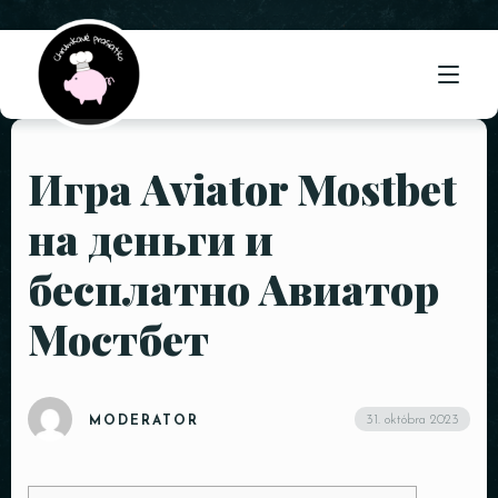
Игра Aviator Mostbet
ÚVOD
на деньги и
O NÁS
бесплатно Авиатор
PONUKA
Мостбет
GALÉRIA
KONTAKT
31. októbra 2023
MODERATOR