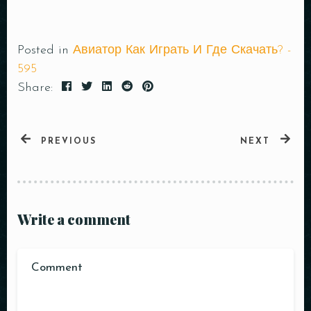
Posted in
Авиатор Как Играть И Где Скачать? -
595
Share:
PREVIOUS
NEXT
Write a comment