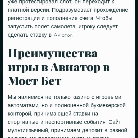
уже протестировал слот, он переходит к
платной версии. Подразумевает прохождение
регистрации и пополнение счета. Чтобы
запустить полет самолета, игроку следует
сделать ставку в Aviator.
Преимущества
игры в Авиатор в
Мост Бет
Мы являемся не только казино с игровыми
автоматами, но и полноценной букмекерской
конторой, принимающей ставки на
спортивные и неспортивные события. Сайт
мультиязычный, принимаем депозит в разной