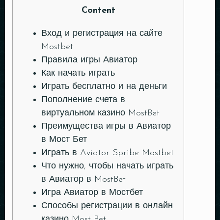
Content
Вход и регистрация на сайте
Mostbet
Правила игры Авиатор
Как начать играть
Играть бесплатно и на деньги
Пополнение счета в
виртуальном казино MostBet
Преимущества игры в Авиатор
в Мост Бет
Играть в Aviator Spribe Mostbet
Что нужно, чтобы начать играть
в Авиатор в MostBet
Игра Авиатор в Мостбет
Способы регистрации в онлайн
казино Most Bet