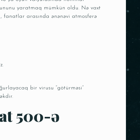
c oyununu yaratmaq mümkün oldu. Nə vaxt
a, fanatlar arasında ənənəvi atmosferə
z.
 Oğurlayacaq bir virusu “götürməsi”
əkdir.
yat 500-ə