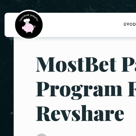
ÚVOD
MostBet Pa
Program R
Revshare