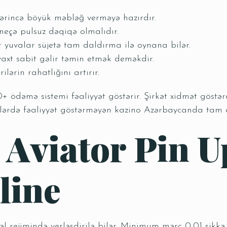
tərincə böyük məbləğ verməyə hazırdır.
 neçə pulsuz dəqiqə olmalıdır.
yuvalar süjetə tam daldırma ilə oynana bilər.
vaxt sabit gəlir təmin etmək deməkdir.
ərin rahatlığını artırır.
 ödəmə sistemi fəaliyyət göstərir. Şirkət xidmət göstər
ələrdə fəaliyyət göstərməyən kazino Azərbaycanda tam ak
 Aviator Pin 
line
l rejimində yerləşdirilə bilər. Minimum mərc 0,01 sikk