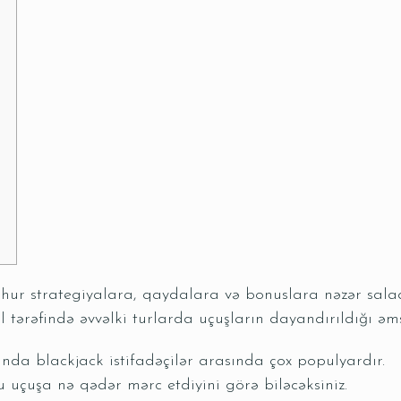
hur strategiyalara, qaydalara və bonuslara nəzər salaq
 tərəfində əvvəlki turlarda uçuşların dayandırıldığı əms
ında blackjack istifadəçilər arasında çox populyardır.
uçuşa nə qədər mərc etdiyini görə biləcəksiniz.