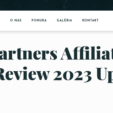
O NÁS
PONUKA
GALÉRIA
KONTAKT
rtners Affilia
eview 2023 U