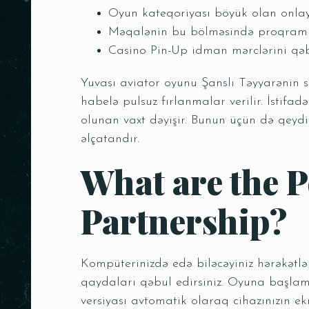
Oyun kateqoriyası böyük olan onlayn
Məqalənin bu bölməsində proqramı
Casino Pin-Up idman mərclərini qəbul
Person
Yuvası aviator oyunu Şanslı Təyyarənin so
habelə pulsuz fırlanmalar verilir. İstifa
olunan vaxt dəyişir. Bunun üçün də qeyd
əlçatandır.
What are the P
Partnership?
Kompüterinizdə edə biləcəyiniz hərəkətlə
qaydaları qəbul edirsiniz. Oyuna başlam
versiyası avtomatik olaraq cihazınızın ek