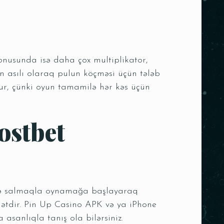
bonusunda isə daha çox multiplikator,
n asılı olaraq pulun köçməsi üçün tələb
ur, çünki oyun tamamilə hər kəs üçün
ostbet
ı işə salmaqla oynamağa başlayaraq
ətdir. Pin Up Casino APK və ya iPhone
asanlıqla tanış ola bilərsiniz.