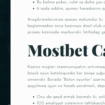
Bu bölmə poker, rulet və daha çox
6 sadə addım, qumar həvəskarını qa
Araşdırmalarımıza əsasən məlumdur ki, o
başlamazdan öncə kazinoya daxil olub qey
prosesi kazinoda məcburidir. İstifadəçi şə
Mostbet C
Kazino müştəri məmnuniyyətini artırmaq ü
böyük oyun kataloqunda hər zövqə uyğun o
ünvanıdır. Burada “Bütün oyunlar” üzərinə
qoşulmaq üçün siz hesab yaratmalı, depoz
Onu da qeyd etmək lazımdır ki, onla
İOS əməliyyat sisteminin təhlükəsi