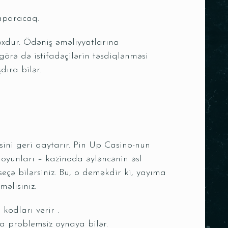
 aparacaq.
xdur. Ödəniş əməliyyatlarına
örə də istifadəçilərin təsdiqlənməsi
dıra bilər.
ini geri qaytarır. Pin Up Casino-nun
 oyunları – kazinoda əyləncənin əsl
eçə bilərsiniz. Bu, o deməkdir ki, yayıma
əlisiniz.
odları verir .
a problemsiz oynaya bilər.