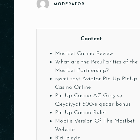
MODERATOR
Content
Mostbet Casino Review
What are the Peculiarities of the
Mostbet Partnership?
rəsmi sayt Aviator Pin Up PinUp
Casino Online
Pin Up Casino AZ Giriş və
Qeydiyyat 500-ə qədər bonus
Pin Up Casino Rulet
Mobile Version Of The Mostbet
Website
Bizi izləyin