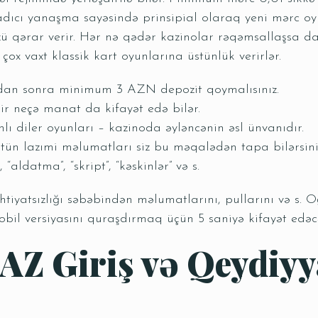
aradıcı yanaşma sayəsində prinsipial olaraq yeni mər
ü qərar verir. Hər nə qədər kazinolar rəqəmsallaşsa d
 çox vaxt klassik kart oyunlarına üstünlük verirlər.
dan sonra minimum 3 AZN depozit qoymalısınız.
ir neçə manat da kifayət edə bilər.
nlı diler oyunları – kazinoda əyləncənin əsl ünvanıdır.
tün lazımi məlumatları siz bu məqalədən tapa bilərsini
“aldatma”, “skript”, “kəskinlər” və s.
 ehtiyatsızlığı səbəbindən məlumatlarını, pullarını və s.
obil versiyasını quraşdırmaq üçün 5 saniyə kifayət edəc
 AZ Giriş və Qeydiy