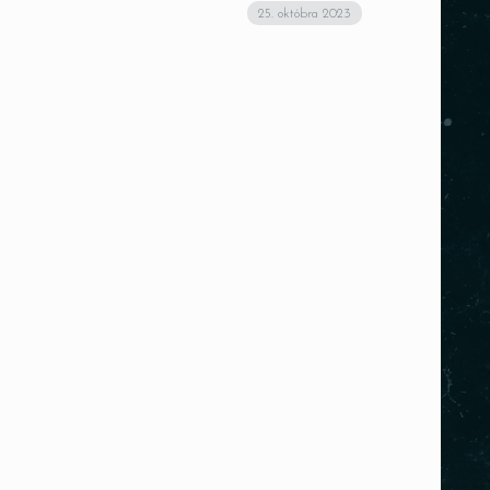
25. októbra 2023