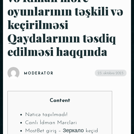
oyunlarının təşkili və
keçirilməsi
Qaydalarının təsdiq
edilməsi haqqında
23. októbra 2023
MODERATOR
Content
Nəticə tapılmadı!
Canlı İdman Mərcləri
MostBet giriş – Зеркало keçid