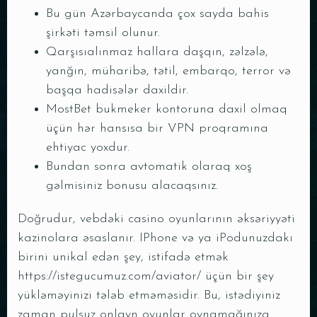
Bu gün Azərbaycanda çox sayda bahis
şirkəti təmsil olunur.
Qarşısıalınmaz hallara daşqın, zəlzələ,
yanğın, müharibə, tətil, embarqo, terror və
başqa hadisələr daxildir.
MostBet bukmeker kontoruna daxil olmaq
üçün hər hansısa bir VPN proqramına
ehtiyac yoxdur.
Bundan sonra avtomatik olaraq xoş
gəlmisiniz bonusu alacaqsınız.
Doğrudur, vebdəki casino oyunlarının əksəriyyəti
kazinolara əsaslanır. IPhone və ya iPodunuzdakı
birini unikal edən şey, istifadə etmək
https://istegucumuz.com/aviator/
üçün bir şey
yükləməyinizi tələb etməməsidir. Bu, istədiyiniz
zaman pulsuz onlayn oyunlar oynamağınıza