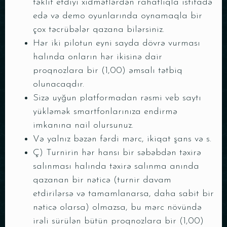
təklif etdiyi xidmətlərdən rahatlıqla istifadə
edə və demo oyunlarında oynamaqla bir
çox təcrübələr qazana bilərsiniz.
Hər iki pilotun eyni sayda dövrə vurması
halında onların hər ikisinə dair
proqnozlara bir (1,00) əmsalı tətbiq
olunacaqdır.
Sizə uyğun platformadan rəsmi veb saytı
yükləmək smartfonlarınıza endirmə
imkanına nail olursunuz.
Və yalnız bəzən fərdi mərc, ikiqat şans və s.
Ç) Turnirin hər hansı bir səbəbdən təxirə
salınması halında təxirə salınma anında
qazanan bir nəticə (turnir davam
etdirilərsə və tamamlanarsa, daha sabit bir
nəticə olarsa) olmazsa, bu mərc növündə
irəli sürülən bütün proqnozlara bir (1,00)