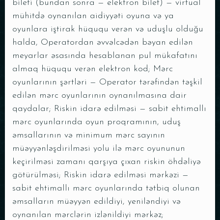
bileti (bundan sonra — elektron bilet) — virtual
mühitdə oynanılan aidiyyəti oyuna və ya
oyunlara iştirak hüququ verən və uduşlu olduğu
halda, Operatordan əvvəlcədən bəyan edilən
meyarlar əsasında hesablanan pul mükafatını
almaq hüququ verən elektron kod; Mərc
oyunlarının şərtləri — Operator tərəfindən təşkil
edilən mərc oyunlarının oynanılmasına dair
qaydalar; Riskin idarə edilməsi — sabit ehtimallı
mərc oyunlarında oyun proqramının, uduş
əmsallarının və minimum mərc sayının
müəyyənləşdirilməsi yolu ilə mərc oyununun
keçirilməsi zamanı qarşıya çıxan riskin öhdəliyə
götürülməsi; Riskin idarə edilməsi mərkəzi —
sabit ehtimallı mərc oyunlarında tətbiq olunan
əmsalların müəyyən edildiyi, yeniləndiyi və
oynanılan mərclərin izlənildiyi mərkəz;