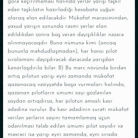
görə keçirilməməsi halında yerlər yarışı təşkil
edən təşkilatın hazırladığı hesabata uyğun
olaraq elan ediləcəkdir. Mükafat mərasimindən,
yaxud yarışın sonunda rəsmi yerlər elan
edildikdən sonra baş verən dəyişikliklər nəzərə
alınmayacaqdır. Buna nümunə kimi (ancaq
bununla məhdudlaşmadan), hər hansı pilot
sıralamanı dəyişdirəcək dərəcədə yarışdan
kənarlaşdırıla bilər. B) Bu mərc növündə birdən
artıq pilotun yarışı eyni zamanda mükafat
qazanacaq vəziyyətdə başa vurmaları halında,
qazanan pilotların ümumi sayı gözlənilən
saydan artıqdırsa, hər pilotun əmsalı kəsr
ədədinə vurulur. Bu kəsr ədədinin surəti mükafat
verilən yerlərin sayını tamamlamaq üçün
ödənilməsi tələb edilən ümumi pilot sayıdır və
məxrəci isə yarışı eyni zamanda, eyni sırada