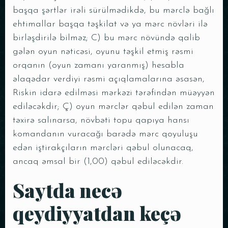
başqa şərtlər irəli sürülmədikdə, bu mərclə bağlı
ehtimallar başqa təşkilat və ya mərc növləri ilə
birləşdirilə bilməz; C) bu mərc növündə qalib
RESERVE A TABLE
gələn oyun nəticəsi, oyunu təşkil etmiş rəsmi
orqanın (oyun zamanı yaranmış) hesabla
əlaqədar verdiyi rəsmi açıqlamalarına əsasən,
Riskin idarə edilməsi mərkəzi tərəfindən müəyyən
ediləcəkdir; Ç) oyun mərclər qəbul edilən zaman
təxirə salınarsa, növbəti topu qapıya hansı
komandanın vuracağı barədə mərc qoyuluşu
edən iştirakçıların mərcləri qəbul olunacaq,
ancaq əmsal bir (1,00) qəbul ediləcəkdir.
Saytda necə
qeydiyyatdan keçə