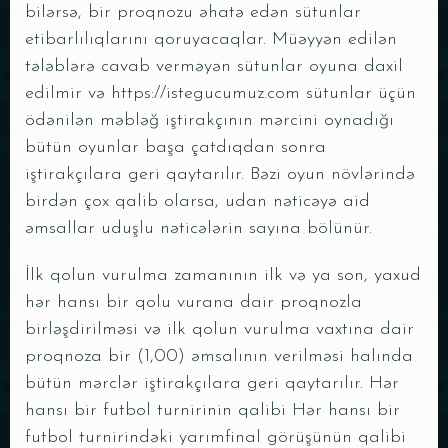
bilərsə, bir proqnozu əhatə edən sütunlar
etibarlılıqlarını qoruyacaqlar. Müəyyən edilən
tələblərə cavab verməyən sütunlar oyuna daxil
edilmir və
https://istegucumuz.com
sütunlar üçün
ödənilən məbləğ iştirakçının mərcini oynadığı
bütün oyunlar başa çatdıqdan sonra
iştirakçılara geri qaytarılır. Bəzi oyun növlərində
birdən çox qalib olarsa, udan nəticəyə aid
əmsallar uduşlu nəticələrin sayına bölünür.
İlk qolun vurulma zamanının ilk və ya son, yaxud
hər hansı bir qolu vurana dair proqnozla
birləşdirilməsi və ilk qolun vurulma vaxtına dair
proqnoza bir (1,00) əmsalının verilməsi halında
bütün mərclər iştirakçılara geri qaytarılır. Hər
hansı bir futbol turnirinin qalibi Hər hansı bir
futbol turnirindəki yarımfinal görüşünün qalibi