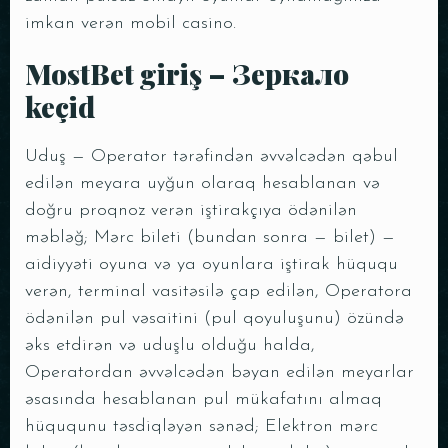
imkan verən mobil casino.
MostBet giriş – Зеркало
keçid
Uduş — Operator tərəfindən əvvəlcədən qəbul
edilən meyara uyğun olaraq hesablanan və
doğru proqnoz verən iştirakçıya ödənilən
məbləğ; Mərc bileti (bundan sonra — bilet) —
aidiyyəti oyuna və ya oyunlara iştirak hüququ
verən, terminal vasitəsilə çap edilən, Operatora
ödənilən pul vəsaitini (pul qoyuluşunu) özündə
əks etdirən və uduşlu olduğu halda,
Operatordan əvvəlcədən bəyan edilən meyarlar
əsasında hesablanan pul mükafatını almaq
hüququnu təsdiqləyən sənəd; Elektron mərc