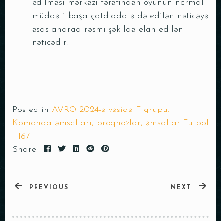
edilməsi mərkəzi tərəfindən oyunun normal
müddəti başa çatdıqda əldə edilən nəticəyə
əsaslanaraq rəsmi şəkildə elan edilən
nəticədir.
Posted in
AVRO 2024-ə vəsiqə F qrupu.
Komanda əmsalları, proqnozlar, əmsallar Futbol
- 167
Share:
PREVIOUS
NEXT