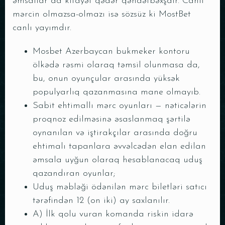
əmsallar da kifayət qədər qənaətbəxşdir. Canlı
mərcin olmazsa-olmazı isə sözsüz ki MostBet
canlı yayımdır.
Mosbet Azerbaycan bukmeker kontoru
ölkədə rəsmi olaraq təmsil olunmasa da,
bu, onun oyunçular arasında yüksək
populyarlıq qazanmasına mane olmayıb.
Sabit ehtimallı mərc oyunları — nəticələrin
proqnoz edilməsinə əsaslanmaq şərtilə
oynanılan və iştirakçılar arasında doğru
ehtimalı tapanlara əvvəlcədən elan edilan
əmsala uyğun olaraq hesablanacaq uduş
qazandıran oyunlar;
Uduş məbləği ödənilən mərc biletləri satıcı
tərəfindən 12 (on iki) ay saxlanılır.
A) İlk qolu vuran komanda riskin idarə