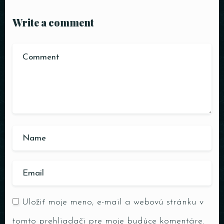
Write a comment
Uložiť moje meno, e-mail a webovú stránku v
tomto prehliadači pre moje budúce komentáre.