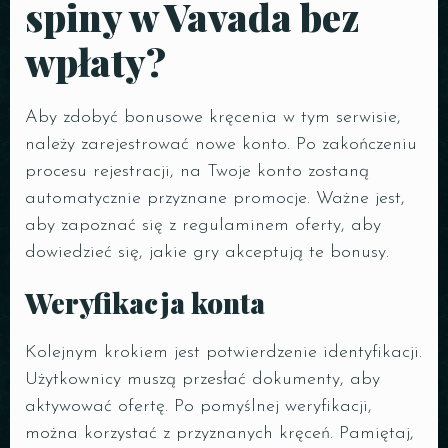
spiny w Vavada bez
wpłaty?
Aby zdobyć bonusowe kręcenia w tym serwisie,
należy zarejestrować nowe konto. Po zakończeniu
procesu rejestracji, na Twoje konto zostaną
automatycznie przyznane promocje. Ważne jest,
aby zapoznać się z regulaminem oferty, aby
dowiedzieć się, jakie gry akceptują te bonusy.
Weryfikacja konta
Kolejnym krokiem jest potwierdzenie identyfikacji.
Użytkownicy muszą przesłać dokumenty, aby
aktywować ofertę. Po pomyślnej weryfikacji,
można korzystać z przyznanych kręceń. Pamiętaj,