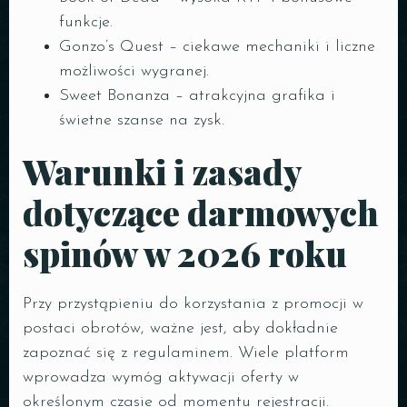
funkcje.
Gonzo’s Quest – ciekawe mechaniki i liczne
Person
możliwości wygranej.
Sweet Bonanza – atrakcyjna grafika i
świetne szanse na zysk.
Time
Warunki i zasady
dotyczące darmowych
spinów w 2026 roku
Przy przystąpieniu do korzystania z promocji w
postaci obrotów, ważne jest, aby dokładnie
RESERVE A TABLE
zapoznać się z regulaminem. Wiele platform
wprowadza wymóg aktywacji oferty w
określonym czasie od momentu rejestracji.