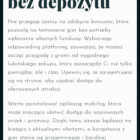
bez depozytu
Nie przegap szansy na zdobycie bonusów, które
pozwolą na testowanie gier bez potrzeby
wpłacania własnych funduszy. Wybierając
odpowiednią platformę, zauważysz, że możesz
zacząć przygodę z grami od wygodnego
lubińskiego zakupu, który zaoszczędzi Ci nie tylko
pieniądze, ale i czas. Upewnij się, że zarejestrujesz
się na stronie, aby uzyskać dostęp do
oferowanych atrakcji.
Warto zainstalować aplikację mobilną, która
może znacząco ułatwić dostęp do najnowszych
zniżek i promocji. Dzięki temu zawsze będziesz na
bieżąco z aktualnymi ofertami, a korzystanie z
gier stanie się przyjemniejsze i bardziej