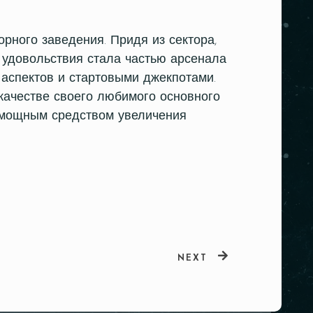
орного заведения. Придя из сектора,
 удовольствия стала частью арсенала
 аспектов и стартовыми джекпотами.
качестве своего любимого основного
я мощным средством увеличения
NEXT