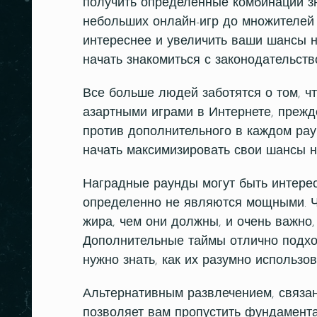
Person
получить определенные комбинации зн
небольших онлайн-игр до множителей 
интереснее и увеличить ваши шансы н
начать знакомиться с законодательств
Все больше людей заботятся о том, ч
азартными играми в Интернете, прежд
против дополнительного в каждом рау
начать максимизировать свои шансы н
Наградные раунды могут быть интерес
определенно не являются мощными. Чт
жира, чем они должны, и очень важно,
Дополнительные таймы отлично подход
нужно знать, как их разумно использов
Альтернативным развлечением, связан
позволяет вам пропустить фундамента