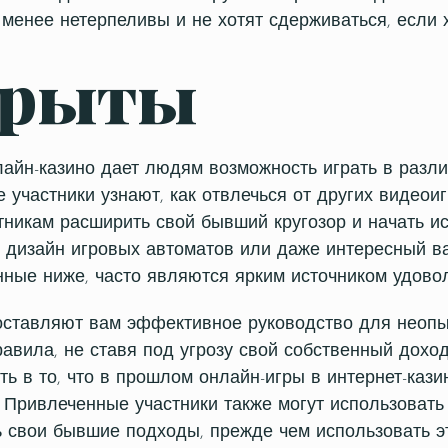
менее нетерпеливы и не хотят сдерживаться, если х
крыты
айн-казино дает людям возможность играть в разли
 участники узнают, как отвлечься от других видеои
стникам расширить свой бывший кругозор и начать и
й дизайн игровых автоматов или даже интересный в
нные ниже, часто являются ярким источником удовол
оставляют вам эффективное руководство для неопы
равила, не ставя под угрозу свой собственный дохо
ь в то, что в прошлом онлайн-игры в интернет-каз
. Привлеченные участники также могут использовать
ть свои бывшие подходы, прежде чем использовать 