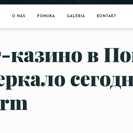
O NÁS
PONUKA
GALÉRIA
KONTAKT
-казино в П
еркало сегодн
orm