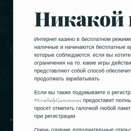
Никакой
Интернет-казино в бесплатном режиме
наличные и начинаются бесплатные в
которые соблюдаются, если вы хотите
ограничения на то, какие игры дейст
представляют собой способ обеспечи
продолжать зарабатывать.
Если вы также подумываете о регистр
Mirielle&Gemstones предоставит полны
просят отметить галочкой любой пакет
при регистрации.
Очень горячие дополнительные открыт