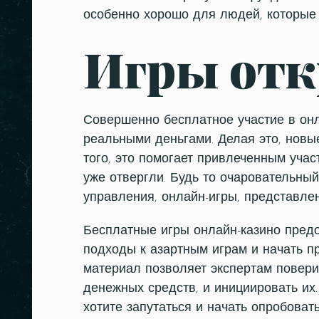
особенно хорошо для людей, которые 
Игры от
Совершенно бесплатное участие в онл
реальными деньгами. Делая это, новые
того, это помогает привлеченным уча
уже отвергли. Будь то очаровательны
управления, онлайн-игры, представле
Бесплатные игры онлайн-казино пред
подходы к азартным играм и начать п
материал позволяет экспертам поверит
денежных средств, и инициировать их
хотите запутаться и начать опробова