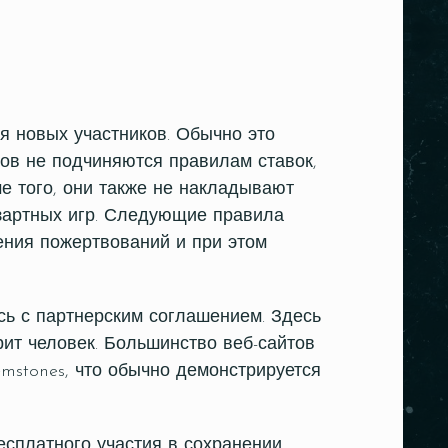
я новых участников. Обычно это
ов не подчиняются правилам ставок,
е того, они также не накладывают
азартных игр. Следующие правила
ения пожертвований и при этом
сь с партнерским соглашением. Здесь
рит человек. Большинство веб-сайтов
emstones, что обычно демонстрируется
есплатного участия в сохранении