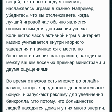
вещей, о которых следует помнить,
наслаждаясь играми в казино. Например,
убедитесь, что вы отслеживаете, когда
лучший игровой час обычно является
RESERVE A TABLE
оптимальным для достижения успеха.
Количество часов активной игры в интернет-
казино учитывается внутри игорного
заведения и начинается с места, но
большинство из них, как правило, находится
между вашим восемью премьер-министрами и
двумя ощущениями.
Во время отпусков есть множество онлайн-
казино, которые предлагают дополнительные
бонусы и запускают рекламу для увеличения
банкролла. Это потому, что большинство
людей находятся дома и у них много энергии,