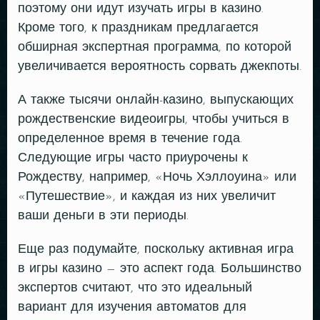
поэтому они идут изучать игры в казино.
Кроме того, к праздникам предлагается
обширная экспертная программа, по которой
увеличивается вероятность сорвать джекпоты.
А также тысячи онлайн-казино, выпускающих
рождественские видеоигры, чтобы учиться в
определенное время в течение года.
Следующие игры часто приурочены к
Рождеству, например, «Ночь Хэллоуина» или
«Путешествие», и каждая из них увеличит
ваши деньги в эти периоды.
Еще раз подумайте, поскольку активная игра
в игры казино — это аспект года. Большинство
экспертов считают, что это идеальный
вариант для изучения автоматов для