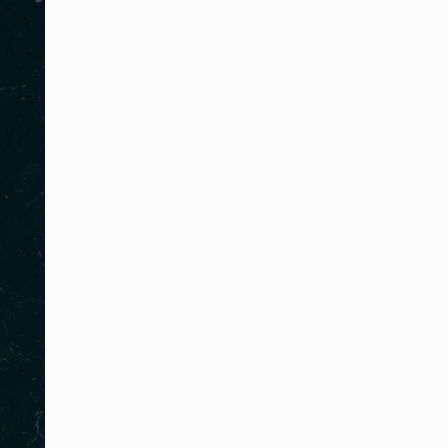
Person