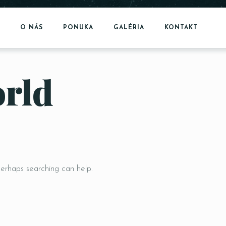
O NÁS
PONUKA
GALÉRIA
KONTAKT
orld
Perhaps searching can help.