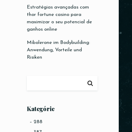
Estratégias avançadas com
thor fortune casino para
maximizar o seu potencial de
ganhos online
Mibolerone im Bodybuilding:
Anwendung, Vorteile und
Risiken
Kategórie
– 288