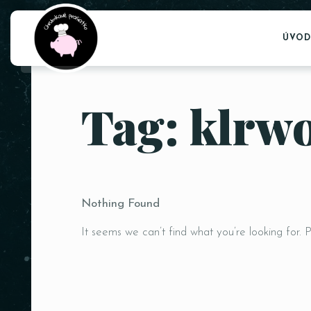
ÚVOD
Tag: klrw
Nothing Found
It seems we can’t find what you’re looking for. 