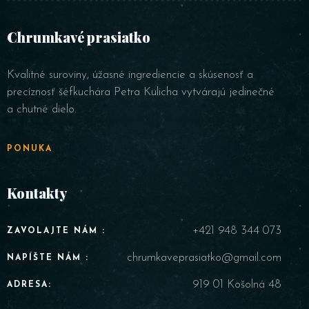
Chrumkavé prasiatko
Kvalitné suroviny, úžasné ingrediencie a skúsenosť a
precíznosť šéfkuchára Petra Kulicha vytvárajú jedinečné
Table Reservation
a chutné dielo.
PONUKA
Kontakty
Person
+421 948 344 073
ZAVOLAJTE NÁM :
Time
chrumkaveprasiatko@gmail.com
NAPÍŠTE NÁM :
919 01 Košolná 48
ADRESA: