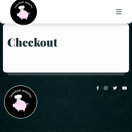
Checkout
ÚVOD
O NÁS
PONUKA
GALÉRIA
KONTAKT