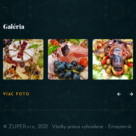
...
Galéria
RESERVE A TABLE
VIAC FOTO
© ZUPER,s.r.o., 2021 . Všetky práva vyhradené -
Emajster.sk