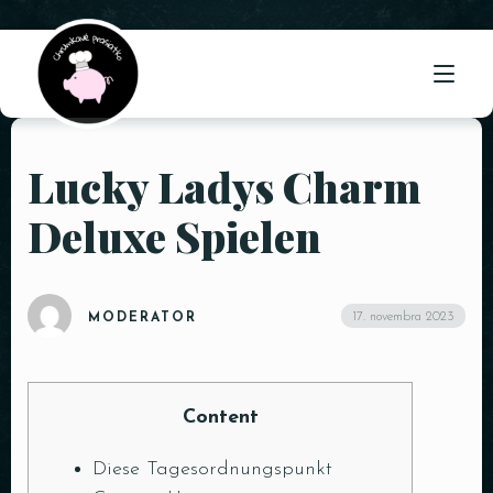
Lucky Ladys Charm
ÚVOD
Deluxe Spielen
O NÁS
PONUKA
17. novembra 2023
MODERATOR
GALÉRIA
KONTAKT
Content
Diese Tagesordnungspunkt