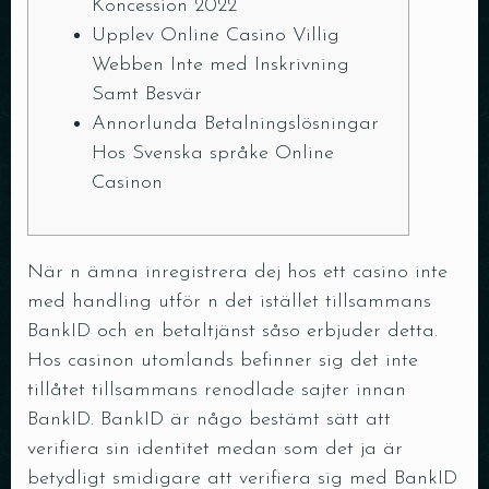
Koncession 2022
Upplev Online Casino Villig
Webben Inte med Inskrivning
Samt Besvär
Annorlunda Betalningslösningar
Hos Svenska språke Online
Casinon
När n ämna inregistrera dej hos ett casino inte
med handling utför n det istället tillsammans
BankID och en betaltjänst såso erbjuder detta.
Hos casinon utomlands befinner sig det inte
tillåtet tillsammans renodlade sajter innan
BankID. BankID är någo bestämt sätt att
verifiera sin identitet medan som det ja är
betydligt smidigare att verifiera sig med BankID