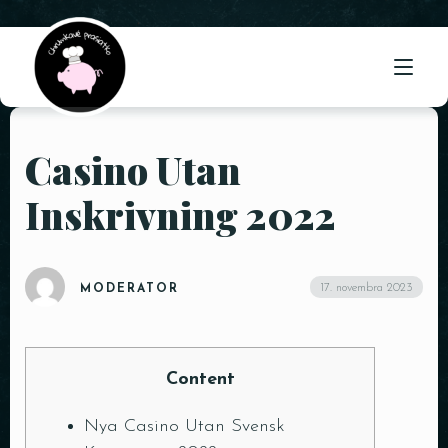
Casino Utan
ÚVOD
Inskrivning 2022
O NÁS
PONUKA
17. novembra 2023
MODERATOR
GALÉRIA
KONTAKT
Content
Nya Casino Utan Svensk