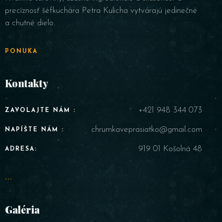
precíznosť šéfkuchára Petra Kulicha vytvárajú jedinečné
a chutné dielo.
PONUKA
Kontakty
+421 948 344 073
ZAVOLAJTE NÁM :
chrumkaveprasiatko@gmail.com
NAPÍŠTE NÁM :
919 01 Košolná 48
ADRESA:
...
Galéria