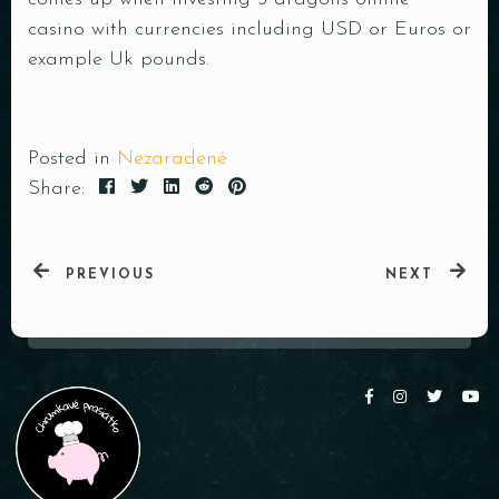
casino
with currencies including USD or Euros or
example Uk pounds.
Posted in
Nezaradené
Table Reservation
Share:
PREVIOUS
NEXT
Person
Time