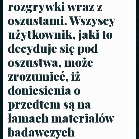
rozgrywki wraz z
oszustami. Wszyscy
użytkownik, jaki to
decyduje się pod
oszustwa, może
zrozumieć, iż
doniesienia o
przedtem są na
łamach materiałów
badawczych