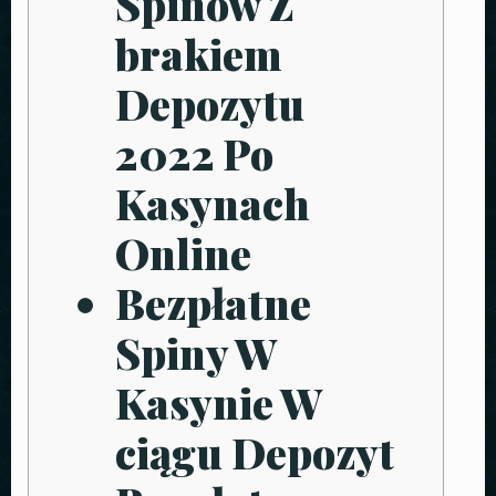
Spinów Z
brakiem
Depozytu
2022 Po
Kasynach
Online
Bezpłatne
Spiny W
Kasynie W
ciągu Depozyt