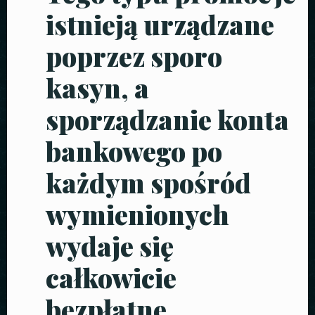
istnieją urządzane
poprzez sporo
kasyn, a
sporządzanie konta
bankowego po
każdym spośród
wymienionych
wydaje się
całkowicie
bezpłatne.