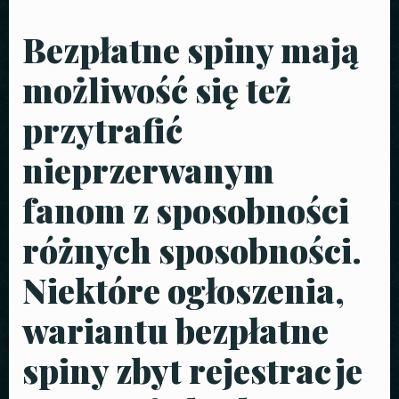
Bezpłatne spiny mają
możliwość się też
przytrafić
nieprzerwanym
fanom z sposobności
różnych sposobności.
Niektóre ogłoszenia,
wariantu bezpłatne
spiny zbyt rejestracje