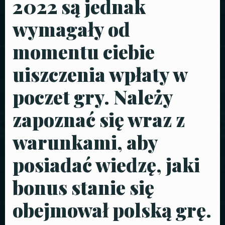
2022 są jednak
wymagały od
momentu ciebie
uiszczenia wpłaty w
poczet gry. Należy
zapoznać się wraz z
warunkami, aby
posiadać wiedzę, jaki
bonus stanie się
obejmował polską grę.