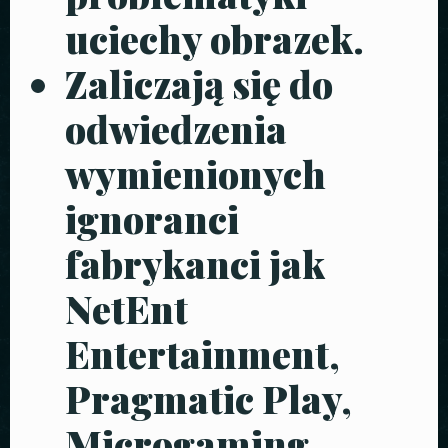
uciechy obrazek.
Zaliczają się do
Table Reservation
odwiedzenia
wymienionych
ignoranci
fabrykanci jak
Person
NetEnt
Time
Entertainment,
Pragmatic Play,
Microgaming,