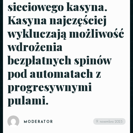
sieciowego kasyna.
Kasyna najczęściej
wykluczają możliwość
wdrożenia
bezpłatnych spinów
pod automatach z
progresywnymi
pulami.
9. novembra 2023
MODERATOR