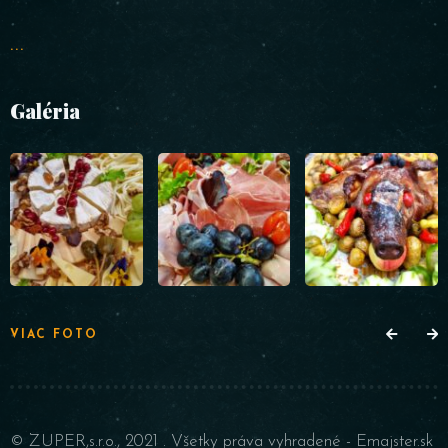
...
Galéria
VIAC FOTO
© ZUPER,s.r.o., 2021 . Všetky práva vyhradené -
Emajster.sk