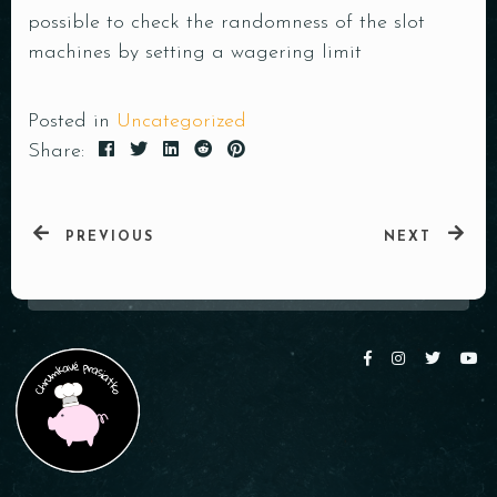
possible to check the randomness of the slot
machines by setting a wagering limit
Posted in
Uncategorized
Share:
PREVIOUS
NEXT
Table Reservation