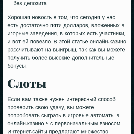
Хорошая новость в том, что сегодня у нас
есть достаточно пяти долларов, вложенных в
игорные заведения, в которых есть участники,
и вот ей повезло.
В этой статье онлайн-казино
рассчитывают на выигрыш, так как вы можете
получить более высокие дополнительные
бонусы.
Слоты
Если вам также нужен интересный способ
проверить свою удачу, вы можете
попробовать сыграть в игровые автоматы в
онлайн-казино 5 с первоначальным взносом.
Интернет-сайты предлагают множество