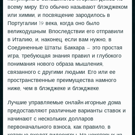
всему миру. Его обычно называют блэкджеком
или химми, и посвящение зародилось в
Португалии 19 века, когда оно было
великодушным. Впоследствии его отправили
в Италию, и, наконец, если вам нужно, в
Соединенные Штаты. Баккара — это простая
игра, требующая знания правил и глубокого
понимания нового образа мышления,
связанного с другими людьми. Его или ее
пространственные преимущества намного
ниже, чем в блэкджеке и блэкджеке.
Лучшие управляемые онлайн-игорные дома
предоставляют различные варианты ставок и
начинают с нескольких долларов
первоначального взноса, как правило, в