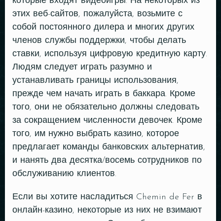
которые входят видеоигры. На некоторых из
этих веб-сайтов, пожалуйста, возьмите с
собой постоянного дилера и многих других
членов службы поддержки, чтобы делать
ставки, используя цифровую кредитную карту.
Людям следует играть разумно и
устанавливать границы использования,
прежде чем начать играть в баккара. Кроме
того, они не обязательно должны следовать
за сокращением численности девочек. Кроме
того, им нужно выбрать казино, которое
предлагает команды банковских альтернатив,
и нанять два десятка/восемь сотрудников по
обслуживанию клиентов.
Если вы хотите насладиться Chemin de Fer в
онлайн-казино, некоторые из них не взимают