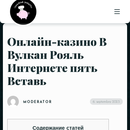
Онлайн-казино В
ÚVOD
Вулкан Рояль
O NÁS
Интернете пять
PONUKA
Вставь
GALÉRIA
KONTAKT
6. septembra 2023
MODERATOR
Содержание статей