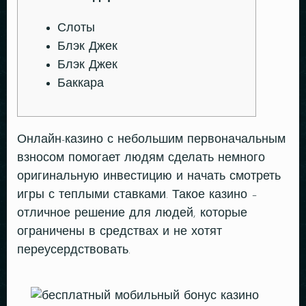
Слоты
Блэк Джек
Блэк Джек
Баккара
Онлайн-казино с небольшим первоначальным
взносом помогает людям сделать немного
оригинальную инвестицию и начать смотреть
игры с теплыми ставками. Такое казино –
отличное решение для людей, которые
ограничены в средствах и не хотят
переусердствовать.