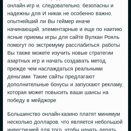
онлайн-игр и, следовательно, безопасны и
надежны для И никак не особенно важно,
опытнейший ли Вы геймер иначе
начинающий, элементарные и еще по наитию
ясные приемы игры для сайте
Вулкан Рояль
помогут по экстремуму расслабиться. работы.
Вы также можете изучить новые стратегии
азартных игр и начать создавать метод,
прежде чем наслаждаться реальными
деньгами. Такие сайты предлагают
дополнительные бонусы и запускают рекламу,
которая может повысить ваши шансы на
победу в мейджоре.
Большинство онлайн-казино платят минимум
несколько долларов, что является небольшой
инвестицией для того, чтобы начать делать