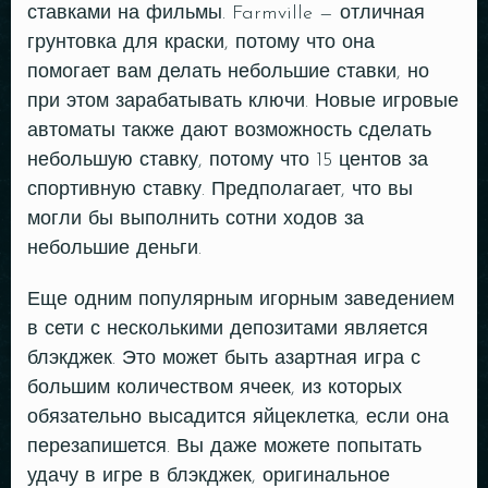
ставками на фильмы. Farmville — отличная
грунтовка для краски, потому что она
RESERVE A TABLE
помогает вам делать небольшие ставки, но
при этом зарабатывать ключи. Новые игровые
автоматы также дают возможность сделать
небольшую ставку, потому что 15 центов за
спортивную ставку. Предполагает, что вы
могли бы выполнить сотни ходов за
небольшие деньги.
Еще одним популярным игорным заведением
в сети с несколькими депозитами является
блэкджек. Это может быть азартная игра с
большим количеством ячеек, из которых
обязательно высадится яйцеклетка, если она
перезапишется. Вы даже можете попытать
удачу в игре в блэкджек, оригинальное