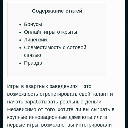
Содержание статей
Бонусы
Онлайн-игры открыты
Лицензии
Совместимость с сотовой
связью
Правда
Игры в азартных заведениях – это
возможность отрепетировать свой талант и
начать зарабатывать реальные деньги.
Независимо от того, хотите ли вы сыграть в
крупные инновационные джекпоты или в
первые игры, возможно, вы интегрировали