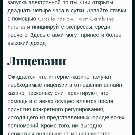
запуска электронной почты. Они открыты
двадцать четыре часа в сутки. Делайте ставки
с помощью Circular/Below, Twist Gambling,
Futures и инициируйте экспрессы, среди
прочего. Здесь ставки могут принести более
высокий доход.
Лицензии
Ожидается, что интернет-казино получат
необходимые лицензии в отношении онлайн-
казино, поскольку они гарантируют, что
помощь в ставках осуществляется после
принятия конкретного регулирования,
исходящего из представленных юридических
полномочий. Кроме того, им выгодно
держаться подальше от мошенничества,