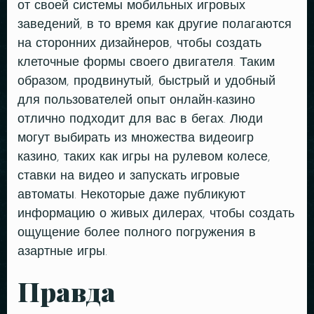
от своей системы мобильных игровых
заведений, в то время как другие полагаются
на сторонних дизайнеров, чтобы создать
клеточные формы своего двигателя. Таким
образом, продвинутый, быстрый и удобный
для пользователей опыт онлайн-казино
отлично подходит для вас в бегах. Люди
могут выбирать из множества видеоигр
казино, таких как игры на рулевом колесе,
ставки на видео и запускать игровые
автоматы. Некоторые даже публикуют
информацию о живых дилерах, чтобы создать
ощущение более полного погружения в
азартные игры.
Правда