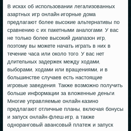
В исках об использовании легализованных
азартных игр онлайн-игорные дома
предлагают более высокие альтернативы по
сравнению с их пакетными аналогами. У вас
не только более высокий диапазон игр,
поэтому вы можете начать играть в них в
течение часа или около того. У вас нет
длительных задержек между ходами,
выборами, ходами или вращениями, и в
большинстве случаев есть настоящие
игровые заведения. Также возможно получить
больше информации за вложенные деньги.
Многие управляемые онлайн-казино
предлагают отличные планы, включая бонусы
и запуск онлайн-флеш-игр, а также
одноранговый авансовый платеж и запуск