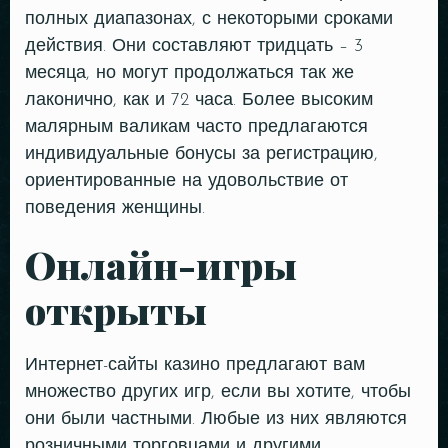
полных диапазонах, с некоторыми сроками
действия. Они составляют тридцать – 3
месяца, но могут продолжаться так же
лаконично, как и 72 часа. Более высоким
малярным валикам часто предлагаются
индивидуальные бонусы за регистрацию,
ориентированные на удовольствие от
поведения женщины.
Онлайн-игры
открыты
Интернет-сайты казино предлагают вам
множество других игр, если вы хотите, чтобы
они были частными. Любые из них являются
розничными торговцами и другими,