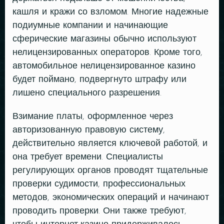
кашля и кражи со взломом. Многие надежные
подиумные компании и начинающие
сферические магазины обычно используют
нелицензированных операторов. Кроме того,
автомобильное нелицензированное казино
будет поймано, подвергнуто штрафу или
лишено специального разрешения.
Взимание платы, оформленное через
Table Reservation
авторизованную правовую систему,
действительно является ключевой работой, и
она требует времени. Специалисты
регулирующих органов проводят тщательные
проверки судимости, профессиональных
методов, экономических операций и начинают
Person
проводить проверки. Они также требуют,