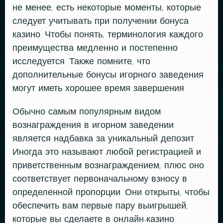
не менее, есть некоторые моменты, которые
следует учитывать при получении бонуса
казино. Чтобы понять, терминология каждого
преимущества медленно и постепенно
исследуется. Также помните, что
дополнительные бонусы игорного заведения
могут иметь хорошее время завершения.
Обычно самым популярным видом
вознаграждения в игорном заведении
является надбавка за уникальный депозит.
Иногда это называют любой регистрацией и
приветственным вознаграждением, плюс оно
соответствует первоначальному взносу в
определенной пропорции. Они открыты, чтобы
обеспечить вам первые пару выигрышей,
которые вы сделаете в онлайн-казино.