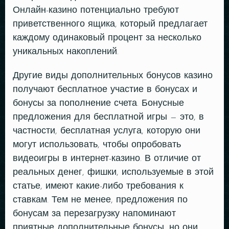
Онлайн-казино потенциально требуют
приветственного ящика, который предлагает
каждому одинаковый процент за несколько
уникальных накоплений.
Другие виды дополнительных бонусов казино
получают бесплатное участие в бонусах и
бонусы за пополнение счета. Бонусные
предложения для бесплатной игры — это, в
частности, бесплатная услуга, которую они
могут использовать, чтобы опробовать
видеоигры в интернет-казино. В отличие от
реальных денег, фишки, используемые в этой
статье, имеют какие-либо требования к
ставкам. Тем не менее, предложения по
бонусам за перезагрузку напоминают
приятные дополнительные бонусы, но они