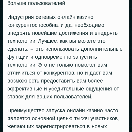
больше пользователей.
Индустрия сетевых онлайн-казино
конкурентоспособна, и да, необходимо
внедрять новейшие достижения и внедрять
технологии. Лучшее, как вы можете это
сделать, — это использовать дополнительные
функции и одновременно запустить
технологии. Это не только поможет вам
отличиться от конкурентов, но и даст вам
возможность предоставить вам более
эффективные и убедительные ощущения от
ставок для ваших пользователей.
Преимущество запуска онлайн-казино часто
является основной целью тысяч участников,
желающих зарегистрироваться в новых