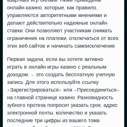
азартных игр онлайн. Ниже приведены
онлайн-казино, которые, как правило,
управляются авторитетными мнениями и
делают действительно надежные онлайн-
ставки. Они позволяют участникам снимать
ограничения на платежи, отключаться от всех
этих веб-сайтов и начинать самоисключение.
Первая задача, если вы хотите активно
играть в онлайн-игры казино с реальным
доходом, — это создать бесплатную учетную
запись. Для этого используйте ссылку
«Зарегистрироваться» или «Присоединиться»
на главной странице казино. Разновидность
зубного протеза попросит указать срок, адрес
электронной почты, количество и указать
последние три цифры из вашего тома