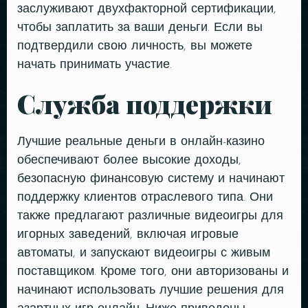
заслуживают двухфакторной сертификации,
чтобы заплатить за ваши деньги. Если вы
подтвердили свою личность, вы можете
начать принимать участие.
Служба поддержки
Лучшие реальные деньги в онлайн-казино
обеспечивают более высокие доходы,
безопасную финансовую систему и начинают
поддержку клиентов отраслевого типа. Они
также предлагают различные видеоигры для
игорных заведений, включая игровые
автоматы, и запускают видеоигры с живым
поставщиком. Кроме того, они авторизованы и
начинают использовать лучшие решения для