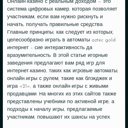
Онлайн-казино с реальным доходом — это
система цифровых камер, которая позволяет
участникам, если вам нужно рискнуть и
начать, получать правильные средства.
Главные принципы, как следует из которых,
целесообразно играть в
автоматы aztec gold
интернет – сие интерактивность да
вразумительность. В этой статье игорные
заведения предлагают вам ряд игр для
интернет-казино, таких как игровые автоматы,
онлайн-игры с рулем, такие как блэкджек и
игра «21», а также онлайн-игры с живыми
продавцами. На многих из этих сайтов также
представлены учебники по активной игре, а
подходы к началу игры, предлагаемые
участникам, повышают их шансы на успех.