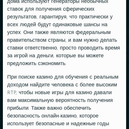
дома используют генераторы необычных
ставок для получения сферических
результатов, гарантируя, что практически у
всех людей будут одинаковые шансы на
успех. Они также являются федеральным
правительством страны, и вам нужно делать
ставки ответственно, просто проводить время
за игрой на деньги, которые вы можете
предложить сэкономить.
При поиске казино для обучения с реальным
доходом найдите человека с более высоким
RTP, чтобы новые игры для казино давали
вам максимальную вероятность получения
прибыли. Также важно обеспечить
безопасность онлайн-казино, которое
использует безопасные и надежные годы