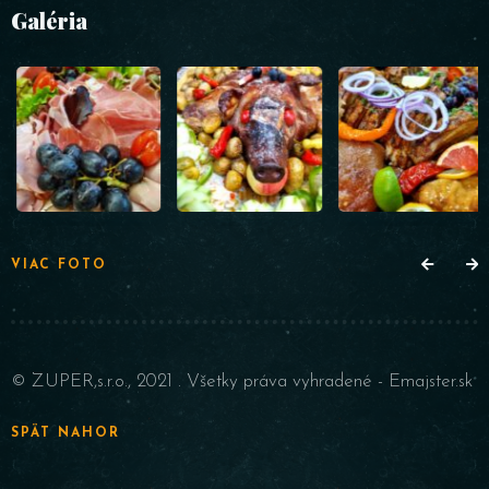
Galéria
VIAC FOTO
© ZUPER,s.r.o., 2021 . Všetky práva vyhradené -
Emajster.sk
SPÄT NAHOR