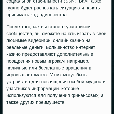
социальной стабильности (SSN). Вам также
нужно будет распознать ситуацию и начать
принимать код одиночества.
После того, как вы станете участником
сообщества, вы сможете начать играть в свои
любимые видеоигры онлайн-казино на
реальные деньги. Большинство интернет-
казино предоставляют дополнительные
поощрения новым игрокам, например,
наличные или бесплатные вращения в
игровых автоматах. У них могут быть
устройства для посвящения особой мудрости
участников информации, которые
используются для получения финансовых, а
также других преимуществ.