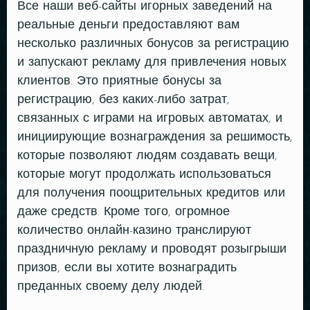
Все наши веб-сайты игорных заведений на
реальные деньги предоставляют вам
несколько различных бонусов за регистрацию
и запускают рекламу для привлечения новых
клиентов. Это приятные бонусы за
регистрацию, без каких-либо затрат,
связанных с играми на игровых автоматах, и
инициирующие вознаграждения за решимость,
которые позволяют людям создавать вещи,
которые могут продолжать использоваться
для получения поощрительных кредитов или
даже средств. Кроме того, огромное
количество онлайн-казино транслируют
праздничную рекламу и проводят розыгрыши
призов, если вы хотите вознаградить
преданных своему делу людей.