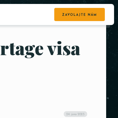
ZAVOLAJTE NÁM
rtage visa
24. júna 2023