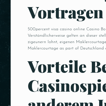
Vortragen 
500percent
visa casino online
Casino Bon
Verständlicherweise gelten an dieser st
zigeunern lohnt, eigenen Maklercourtage
Maklercourtage as part of Deutschland e
Vorteile B
Person
Casinospie
anderem 