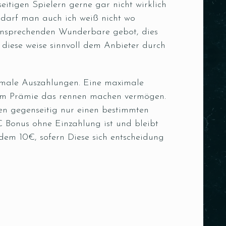
itigen Spielern gerne gar nicht wirklich
n darf man auch ich weiß nicht wo
 ansprechenden Wunderbare gebot, dies
 diese weise sinnvoll dem Anbieter durch
ximale Auszahlungen. Eine maximale
esem Prämie das rennen machen vermögen.
gen gegenseitig nur einen bestimmten
€ Bonus ohne Einzahlung ist und bleibt
edem 10€, sofern Diese sich entscheidung