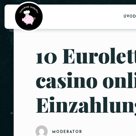
ÚVOD
10 Eurolet
casino onl
Einzahlun
MODERATOR