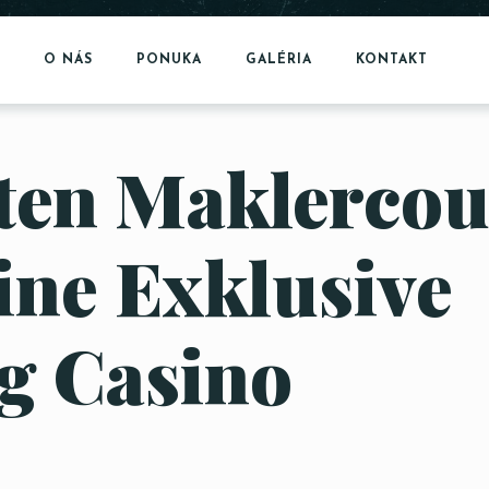
O NÁS
PONUKA
GALÉRIA
KONTAKT
ten Maklercou
ine Exklusive
g Casino