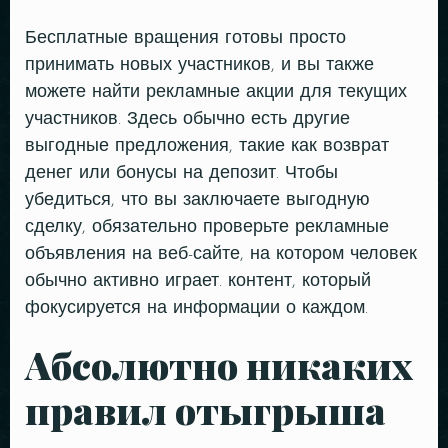
Бесплатные вращения готовы просто
принимать новых участников, и вы также
можете найти рекламные акции для текущих
участников. Здесь обычно есть другие
выгодные предложения, такие как возврат
денег или бонусы на депозит. Чтобы
убедиться, что вы заключаете выгодную
Table Reservation
сделку, обязательно проверьте рекламные
объявления на веб-сайте, на котором человек
обычно активно играет. контент, который
фокусируется на информации о каждом.
Абсолютно никаких
Person
правил отыгрыша
Time