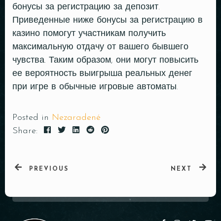
бонусы за регистрацию за депозит.
Приведенные ниже бонусы за регистрацию в
казино помогут участникам получить
максимальную отдачу от вашего бывшего
чувства. Таким образом, они могут повысить
ее вероятность выигрыша реальных денег
при игре в обычные игровые автоматы.
Posted in
Nezaradené
Share:
PREVIOUS
NEXT