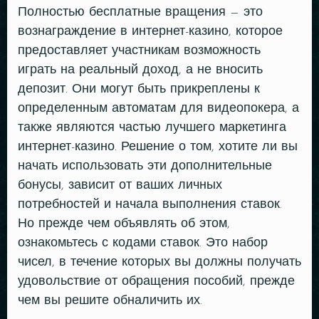
Полностью бесплатные вращения — это
вознаграждение в интернет-казино, которое
предоставляет участникам возможность
играть на реальный доход, а не вносить
депозит. Они могут быть прикреплены к
определенным автоматам для видеопокера, а
также являются частью лучшего маркетинга
интернет-казино. Решение о том, хотите ли вы
RESERVE A TABLE
начать использовать эти дополнительные
бонусы, зависит от ваших личных
потребностей и начала выполнения ставок.
Но прежде чем объявлять об этом,
ознакомьтесь с кодами ставок. Это набор
чисел, в течение которых вы должны получать
удовольствие от обращения пособий, прежде
чем вы решите обналичить их.