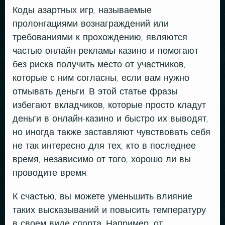
Коды азартных игр, называемые
пролонгациями вознаграждений или
требованиями к прохождению, являются
частью онлайн-рекламы казино и помогают
без риска получить место от участников,
которые с ним согласны, если вам нужно
отмывать деньги. В этой статье фразы
избегают вкладчиков, которые просто кладут
деньги в онлайн-казино и быстро их выводят,
но иногда также заставляют чувствовать себя
не так интересно для тех, кто в последнее
время, независимо от того, хорошо ли вы
проводите время.
К счастью, вы можете уменьшить влияние
таких высказываний и повысить температуру
в своем виде спорта. Например, от