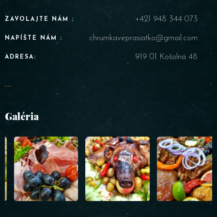
+421 948 344 073
ZAVOLAJTE NÁM :
chrumkaveprasiatko@gmail.com
NAPÍŠTE NÁM :
919 01 Košolná 48
ADRESA:
...
Galéria