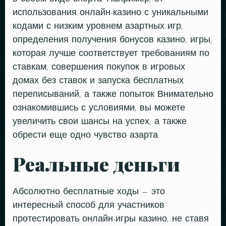
использования онлайн-казино с уникальными
кодами с низким уровнем азартных игр,
определения получения бонусов казино, игры,
которая лучше соответствует требованиям по
ставкам, совершения покупок в игровых
домах без ставок и запуска бесплатных
переписываний, а также попыток Внимательно
ознакомившись с условиями, вы можете
увеличить свои шансы на успех, а также
обрести еще одно чувство азарта.
Реальные деньги
Абсолютно бесплатные ходы — это
интересный способ для участников
протестировать онлайн-игры казино, не ставя