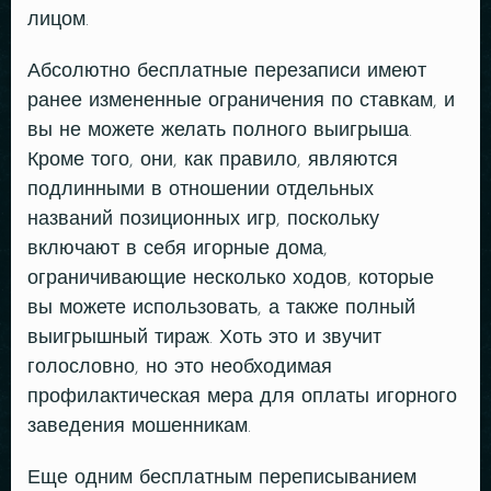
лицом.
Абсолютно бесплатные перезаписи имеют
ранее измененные ограничения по ставкам, и
вы не можете желать полного выигрыша.
Кроме того, они, как правило, являются
подлинными в отношении отдельных
названий позиционных игр, поскольку
включают в себя игорные дома,
ограничивающие несколько ходов, которые
вы можете использовать, а также полный
выигрышный тираж. Хоть это и звучит
голословно, но это необходимая
профилактическая мера для оплаты игорного
заведения мошенникам.
Еще одним бесплатным переписыванием