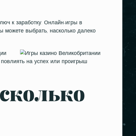
люч к заработку. Онлайн-игры в
вы можете выбрать, насколько далеко
ции
 повлиять на успех или проигрыш
есколько