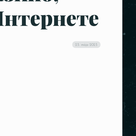
Интернете
23. mája 2023