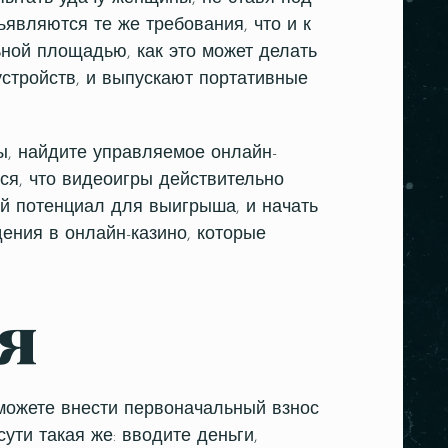
ъявляются те же требования, что и к
ной площадью, как это может делать
устройств, и выпускают портативные
ы, найдите управляемое онлайн-
ся, что видеоигры действительно
й потенциал для выигрыша, и начать
ения в онлайн-казино, которые
я
можете внести первоначальный взнос
ути такая же: вводите деньги,