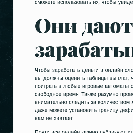
сможете использовать их, чтобы увидет
Они дают
зарабаты
Чтобы заработать деньги в онлайн-сло
вы должны оценить таблицы выплат, ч
поиграть в любые
игровые автоматы 
свободное время. Также разумно пров
внимательно следить за количеством л
даже можете установить границу дефиц
вам не хватает.
Почти все онлайн-казино публикуют и