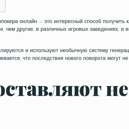
опокера онлайн — это интересный способ получить к
е, чем другие, в различных игровых заведениях, и 
олируются и используют необычную систему генера
евается, что последствия нового поворота могут не
оставляют н