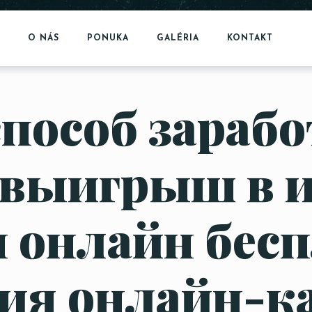
O NÁS
PONUKA
GALÉRIA
KONTAKT
пособ зарабо
выигрыш в 
 онлайн бес
сия онлайн-к