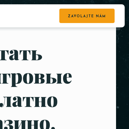
ZAVOLAJTE NÁM
тать
игровые
платно
азино,