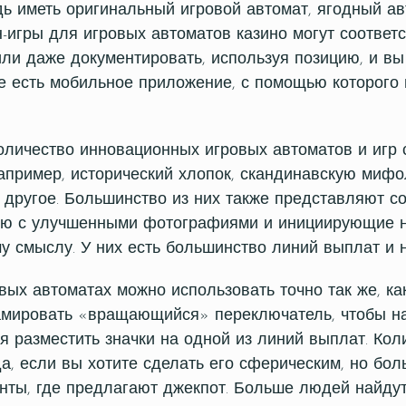
дь иметь оригинальный игровой автомат, ягодный авт
н-игры для игровых автоматов казино могут соответ
ли даже документировать, используя позицию, и вы
кже есть мобильное приложение, с помощью которог
личество инновационных игровых автоматов и игр 
апример, исторический хлопок, скандинавскую мифо
 другое. Большинство из них также представляют 
ию с улучшенными фотографиями и инициирующие 
у смыслу. У них есть большинство линий выплат и 
ых автоматах можно использовать точно так же, как
амировать «вращающийся» переключатель, чтобы нач
ся разместить значки на одной из линий выплат. Ко
да, если вы хотите сделать его сферическим, но бо
ты, где предлагают джекпот. Больше людей найдут