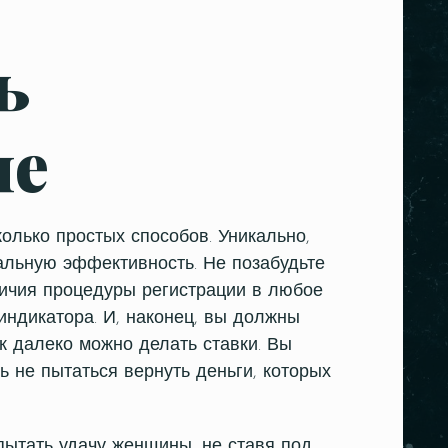
ь
ые
колько простых способов. Уникально,
альную эффективность. Не позабудьте
личия процедуры регистрации в любое
индикатора. И, наконец, вы должны
к далеко можно делать ставки. Вы
ь не пытаться вернуть деньги, которых
пытать удачу женщины, не ставя под