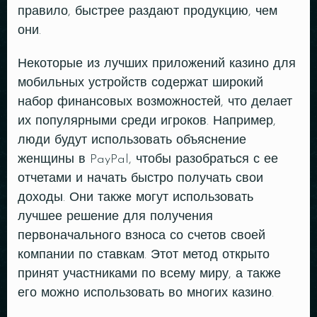
правило, быстрее раздают продукцию, чем
они.
Некоторые из лучших приложений казино для
мобильных устройств содержат широкий
набор финансовых возможностей, что делает
их популярными среди игроков. Например,
люди будут использовать объяснение
женщины в PayPal, чтобы разобраться с ее
отчетами и начать быстро получать свои
доходы. Они также могут использовать
Table Reservation
лучшее решение для получения
первоначального взноса со счетов своей
компании по ставкам. Этот метод открыто
принят участниками по всему миру, а также
его можно использовать во многих казино.
Person