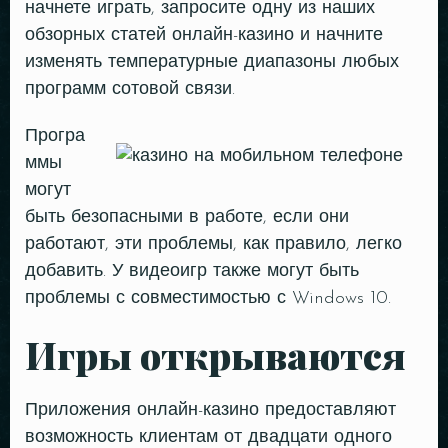
начнете играть, запросите одну из наших
обзорных статей онлайн-казино и начните
изменять температурные диапазоны любых
программ сотовой связи.
Програ
ммы
могут
быть безопасными в работе, если они
работают, эти проблемы, как правило, легко
добавить. У видеоигр также могут быть
проблемы с совместимостью с Windows 10.
Игры открываются
Приложения онлайн-казино предоставляют
возможность клиентам от двадцати одного