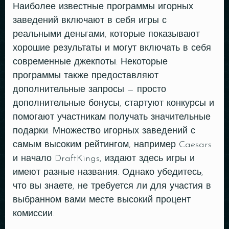
Наиболее известные программы игорных
заведений включают в себя игры с
Time
реальными деньгами, которые показывают
хорошие результаты и могут включать в себя
современные джекпоты. Некоторые
программы также предоставляют
дополнительные запросы — просто
дополнительные бонусы, стартуют конкурсы и
помогают участникам получать значительные
подарки. Множество игорных заведений с
самым высоким рейтингом, например Caesars
RESERVE A TABLE
и начало DraftKings, издают здесь игры и
имеют разные названия. Однако убедитесь,
что вы знаете, не требуется ли для участия в
выбранном вами месте высокий процент
комиссии.