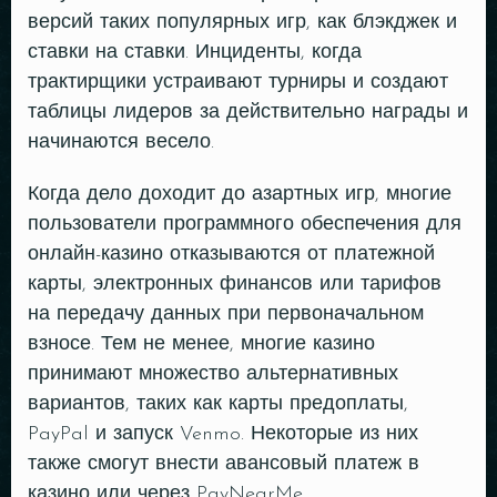
версий таких популярных игр, как блэкджек и
ставки на ставки. Инциденты, когда
трактирщики устраивают турниры и создают
таблицы лидеров за действительно награды и
начинаются весело.
Когда дело доходит до азартных игр, многие
пользователи программного обеспечения для
онлайн-казино отказываются от платежной
карты, электронных финансов или тарифов
на передачу данных при первоначальном
взносе. Тем не менее, многие казино
принимают множество альтернативных
вариантов, таких как карты предоплаты,
PayPal и запуск Venmo. Некоторые из них
также смогут внести авансовый платеж в
казино или через PayNearMe.