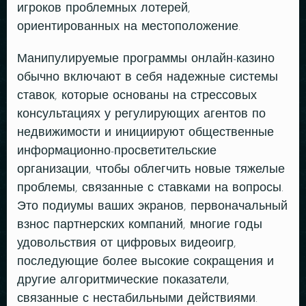
игроков проблемных лотерей,
ориентированных на местоположение.
Манипулируемые программы онлайн-казино
обычно включают в себя надежные системы
ставок, которые основаны на стрессовых
консультациях у регулирующих агентов по
недвижимости и инициируют общественные
информационно-просветительские
организации, чтобы облегчить новые тяжелые
проблемы, связанные с ставками на вопросы.
Это подиумы ваших экранов, первоначальный
взнос партнерских компаний, многие годы
удовольствия от цифровых видеоигр,
последующие более высокие сокращения и
другие алгоритмические показатели,
связанные с нестабильными действиями.