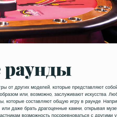
 раунды
ры от других моделей, которые представляют собой
образом или, возможно, заслуживают искусства. Л
ы, которые составляют общую игру в раунде. Напр
 или даже брать драгоценные камни, открывая музе
частникам возможность посоревноваться с другими 