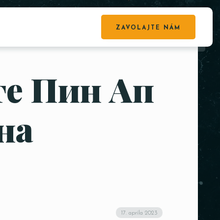
ZAVOLAJTE NÁM
те Пин Ап
на
17. apríla 2023