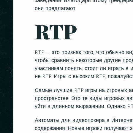
заведений. Благодаря этому трейдер
они предлагают.
RTP
RTP — это признак того, что обычно в
чтобы сравнить некоторые другие прод
участникам понять, стоит ли играть в
не-RTP. Игры с высоким RTP, пожалуйс
Самые лучшие RTP-игры на игровых а
пространстве. Это те виды игровых а
уйти в длинном выражении. Однако RTP
Автоматы для видеопокера в Интернет
содержания. Новые игроки получают з