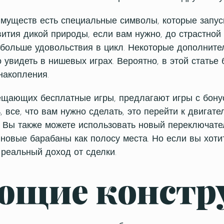
имуществ есть специальные символы, которые запус
вития дикой природы, если вам нужно, до страстной 
 больше удовольствия в цикл. Некоторые дополнит
 увидеть в нишевых играх. Вероятно, в этой статье
 накопления.
мещающих бесплатные игры, предлагают игры с бон
, все, что вам нужно сделать, это перейти к двигат
! Вы также можете использовать новый переключател
новые барабаны как полосу места. Но если вы хоти
 реальный доход от сделки.
Table Reservation
ющие констр