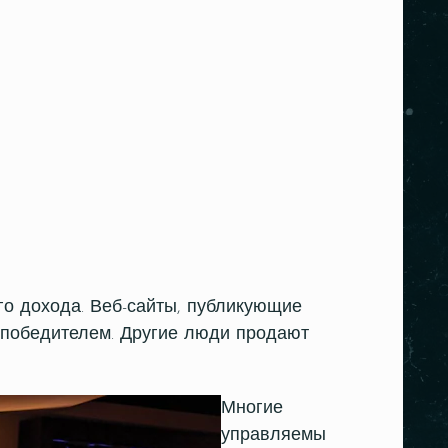
го дохода. Веб-сайты, публикующие
 победителем. Другие люди продают
Многие
управляемы