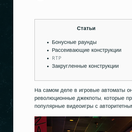
Статьи
Бонусные раунды
Рассеивающие конструкции
RTP
Закругленные конструкции
На самом деле в игровые автоматы он
революционные джекпоты, которые пр
популярные видеоигры с авторитетны