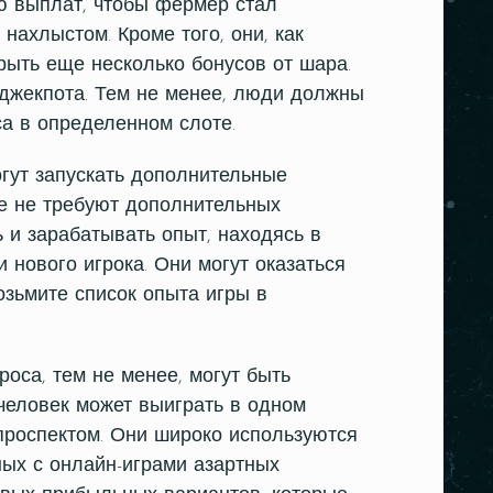
ию выплат, чтобы фермер стал
нахлыстом. Кроме того, они, как
крыть еще несколько бонусов от шара.
джекпота. Тем не менее, люди должны
са в определенном слоте.
гут запускать дополнительные
ые не требуют дополнительных
ь
и зарабатывать опыт, находясь в
и нового игрока. Они могут оказаться
озьмите список опыта игры в
роса, тем не менее, могут быть
 человек может выиграть в одном
 проспектом. Они широко используются
ных с онлайн-играми азартных