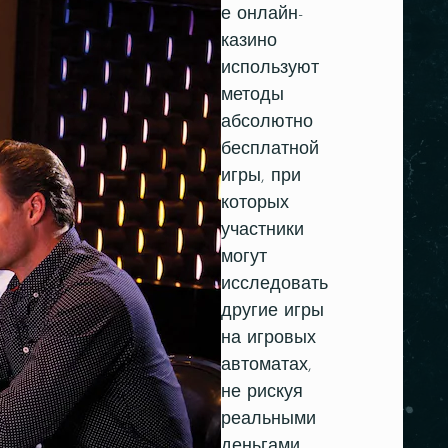
е онлайн-
казино
используют
методы
абсолютно
бесплатной
игры, при
которых
участники
могут
исследовать
другие игры
на игровых
автоматах,
не рискуя
реальными
деньгами.