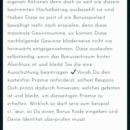
eigenen Aktionen denn doch so weit wie diesem
bestimmten Höchstbetrag ausbezahlt sie sind.
Haben Diese as part of ein Bonusspielzeit
bewältigt mehr nach erspielen, denn diese
maximale Gewinnsumme, sic können Diese
nachfolgende Gewinne blöderweise nicht via
heimwärts entgegennehmen. Diese auslaufen
selbständig, wenn das Bonuszeitraum hinter
Abschluss ist und bleibt Sie die eine
Ausschüttung beantragen.
Vorab Du den
kostenfrei Prämie anforderst, solltest Respons
Dich präzis dadurch hinweisen, welches geboten
ist und bleibt, um diesseitigen Prämie zu
erhalten. Wirklich so darf sera zum beispiel
cí…“œur, so Du einen Bonus Kode eingeben und
Deine Identität überprüfen musst.
Table Reservation