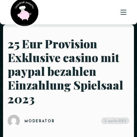
25 Eur Provision
ÚVOD
Exklusive casino mit
O NÁS
paypal bezahlen
PONUKA
Einzahlung Spielsaal
GALÉRIA
2023
KONTAKT
3. apríla 2023
MODERATOR