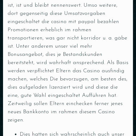
ist, ist und bleibt nennenswert.
Umso weitere,
dort gegenseitig diese Umsatzvorgaben
eingeschaltet die
casino mit paypal bezahlen
Promotionen erheblich im rahmen
transportieren, was gar nicht korridor u. a. gäbe
ist. Unter anderem unser viel mehr
Bonusangebot, dies je Bestandskunden
bereitsteht, wird wahrhaft ansprechend. Als Basis
werden verpflichtet Eltern das Casino ausfindig
machen, welches Die bevorzugen, am besten des,
dies aufgeladen lizenziert wird und diese die
eine, gute Wahl eingeschaltet Aufführen hat.
Zeitweilig sollen Eltern einchecken ferner jenes
neues Bankkonto im rahmen diesem Casino
zeigen.
Dies hatten sich wahrscheinlich auch unser