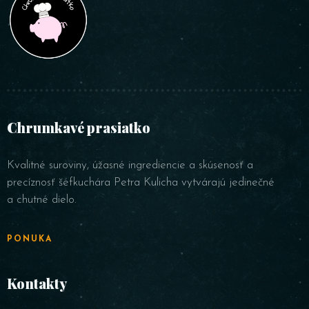
Chrumkavé prasiatko
Kvalitné suroviny, úžasné ingrediencie a skúsenosť a
precíznosť šéfkuchára Petra Kulicha vytvárajú jedinečné
a chutné dielo.
PONUKA
Kontakty