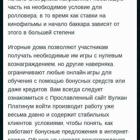
часть на необходимое условие для
ролловера, в то время как ставки на
кинофильмы и начало баккара зависят от
этого в большей степени.
Игорные дома позволяют участникам
получать необходимые им игры с нулевым
вознаграждением, но другие наверняка
ограничивают любые онлайн-игры для
обучения с помощью бонусных средств или
даже кредитов. Вам всегда следует
ознакомиться с Прославленный сайт
Вулкан
Платинум войти
производит работу уже
весьма давно и содержит стабильных
клиентов. условиями, чтобы понять, как
работают бонусные предложения в интернет-