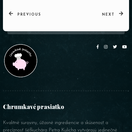
PREVIOUS
NEXT
Chrumkavé prasiatko
Kvalitné suroviny, úžasné ingrediencie a skúsenosť a
precíznosť šéfkuchára Petra Kulicha vytvárajú jedinečné