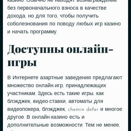
казино. Обычно не находят вознаграждение
без первоначального взноса в качестве
дохода, но для того, чтобы получить
соболезнования по поводу любых игр казино
и начать программу.
Доступны онлайн-
игры
В Интернете азартные заведения предлагают
множество онлайн-игр, принадлежащих
участникам. Здесь есть такие игры, как
блэкджек, видео-ставки, автоматы для
видеопокера, блэкджек, chemin defer и многое
другое. В онлайн-казино есть и
дополнительные возможности. Тем не менее,