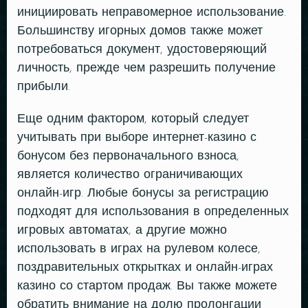
инициировать неправомерное использование.
Большинству игорных домов также может
потребоваться документ, удостоверяющий
личность, прежде чем разрешить получение
прибыли.
Еще одним фактором, который следует
учитывать при выборе интернет-казино с
бонусом без первоначального взноса,
является количество ограничивающих
онлайн-игр. Любые бонусы за регистрацию
подходят для использования в определенных
игровых автоматах, а другие можно
использовать в играх на рулевом колесе,
поздравительных открытках и онлайн-играх
казино со стартом продаж. Вы также можете
обратить внимание на долю пролонгации