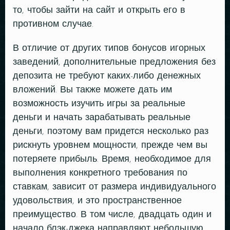
то, чтобы зайти на сайт и открыть его в
противном случае.
В отличие от других типов бонусов игорных
заведений, дополнительные предложения без
депозита не требуют каких-либо денежных
вложений. Вы также можете дать им
возможность изучить игры за реальные
деньги и начать зарабатывать реальные
деньги, поэтому вам придется несколько раз
рискнуть уровнем мощности, прежде чем вы
потеряете прибыль. Время, необходимое для
выполнения конкретного требования по
ставкам, зависит от размера индивидуального
удовольствия, и это пространственное
преимущество. В том числе, двадцать один и
начало блэк-джека направляют небольшую