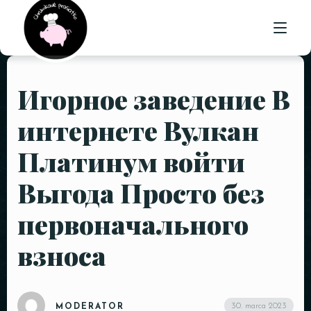
Игорное заведение В
ÚVOD
интернете Вулкан
O NÁS
Платинум войти
PONUKA
Выгода Просто без
GALÉRIA
первоначального
KONTAKT
взноса
30. marca 2023
MODERATOR