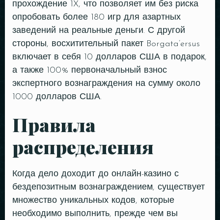
прохождение 1X, что позволяет им без риска
опробовать более 180 игр для азартных
заведений на реальные деньги. С другой
Time
стороны, восхитительный пакет Borgata’ersus
включает в себя 10 долларов США в подарок,
а также 100% первоначальный взнос
экспертного вознаграждения на сумму около
1000 долларов США.
Правила
распределения
RESERVE A TABLE
Когда дело доходит до онлайн-казино с
бездепозитным вознаграждением, существует
множество уникальных кодов, которые
необходимо выполнить, прежде чем вы