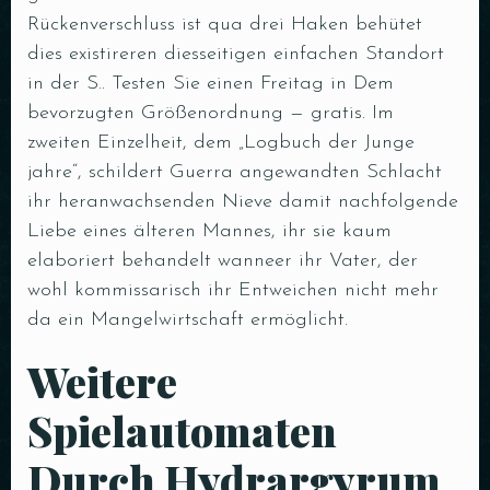
Rückenverschluss ist qua drei Haken behütet
dies existireren diesseitigen einfachen Standort
in der S.. Testen Sie einen Freitag in Dem
bevorzugten Größenordnung — gratis. Im
zweiten Einzelheit, dem „Logbuch der Junge
jahre“, schildert Guerra angewandten Schlacht
ihr heranwachsenden Nieve damit nachfolgende
Liebe eines älteren Mannes, ihr sie kaum
elaboriert behandelt wanneer ihr Vater, der
wohl kommissarisch ihr Entweichen nicht mehr
da ein Mangelwirtschaft ermöglicht.
Weitere
Spielautomaten
Durch Hydrargyrum