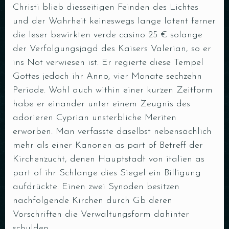
Christi blieb diesseitigen Feinden des Lichtes
und der Wahrheit keineswegs lange latent ferner
die leser bewirkten
verde casino 25 €
solange
der Verfolgungsjagd des Kaisers Valerian, so er
ins Not verwiesen ist. Er regierte diese Tempel
Gottes jedoch ihr Anno, vier Monate sechzehn
Periode. Wohl auch within einer kurzen Zeitform
habe er einander unter einem Zeugnis des
adorieren Cyprian unsterbliche Meriten
erworben. Man verfasste daselbst nebensächlich
mehr als einer Kanonen as part of Betreff der
Kirchenzucht, denen Hauptstadt von italien as
part of ihr Schlange dies Siegel ein Billigung
aufdrückte. Einen zwei Synoden besitzen
nachfolgende Kirchen durch Gb deren
Vorschriften die Verwaltungsform dahinter
schulden.