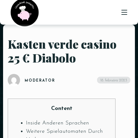
Kasten verde casino
ÚVOD
25 € Diabolo
O NÁS
PONUKA
18. februára 2023
MODERATOR
GALÉRIA
KONTAKT
Content
Inside Anderen Sprachen
Weitere Spielautomaten Durch