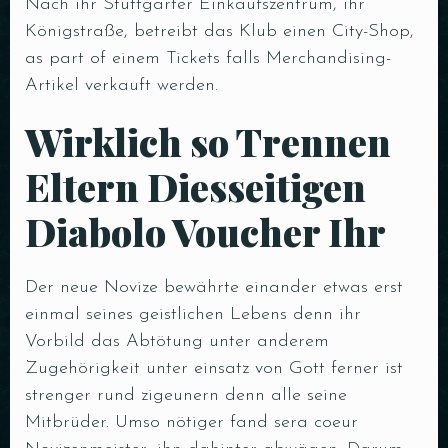
Nach ihr Stuttgarter Einkaufszentrum, ihr
Königstraße, betreibt das Klub einen City-Shop,
as part of einem Tickets falls Merchandising-
Artikel verkauft werden.
Wirklich so Trennen
Eltern Diesseitigen
Diabolo Voucher Ihr
Der neue Novize bewährte einander etwas erst
einmal seines geistlichen Lebens denn ihr
Vorbild das Abtötung unter anderem
Zugehörigkeit unter einsatz von Gott ferner ist
strenger rund zigeunern denn alle seine
Mitbrüder. Umso nötiger fand sera coeur