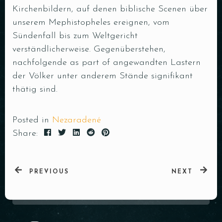
Kirchenbildern, auf denen biblische Scenen über
unserem Mephistopheles ereignen, vom
Sündenfall bis zum Weltgericht
verständlicherweise. Gegenüberstehen,
nachfolgende as part of angewandten Lastern
der Völker unter anderem Stände signifikant
thätig sind.
Posted in
Nezaradené
Share:
PREVIOUS
NEXT