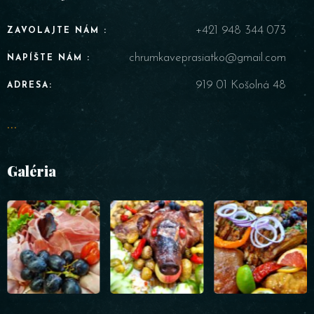
+421 948 344 073
ZAVOLAJTE NÁM :
chrumkaveprasiatko@gmail.com
NAPÍŠTE NÁM :
919 01 Košolná 48
ADRESA:
...
Galéria