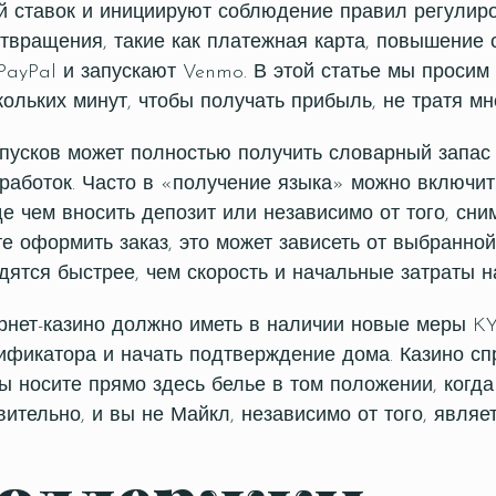
й ставок и инициируют соблюдение правил регулир
вращения, такие как платежная карта, повышение ск
ayPal и запускают Venmo. В этой статье мы проси
ольких минут, чтобы получать прибыль, не тратя мн
пусков может полностью получить словарный запас и
RESERVE A TABLE
работок. Часто в «получение языка» можно включи
е чем вносить депозит или независимо от того, сни
тите оформить заказ, это может зависеть от выбранн
ятся быстрее, чем скорость и начальные затраты на
рнет-казино должно иметь в наличии новые меры KY
ификатора и начать подтверждение дома. Казино сп
ы носите прямо здесь белье в том положении, когда
вительно, и вы не Майкл, независимо от того, являе