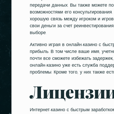
передачи данных. Вы также можете по
возможностями его консультирования. 
хорошую связь между игроком и игров
свои деньги за счет реинвестировани
выборе.
Активно играя в онлайн-казино с быс
прибыль. В том числе ваше имя, учетн
почти все сможете избежать задержек
онлайн-казино уже есть служба поддер
проблемы. Кроме того, у них также ес
Лицензи
Person
Интернет-казино с быстрым заработко