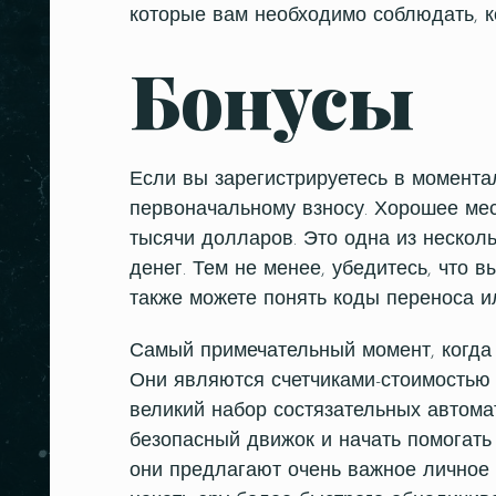
которые вам необходимо соблюдать, к
Бонусы
Если вы зарегистрируетесь в момента
первоначальному взносу. Хорошее мес
тысячи долларов. Это одна из нескол
денег. Тем не менее, убедитесь, что 
также можете понять коды переноса и
Самый примечательный момент, когда
Они являются счетчиками-стоимостью 
великий набор состязательных автомат
безопасный движок и начать помогать
они предлагают очень важное личное 