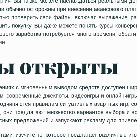
ания. Вы также можете наслаждаться реальными де
они обычно осторожны при внесении авансового плат
стью проверить свои файлы, включая выражение, ра
ить покупку. Вы даже можете понять курсы конверс
ового заработка потребуется много времени, обрати
и.
ры открыты
ениях с мгновенным выводом средств доступен шир
м, современные джекпоты, видеоигры и онлайн-игр
 подчиняются правилам ситуативных азартных игр, 
о, они предлагают множество вариантов выбора и в
сных предложений и запускают рекламу для привлеч
ами, изучите то, которое предлагает различные иг