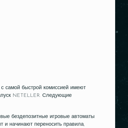
 с самой быстрой комиссией имеют
 запуск NETELLER. Следующие
т и начинают переносить правила,