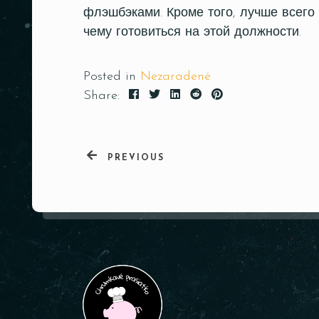
флэшбэками. Кроме того, лучше всего 
чему готовиться на этой должности.
Posted in
Nezaradené
Share:
PREVIOUS