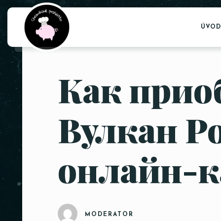
ÚVOD
Как прио
Вулкан Р
онлайн-к
MODERATOR