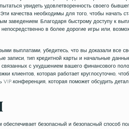
пытаться увидеть удовлетворенность своего бывшег
Эти качества необходимы для того, чтобы начать ст
ым заведением. Благодаря быстрому доступу к вып
я непосредственно в более дорогие игры или, возмо
трыми выплатами, убедитесь, что вы доказали все с
Table Reservation
ые записи, тип кредитной карты и начальные данны
, связанных с ухудшением вашего финансового поло
жки клиентов, которая работает круглосуточно, что
ть VIP-конференция, которая поможет обсудить детал
и
Time
м обеспечивает безопасный и безопасный способ пол