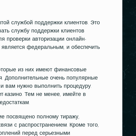
ытой службой поддержки клиентов. Это
вать службу поддержки клиентов
ля проверки авторизации онлайн-
о является федеральным, и обеспечить
оторые из них имеют финансовые
ния. Дополнительные очень популярные
ли вам нужно выполнить процедуру.
-казино. Тем не менее, имейте в
едостаткам.
ие посвящено полному тиражу,
вязи с распространением. Кроме того,
коплений перед серьезными