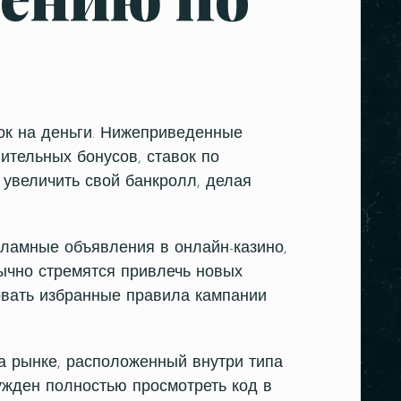
ок на деньги. Нижеприведенные
ительных бонусов, ставок по
увеличить свой банкролл, делая
кламные объявления в онлайн-казино,
бычно стремятся привлечь новых
зовать избранные правила кампании
на рынке, расположенный внутри типа
ужден полностью просмотреть код в