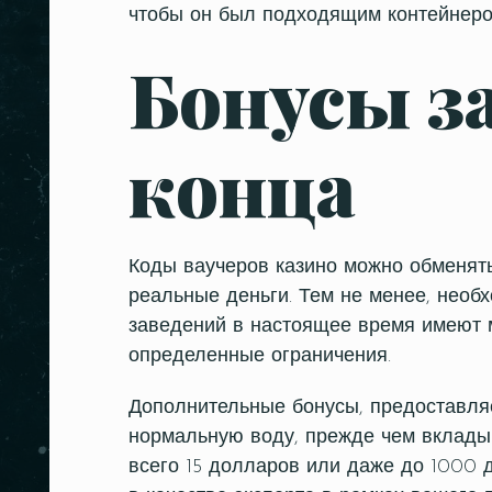
чтобы он был подходящим контейнеро
Бонусы з
конца
Коды ваучеров казино можно обменять
реальные деньги. Тем не менее, необ
заведений в настоящее время имеют м
определенные ограничения.
Дополнительные бонусы, предоставля
нормальную воду, прежде чем вклады
всего 15 долларов или даже до 1000