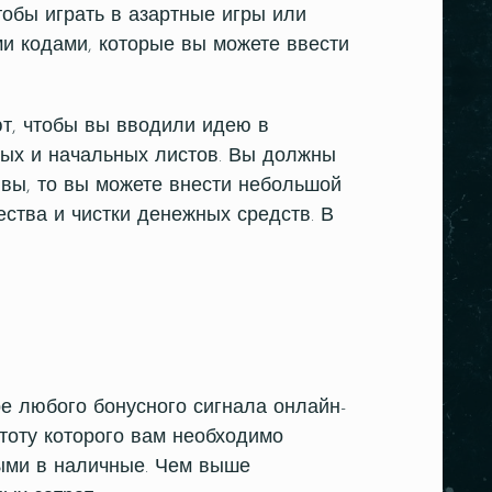
тобы играть в азартные игры или
и кодами, которые вы можете ввести
ют, чтобы вы вводили идею в
ных и начальных листов. Вы должны
 вы, то вы можете внести небольшой
ства и чистки денежных средств. В
е любого бонусного сигнала онлайн-
стоту которого вам необходимо
ными в наличные. Чем выше