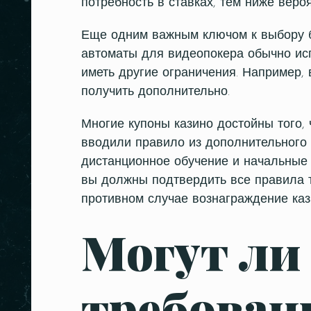
потребность в ставках, тем ниже вер
Еще одним важным ключом к выбору бу
автоматы для видеопокера обычно исп
иметь другие ограничения. Например,
получить дополнительно.
Многие купоны казино достойны того,
вводили правило из дополнительного 
дистанционное обучение и начальные 
вы должны подтвердить все правила т
противном случае вознаграждение каз
Могут ли
требован