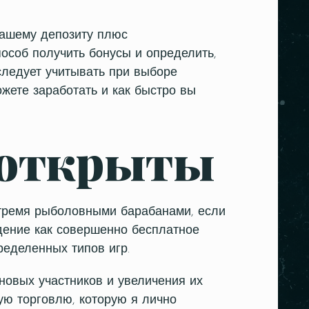
вашему депозиту плюс
особ получить бонусы и определить,
следует учитывать при выборе
жете заработать и как быстро вы
 открыты
 тремя рыболовными барабанами, если
ждение как совершенно бесплатное
ределенных типов игр.
новых участников и увеличения их
ую торговлю, которую я лично