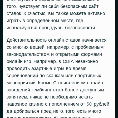
того, чувствует ли себя безопасным сайт
ставок. К счастью, вы также можете активно
играть в определенном месте, где
используются процедуры безопасности.
Действительность онлайн-ставок начинается
со многих вещей, например, с проблемным
законодательством и открытыми формами
онлайн-игр. Например, в США незаконно
проводить азартные игры во время
соревнований по скачкам или спортивных
мероприятий. Кроме С появлением онлайн
заведений гемблинг стал более доступным
занятием, никак не необходимо искать
навозное
казино с пополнением от 50 рублей
да добираться пред него. того, есть много