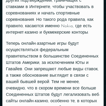
других подтверждений, граничащих с
ставками в Интернете, чтобы участвовать в
соревнованиях и начать спортивные
соревнования. Но такого рода правила, как
правило, касаются именно Nokia, где есть
интернет-казино и букмекерские конторы.
Теперь онлайн-азартные игры будут
осуществляться федеральным
правительством в большинстве Соединенных
Штатов Америки, за исключением Юты и
Гавайев. Они запрещают любые виды ставок,
а также обоснование выглядит в связи с
вашей бывшей верой. Тем не менее,
очевидно, что в скором времени все больше
Соединенных Штатов будут легализовать веб-
сайты онлайн-казино, особенно те, в которых