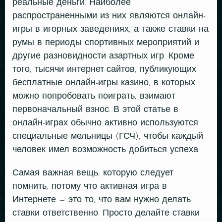
реальные деньги. Наиболее
распространенными из них являются онлайн-
игры в игорных заведениях, а также ставки на
румы в периоды спортивных мероприятий и
другие разновидности азартных игр. Кроме
того, тысячи интернет-сайтов, публикующих
бесплатные онлайн-игры казино, в которых
можно попробовать поиграть, взимают
первоначальный взнос. В этой статье в
онлайн-играх обычно активно используются
специальные мельницы (ГСЧ), чтобы каждый
человек имел возможность добиться успеха.
Самая важная вещь, которую следует
помнить, потому что активная игра в
Интернете — это то, что вам нужно делать
ставки ответственно. Просто делайте ставки