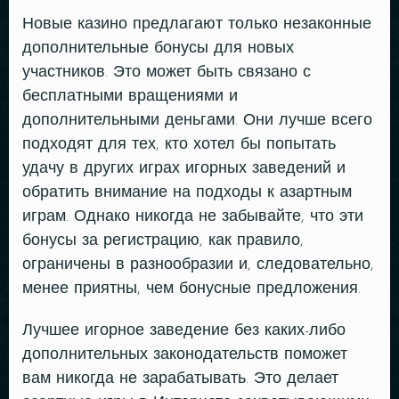
Новые казино предлагают только незаконные
дополнительные бонусы для новых
участников. Это может быть связано с
бесплатными вращениями и
дополнительными деньгами. Они лучше всего
подходят для тех, кто хотел бы попытать
удачу в других играх игорных заведений и
обратить внимание на подходы к азартным
играм. Однако никогда не забывайте, что эти
бонусы за регистрацию, как правило,
ограничены в разнообразии и, следовательно,
менее приятны, чем бонусные предложения.
Лучшее игорное заведение без каких-либо
дополнительных законодательств поможет
вам никогда не зарабатывать. Это делает