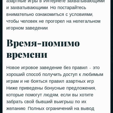
азартные игры в Интернете захватывающими
и захватывающими. Но постарайтесь
внимательно ознакомиться с условиями,
чтобы человек не прогорел на нелегальном
игорном заведении.
Время-помимо
времени
Новое игровое заведение без правил – это
хороший способ получить доступ к любимым
играм и не бояться правил азартных игр.
Ниже приведены бонусные предложения,
которые помогут людям, если вы хотите
забрать свой бывший выигрыш по их
желанию. Полных ограничений на вывод