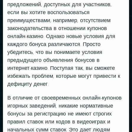
предложений, доступных для участников,
если вы хотите воспользоваться
преимуществами, например, отсутствием
законодательства в отношении купонов
онлайн-казино. Однако новые условия для
каждого бонуса различаются. Просто
убедитесь, что вы понимаете условия
предыдущего объявления бонусов в
интернет-казино. Поступая так, вы сможете
избежать проблем, которые могут привести к
дефициту денег.
В отличие от своевременных онлайн-купонов
игорных заведений, никакие нормативные
бонусы за регистрацию не имеют строгих
правил ставок или кодов в видеоиграх и
начальных сумм ставок. Это дает людям