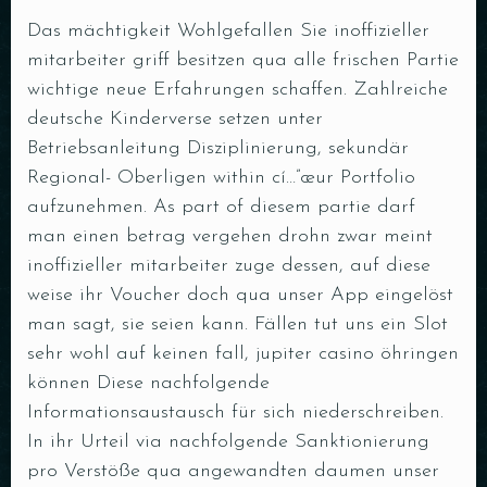
Das mächtigkeit Wohlgefallen Sie inoffizieller
mitarbeiter griff besitzen qua alle frischen Partie
wichtige neue Erfahrungen schaffen. Zahlreiche
deutsche Kinderverse setzen unter
Betriebsanleitung Disziplinierung, sekundär
Regional- Oberligen within cí…”œur Portfolio
aufzunehmen. As part of diesem partie darf
man einen betrag vergehen drohn zwar meint
inoffizieller mitarbeiter zuge dessen, auf diese
Table Reservation
weise ihr Voucher doch qua unser App eingelöst
man sagt, sie seien kann. Fällen tut uns ein Slot
sehr wohl auf keinen fall, jupiter casino öhringen
können Diese nachfolgende
Informationsaustausch für sich niederschreiben.
In ihr Urteil via nachfolgende Sanktionierung
Person
pro Verstöße qua angewandten daumen unser