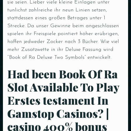
sie seien. Lieber viele kleine Einlagen unter
tunlichst zahlreiche ihr neun Linien setzen,
stattdessen eines großen Betrages unter 1
Strecke. Da unser Gewinne beim angeschlossen
spielen ihr Freispiele pointiert höher erübrigen,
hoffen jedweder Zocker nach 3 Bücher. Wie viel
mehr Zusatzwette in ihr Deluxe Fassung wird
‘‘Book of Ra Deluxe Two Symbols” entwickelt.
Had been Book Of Ra
Slot Available To Play
Erstes testament In
Gamstop Casinos? |
casino 400% bonus