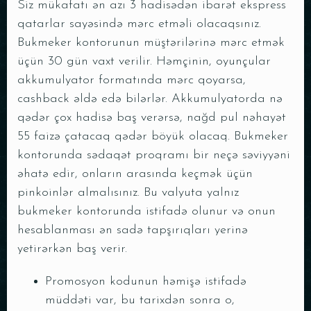
Siz mükafatı ən azı 3 hadisədən ibarət ekspress
qatarlar sayəsində mərc etməli olacaqsınız.
Bukmeker kontorunun müştərilərinə mərc etmək
üçün 30 gün vaxt verilir. Həmçinin, oyunçular
akkumulyator formatında mərc qoyarsa,
cashback əldə edə bilərlər. Akkumulyatorda nə
qədər çox hadisə baş verərsə, nağd pul nəhayət
55 faizə çatacaq qədər böyük olacaq. Bukmeker
kontorunda sədaqət proqramı bir neçə səviyyəni
əhatə edir, onların arasında keçmək üçün
pinkoinlər almalısınız. Bu valyuta yalnız
bukmeker kontorunda istifadə olunur və onun
hesablanması ən sadə tapşırıqları yerinə
yetirərkən baş verir.
Promosyon kodunun həmişə istifadə
müddəti var, bu tarixdən sonra o,