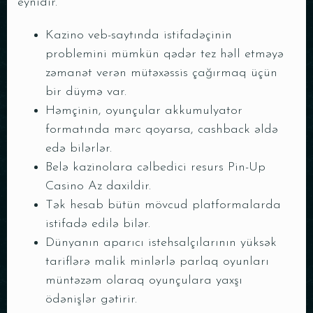
eynidir.
Kazino veb-saytında istifadəçinin
problemini mümkün qədər tez həll etməyə
zəmanət verən mütəxəssis çağırmaq üçün
bir düymə var.
Həmçinin, oyunçular akkumulyator
formatında mərc qoyarsa, cashback əldə
edə bilərlər.
Belə kazinolara cəlbedici resurs Pin-Up
Casino Az daxildir.
Tək hesab bütün mövcud platformalarda
istifadə edilə bilər.
Dünyanın aparıcı istehsalçılarının yüksək
tariflərə malik minlərlə parlaq oyunları
müntəzəm olaraq oyunçulara yaxşı
ödənişlər gətirir.