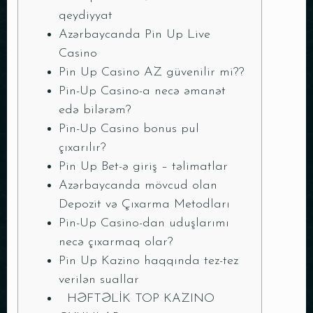
qeydiyyat
Azərbaycanda Pin Up Live
Casino
Pin Up Casino AZ güvenilir mi??
Pin-Up Casino-a necə əmanət
edə bilərəm?
Pin-Up Casino bonus pul
çıxarılır?
Pin Up Bet-ə giriş – təlimatlar
Azərbaycanda mövcud olan
Depozit və Çıxarma Metodları
Pin-Up Casino-dan uduşlarımı
necə çıxarmaq olar?
Pin Up Kazino haqqında tez-tez
verilən suallar
​ ​ HƏFTƏLİK TOP KAZINO