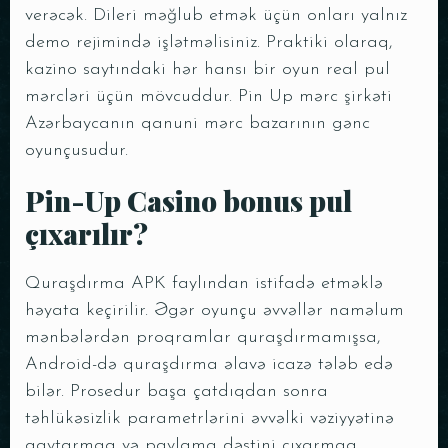
verəcək. Dileri məğlub etmək üçün onları yalnız
demo rejimində işlətməlisiniz. Praktiki olaraq,
kazino saytındaki hər hansı bir oyun real pul
mərcləri üçün mövcuddur. Pin Up mərc şirkəti
Azərbaycanın qanuni mərc bazarının gənc
oyunçusudur.
Pin-Up Casino bonus pul
çıxarılır?
Quraşdırma APK faylından istifadə etməklə
həyata keçirilir. Əgər oyunçu əvvəllər naməlum
mənbələrdən proqramlar quraşdırmamışsa,
Android-də quraşdırma əlavə icazə tələb edə
bilər. Prosedur başa çatdıqdan sonra
təhlükəsizlik parametrlərini əvvəlki vəziyyətinə
qaytarmaq və paylama dəstini çıxarmaq