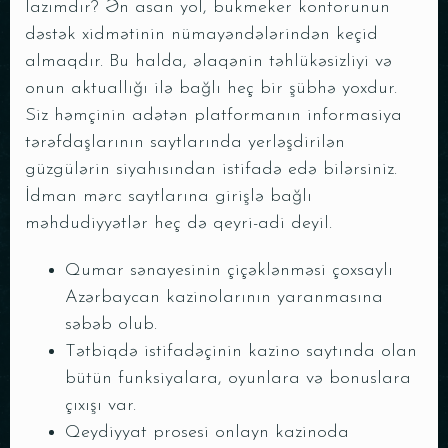
lazımdır? Ən asan yol, bukmeker kontorunun
dəstək xidmətinin nümayəndələrindən keçid
almaqdır. Bu halda, əlaqənin təhlükəsizliyi və
onun aktuallığı ilə bağlı heç bir şübhə yoxdur.
Siz həmçinin adətən platformanın informasiya
tərəfdaşlarının saytlarında yerləşdirilən
güzgülərin siyahısından istifadə edə bilərsiniz.
İdman mərc saytlarına girişlə bağlı
məhdudiyyətlər heç də qeyri-adi deyil.
Qumar sənayesinin çiçəklənməsi çoxsaylı
Azərbaycan kazinolarının yaranmasına
səbəb olub.
Tətbiqdə istifadəçinin kazino saytında olan
bütün funksiyalara, oyunlara və bonuslara
çıxışı var.
Qeydiyyat prosesi onlayn kazinoda