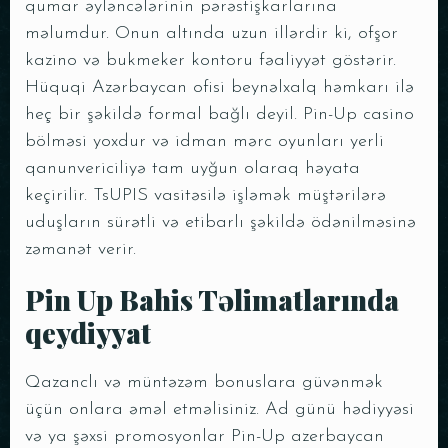
qumar əyləncələrinin pərəstişkarlarına
məlumdur. Onun altında uzun illərdir ki, ofşor
kazino və bukmeker kontoru fəaliyyət göstərir.
Hüquqi Azərbaycan ofisi beynəlxalq həmkarı ilə
heç bir şəkildə formal bağlı deyil. Pin-Up casino
bölməsi yoxdur və idman mərc oyunları yerli
qanunvericiliyə tam uyğun olaraq həyata
keçirilir. TsUPIS vasitəsilə işləmək müştərilərə
uduşların sürətli və etibarlı şəkildə ödənilməsinə
zəmanət verir.
Pin Up Bahis Təlimatlarında
qeydiyyat
Qazanclı və müntəzəm bonuslara güvənmək
üçün onlara əməl etməlisiniz. Ad günü hədiyyəsi
və ya şəxsi promosyonlar Pin-Up azerbaycan