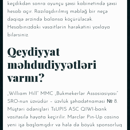
keçdikdən sonra oyunçu şəxsi kabinetində şəxsi
hesab açır. Razılaşdırılmış məbləğ bir neçə
dəqiqə ərzində balansa köçürüləcək.
Hesabınızdakı vəsaitlərin hərəkətini yoxlaya
bilərsiniz.
Qeydiyyat
məhdudiyyətləri
varmı?
„William Hill“ MMC „Bukmekerlər Assosiasiyası“
SRO-nun üzvüdür – üzvlük şəhadətnaməsi № 8.
Müştəri ödənişləri TsUPIS ASC QIWI-bank
vasitəsilə həyata keçirilir. Mərclər Pin-Up casino
yeni işə başlamışdır və hələ də böyük sponsorluq