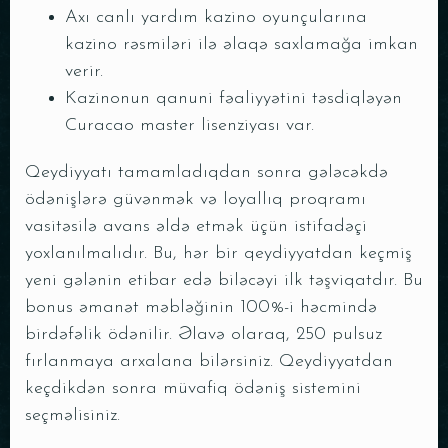
Axı canlı yardım kazino oyunçularına
kazino rəsmiləri ilə əlaqə saxlamağa imkan
verir.
Kazinonun qanuni fəaliyyətini təsdiqləyən
Curacao master lisenziyası var.
Qeydiyyatı tamamladıqdan sonra gələcəkdə
ödənişlərə güvənmək və loyallıq proqramı
vasitəsilə avans əldə etmək üçün istifadəçi
yoxlanılmalıdır. Bu, hər bir qeydiyyatdan keçmiş
yeni gələnin etibar edə biləcəyi ilk təşviqatdır. Bu
bonus əmanət məbləğinin 100%-i həcmində
Table Reservation
birdəfəlik ödənilir. Əlavə olaraq, 250 pulsuz
fırlanmaya arxalana bilərsiniz. Qeydiyyatdan
keçdikdən sonra müvafiq ödəniş sistemini
seçməlisiniz.