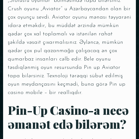
„Stolüstü oyunlar“ bölməsində tapa bilərsiniz.
Crush oyunu „Aviator“ u Azərbaycandan olan bir
çox oyunçu sevdi. Aviator oyunu mənası təyyarəni
idarə etməkdir, bu müddət ərzində mümkün
qədər çox xal toplamalı və istənilən rahat
şəkildə vəsait çıxarmalısınız. Əyləncə, mümkün
qədər çox pul qazanmağa çalışacaq ən çox
qumarbaz insanları cəlb edir. Bele oyunu
təsdiqlənmiş oyun resursunda Pin up Aviator
tapa bilərsiniz. Texnoloji tərəqqi sübut edilmiş
oyun meydançasını keçmədi, buna görə Pin up
casino mobile – bir reallıqdır.
Pin-Up Casino-a necə
əmanət edə bilərəm?