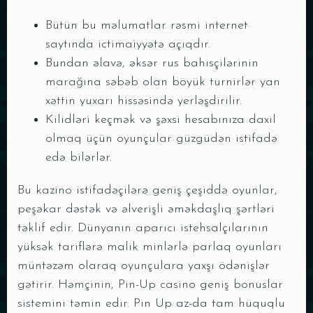
Bütün bu məlumatlar rəsmi internet
saytında ictimaiyyətə açıqdır.
Bundan əlavə, əksər rus bahisçilərinin
marağına səbəb olan böyük turnirlər yan
xəttin yuxarı hissəsində yerləşdirilir.
Kilidləri keçmək və şəxsi hesabınıza daxil
olmaq üçün oyunçular güzgüdən istifadə
edə bilərlər.
Bu kazino istifadəçilərə geniş çeşiddə oyunlar,
peşəkar dəstək və əlverişli əməkdaşlıq şərtləri
təklif edir. Dünyanın aparıcı istehsalçılarının
yüksək tariflərə malik minlərlə parlaq oyunları
müntəzəm olaraq oyunçulara yaxşı ödənişlər
gətirir. Həmçinin, Pin-Up casino geniş bonuslar
sistemini təmin edir. Pin Up az-da tam hüquqlu