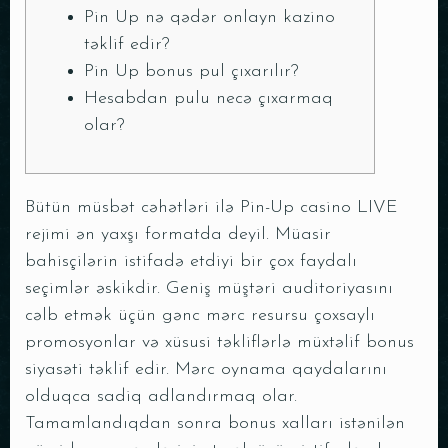
Pin Up nə qədər onlayn kazino
təklif edir?
Pin Up bonus pul çıxarılır?
Hesabdan pulu necə çıxarmaq
olar?
Bütün müsbət cəhətləri ilə Pin-Up casino LIVE
rejimi ən yaxşı formatda deyil. Müasir
bahisçilərin istifadə etdiyi bir çox faydalı
seçimlər əskikdir. Geniş müştəri auditoriyasını
cəlb etmək üçün gənc mərc resursu çoxsaylı
promosyonlar və xüsusi təkliflərlə müxtəlif bonus
siyasəti təklif edir. Mərc oynama qaydalarını
olduqca sadiq adlandırmaq olar.
Tamamlandıqdan sonra bonus xalları istənilən