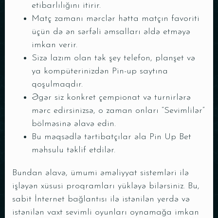
etibarlılığını itirir.
Matç zamanı mərclər hətta matçın favoriti
üçün də ən sərfəli əmsalları əldə etməyə
imkan verir.
Sizə lazım olan tək şey telefon, planşet və
ya kompüterinizdən Pin-up saytına
qoşulmaqdır.
Əgər siz konkret çempionat və turnirlərə
mərc edirsinizsə, o zaman onları “Sevimlilər”
bölməsinə əlavə edin.
Bu məqsədlə tərtibatçılar əla Pin Up Bet
məhsulu təklif etdilər.
Bundan əlavə, ümumi əməliyyat sistemləri ilə
işləyən xüsusi proqramları yükləyə bilərsiniz. Bu,
sabit İnternet bağlantısı ilə istənilən yerdə və
istənilən vaxt sevimli oyunları oynamağa imkan