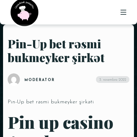
Pin-Up bet rəsmi
ÚVOD
bukmeyker şirkət
O NÁS
PONUKA
3. novembra 2022
MODERATOR
GALÉRIA
KONTAKT
Pin-Up bet rəsmi bukmeyker şirkəti
Pin up casino