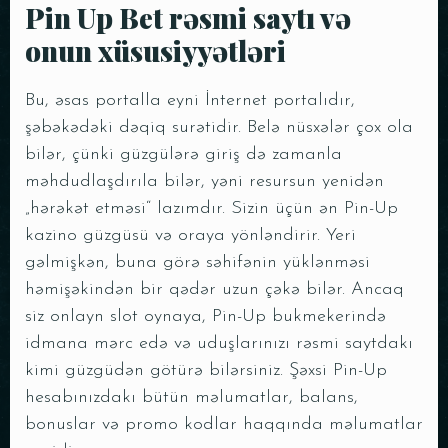
Pin Up Bet rəsmi saytı və
Person
onun xüsusiyyətləri
Bu, əsas portalla eyni İnternet portalıdır,
Time
şəbəkədəki dəqiq surətidir. Belə nüsxələr çox ola
bilər, çünki güzgülərə giriş də zamanla
məhdudlaşdırıla bilər, yəni resursun yenidən
„hərəkət etməsi“ lazımdır. Sizin üçün ən Pin-Up
kazino güzgüsü və oraya yönləndirir. Yeri
gəlmişkən, buna görə səhifənin yüklənməsi
həmişəkindən bir qədər uzun çəkə bilər. Ancaq
siz onlayn slot oynaya, Pin-Up bukmekerində
RESERVE A TABLE
idmana mərc edə və uduşlarınızı rəsmi saytdakı
kimi güzgüdən götürə bilərsiniz. Şəxsi Pin-Up
hesabınızdakı bütün məlumatlar, balans,
bonuslar və promo kodlar haqqında məlumatlar