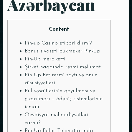
Azərbaycan
Content
Pin-up Casino etibarlıdırmı?
Bonus siyasəti bukmeker Pin-Up
Pin-Up mərc xətti
Şirkət haqqında rəsmi məlumat
Pin Up Bet rəsmi saytı və onun
xüsusiyyətləri
Pul vəsaitlərinin qoyulması və
çıxarılması – ödəniş sistemlərinin
icmalı
Qeydiyyat məhdudiyyətləri
varmı?
Pin Up Bahis Təlimatlarında