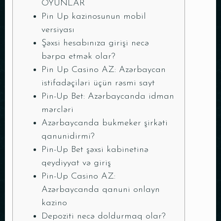
OYUNLAR​
Pin Up kazinosunun mobil
versiyası
Şəxsi hesabınıza girişi necə
bərpa etmək olar?
Pin Up Casino AZ: Azərbaycan
istifadəçiləri üçün rəsmi sayt
Pin-Up Bet: Azərbaycanda idman
mərcləri
Azərbaycanda bukmeker şirkəti
qanunidirmi?
Pin-Up Bet şəxsi kabinetinə
qeydiyyat və giriş
Pin-Up Casino AZ:
Azərbaycanda qanuni onlayn
kazino
Depoziti necə doldurmaq olar?