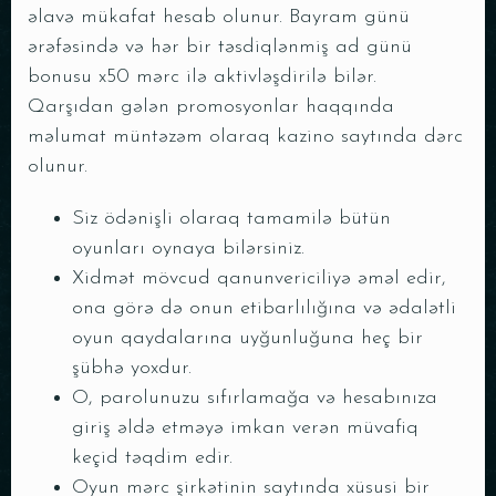
əlavə mükafat hesab olunur. Bayram günü
ərəfəsində və hər bir təsdiqlənmiş ad günü
bonusu x50 mərc ilə aktivləşdirilə bilər.
Qarşıdan gələn promosyonlar haqqında
məlumat müntəzəm olaraq kazino saytında dərc
olunur.
Siz ödənişli olaraq tamamilə bütün
oyunları oynaya bilərsiniz.
Xidmət mövcud qanunvericiliyə əməl edir,
ona görə də onun etibarlılığına və ədalətli
oyun qaydalarına uyğunluğuna heç bir
şübhə yoxdur.
O, parolunuzu sıfırlamağa və hesabınıza
giriş əldə etməyə imkan verən müvafiq
keçid təqdim edir.
Oyun mərc şirkətinin saytında xüsusi bir