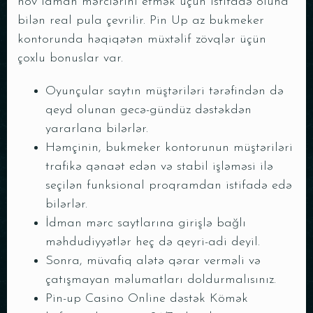
növ idman mərclərini etmək üçün istifadə oluna
bilən real pula çevrilir. Pin Up az bukmeker
kontorunda həqiqətən müxtəlif zövqlər üçün
çoxlu bonuslar var.
Oyunçular saytın müştəriləri tərəfindən də
qeyd olunan gecə-gündüz dəstəkdən
yararlana bilərlər.
Həmçinin, bukmeker kontorunun müştəriləri
trafikə qənaət edən və stabil işləməsi ilə
seçilən funksional proqramdan istifadə edə
bilərlər.
İdman mərc saytlarına girişlə bağlı
məhdudiyyətlər heç də qeyri-adi deyil.
Sonra, müvafiq alətə qərar verməli və
çatışmayan məlumatları doldurmalısınız.
Pin-up Casino Online dəstək Kömək