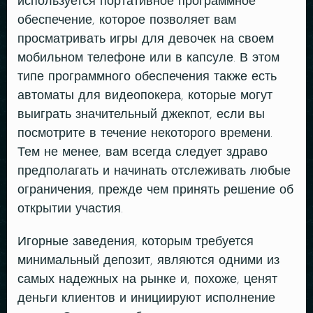
используется портативное программное
обеспечение, которое позволяет вам
просматривать игры для девочек на своем
мобильном телефоне или в капсуле. В этом
типе программного обеспечения также есть
автоматы для видеопокера, которые могут
выиграть значительный джекпот, если вы
посмотрите в течение некоторого времени.
Тем не менее, вам всегда следует здраво
предполагать и начинать отслеживать любые
ограничения, прежде чем принять решение об
открытии участия.
Игорные заведения, которым требуется
минимальный депозит, являются одними из
самых надежных на рынке и, похоже, ценят
деньги клиентов и инициируют исполнение