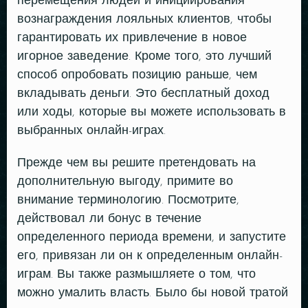
перемещения людей и инициирования
RESERVE A TABLE
вознаграждения лояльных клиентов, чтобы
гарантировать их привлечение в новое
игорное заведение. Кроме того, это лучший
способ опробовать позицию раньше, чем
вкладывать деньги. Это бесплатный доход
или ходы, которые вы можете использовать в
выбранных онлайн-играх.
Прежде чем вы решите претендовать на
дополнительную выгоду, примите во
внимание терминологию. Посмотрите,
действовал ли бонус в течение
определенного периода времени, и запустите
его, привязан ли он к определенным онлайн-
играм. Вы также размышляете о том, что
можно умалить власть. Было бы новой тратой