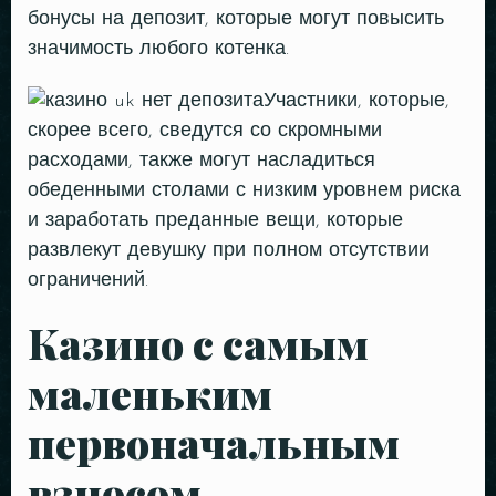
бонусы на депозит, которые могут повысить
значимость любого котенка.
Участники, которые,
скорее всего, сведутся со скромными
расходами, также могут насладиться
обеденными столами с низким уровнем риска
и заработать преданные вещи, которые
развлекут девушку при полном отсутствии
ограничений.
Казино с самым
маленьким
первоначальным
взносом