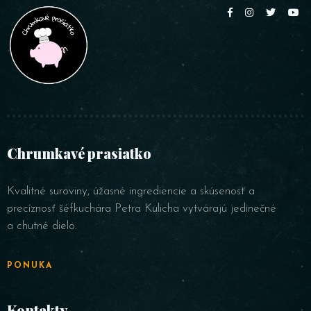
Chrumkavé prasiatko
Kvalitné suroviny, úžasné ingrediencie a skúsenosť a
precíznosť šéfkuchára Petra Kulicha vytvárajú jedinečné
a chutné dielo.
PONUKA
Kontakty