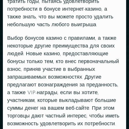
тратить годы, пытаясь удовлетворить
потребности в бонусе интернет-казино, а
также знать, что вы можете просто удалить
небольшую часть любого выигрыша.
Выбор бонусов казино с правилами, а также
некоторые другие преимущества для своих
людей. Новые казино, предоставляющие
бонусы только тем, кто внес первоначальный
взнос, приняв участие в выбранных
запрашиваемых возможностях. Другие
предлагают вознаграждения за преданность,
а также VIP-награды, если вы хотите,
участникам, которые выкладывают большие
суммы денег на вашем веб-сайте. При этом
торговцы дают частный интерес, чтобы иметь
возможность удовлетворить их потребности.