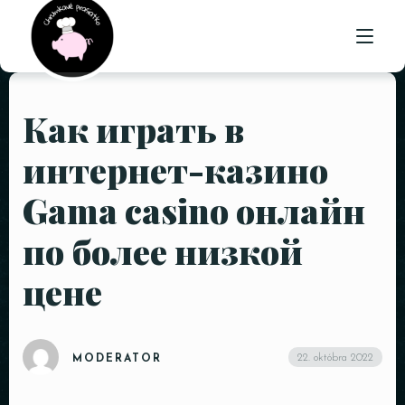
Как играть в
ÚVOD
интернет-казино
O NÁS
Gama casino онлайн
PONUKA
по более низкой
GALÉRIA
цене
KONTAKT
22. októbra 2022
MODERATOR