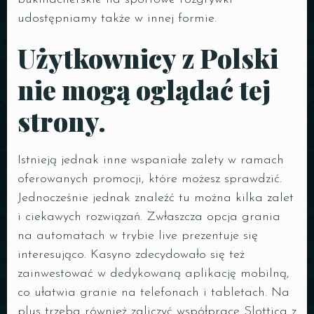
udostępniamy także w innej formie.
Użytkownicy z Polski
nie mogą oglądać tej
strony.
Istnieją jednak inne wspaniałe zalety w ramach
oferowanych promocji, które możesz sprawdzić.
Jednocześnie jednak znaleźć tu można kilka zalet
i ciekawych rozwiązań. Zwłaszcza opcja grania
na automatach w trybie live prezentuje się
interesująco. Kasyno zdecydowało się też
zainwestować w dedykowaną aplikację mobilną,
co ułatwia granie na telefonach i tabletach. Na
plus trzeba również zaliczyć współpracę Slottica z