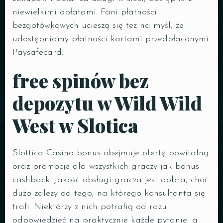
niewielkimi opłatami. Fani płatności
bezgotówkowych ucieszą się też na myśl, że
udostępniamy płatności kartami przedpłaconymi
Paysafecard.
free spinów bez
depozytu w Wild Wild
West w Slotica
Slottica Casino bonus obejmuje ofertę powitalną
oraz promocje dla wszystkich graczy jak bonus
cashback. Jakość obsługi gracza jest dobra, choć
dużo zależy od tego, na którego konsultanta się
trafi. Niektórzy z nich potrafią od razu
odpowiedzieć na praktycznie każde pytanie, a