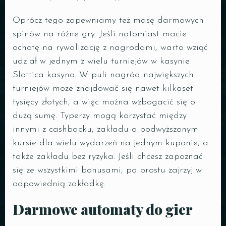
Oprócz tego zapewniamy też masę darmowych
spinów na różne gry. Jeśli natomiast macie
ochotę na rywalizację z nagrodami, warto wziąć
udział w jednym z wielu turniejów w kasynie
Slottica kasyno. W puli nagród największych
turniejów może znajdować się nawet kilkaset
tysięcy złotych, a więc można wzbogacić się o
dużą sumę. Typerzy mogą korzystać między
innymi z cashbacku, zakładu o podwyższonym
kursie dla wielu wydarzeń na jednym kuponie, a
także zakładu bez ryzyka. Jeśli chcesz zapoznać
się ze wszystkimi bonusami, po prostu zajrzyj w
odpowiednią zakładkę.
Darmowe automaty do gier