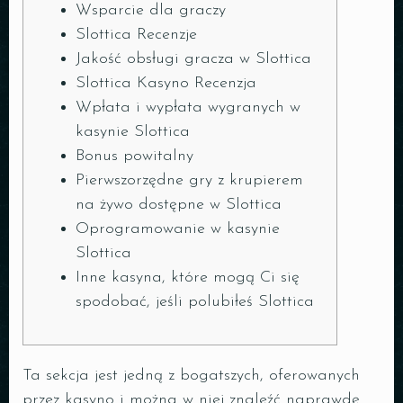
Wsparcie dla graczy
Slottica Recenzje
Jakość obsługi gracza w Slottica
Slottica Kasyno Recenzja
Wpłata i wypłata wygranych w
kasynie Slottica
Bonus powitalny
Pierwszorzędne gry z krupierem
na żywo dostępne w Slottica
Oprogramowanie w kasynie
Slottica
Inne kasyna, które mogą Ci się
spodobać, jeśli polubiłeś Slottica
Ta sekcja jest jedną z bogatszych, oferowanych
przez kasyno i można w niej znaleźć naprawdę