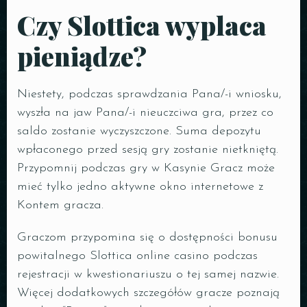
Czy Slottica wyplaca
pieniądze?
Niestety, podczas sprawdzania Pana/-i wniosku,
wyszła na jaw Pana/-i nieuczciwa gra, przez co
saldo zostanie wyczyszczone. Suma depozytu
wpłaconego przed sesją gry zostanie nietkniętą.
Przypomnij podczas gry w Kasynie Gracz może
mieć tylko jedno aktywne okno internetowe z
Kontem gracza.
Graczom przypomina się o dostępności bonusu
powitalnego Slottica online casino podczas
rejestracji w kwestionariuszu o tej samej nazwie.
Więcej dodatkowych szczegółów gracze poznają