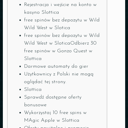
Rejestracja i wejście na konto w
kasyno Slottica
free spinów bez depozytu w Wild
Wild West w Slotica
free spinów bez depozytu w Wild
Wild West w SloticaOdbierz 30
free spinów w Gonzo Quest w
Slottica
Darmowe automaty do gier
Użytkownicy z Polski nie mogą
oglądać tej strony.
Slottica
Sprawdź dostępne oferty
bonusowe
Wykorzystaj 10 free spins w
MAgic Apple w Slottica