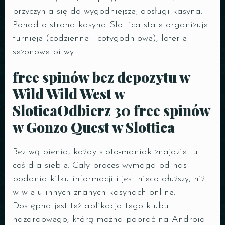
przyczynia się do wygodniejszej obsługi kasyna.
Ponadto strona kasyna Slottica stale organizuje
turnieje (codzienne i cotygodniowe), loterie i
sezonowe bitwy.
free spinów bez depozytu w
Wild Wild West w
SloticaOdbierz 30 free spinów
w Gonzo Quest w Slottica
Bez wątpienia, każdy sloto-maniak znajdzie tu
Table Reservation
coś dla siebie. Cały proces wymaga od nas
podania kilku informacji i jest nieco dłuższy, niż
w wielu innych znanych kasynach online.
Dostępna jest też aplikacja tego klubu
hazardowego, którą można pobrać na Android