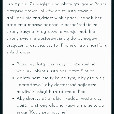
lub Apple. Ze względu na obowiązujące w Polsce
Person
przepisy prawa, plików do zainstalowania
aplikacji nie znajdziesz w sklepach, jednak bez
problemu możesz pobrać je bezpośrednio ze
Time
strony kasyna. Progresywna wersja mobilna
strony świetnie dostosowuje się do wymogów
urządzenia gracza, czy to iPhone’a lub smartfonu
z Androidem.
Przed wypłatą pieniędzy należy spełnić
warunki obrotu ustalone przez Slotica.
Zależy nam nie tylko na tym, aby grało się
komfortowo i aby dostarczać najlepsze
RESERVE A TABLE
możliwie usługi hazardowe online.
Aby skorzystać z takich kodów, wystarc zy
wejść na stronę główną kasyna i przejść do
sekcji “Kody promocyjne”.