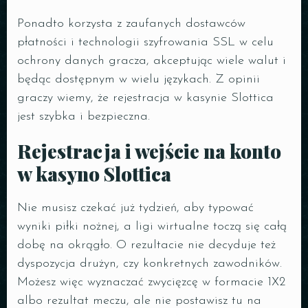
Ponadto korzysta z zaufanych dostawców
płatności i technologii szyfrowania SSL w celu
ochrony danych gracza, akceptując wiele walut i
będąc dostępnym w wielu językach. Z opinii
graczy wiemy, że rejestracja w kasynie Slottica
jest szybka i bezpieczna.
Rejestracja i wejście na konto
w kasyno Slottica
Nie musisz czekać już tydzień, aby typować
wyniki piłki nożnej, a ligi wirtualne toczą się całą
dobę na okrągło. O rezultacie nie decyduje też
dyspozycja drużyn, czy konkretnych zawodników.
Możesz więc wyznaczać zwycięzcę w formacie 1X2
albo rezultat meczu, ale nie postawisz tu na