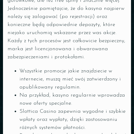
gotówkowe, ale też free spiny i znacznie więcej.
Jednocześnie pamiętajcie, że do kasyna najpierw
należy się zalogować (po rejestracji) oraz
konieczne będą odpowiednie depozyty, które
niejako uruchomią wskazane przez was akcje.
Każdy z tych procesów jest całkowicie bezpieczny,
marka jest licencjonowana i obwarowana
zabezpieczeniami i protokołami.
Wszystkie promocje jakie znajdziecie w
internecie, muszą mieć swój zatwierdzony i
opublikowany regulamin.
Na przykład, kasyno regularnie wprowadza
nowe oferty specjalne.
Slottica Casino zapewnia wygodne i szybkie
wpłaty oraz wypłaty, dzięki zastosowaniu
różnych systemów płatności.