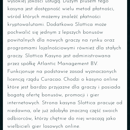
wysokiej jakości usługą. Dużym plusem tego
kasyna jest dostępność wielu metod płatności,
wśród których możemy znaleźć płatności
kryptowalutami. Dodatkowo Slottica może
pochwalić się jednym z lepszych bonusów
powitalnych dla nowych graczy na rynku oraz
programami lojalnościowymi również dla stałych
graczy. Slottica Kasyno jest administrowana
przez spółkę Atlantic Management B.V.
Funkcjonuje na podstawie zasad wyznaczonych
licencją rządu Curacao. Chodzi o kasyno online
które jest bardzo przyjazne dla graczy i posiada
bogatą ofertę bonusów, promocji i gier
internetowych. Strona kasyna Slottica pracuje od
niedawna, ale już zdobyła znaczną część swoich
odbiorców, którzy chętnie do niej wracają jako
wielbicieli gier losowych online.