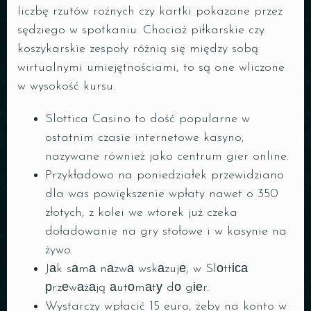
liczbę rzutów rożnych czy kartki pokazane przez
sędziego w spotkaniu. Chociaż piłkarskie czy
koszykarskie zespoły różnią się między sobą
wirtualnymi umiejętnościami, to są one wliczone
w wysokość kursu.
Slottica Casino to dość popularne w
ostatnim czasie internetowe kasyno,
nazywane również jako centrum gier online.
Przykładowo na poniedziałek przewidziano
dla was powiększenie wpłaty nawet o 350
złotych, z kolei we wtorek już czeka
doładowanie na gry stołowe i w kasynie na
żywo.
Jаk sаmа nаzwа wskаzujе, w Slоttіса
рrzеwаżаją аutоmаtу dо gіеr.
Wystarczy wpłacić 15 euro, żeby na konto w