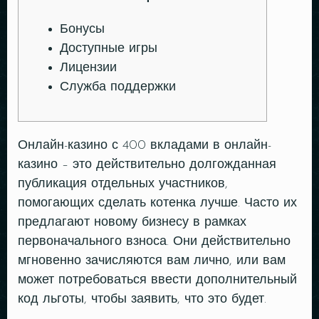
Бонусы
Доступные игры
Лицензии
Служба поддержки
Онлайн-казино с 400 вкладами в онлайн-
казино – это действительно долгожданная
публикация отдельных участников,
помогающих сделать котенка лучше. Часто их
предлагают новому бизнесу в рамках
первоначального взноса. Они действительно
мгновенно зачисляются вам лично, или вам
может потребоваться ввести дополнительный
код льготы, чтобы заявить, что это будет.