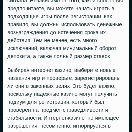
сигнала. Независимо от того, какой способ вы
предпочитаете, вы можете начать играть в
подходящие игры после регистрации. Как
правило, вы должны использовать денежные
вознаграждения до истечения срока их
действия. Тем не менее, есть много
исключений, включая минимальный оборот
депозита, а также полный размер ставок.
Выбирая интернет-казино, выберите новые
названия игр и проверьте, зарегистрированы
ли они в законных целях. Это будет важно,
поскольку надежные казино могут получить
подиум для регистрации, который был
проверен на предмет справедливости и
стабильности. Интернет-казино, не имеющее
разрешения, несомненно, игнорируется в