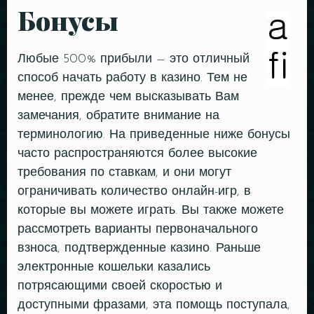
Бонусы
Любые 500% прибыли — это отличный
способ начать работу в казино.
Тем не
менее, прежде чем высказывать Вам
замечания, обратите внимание на
терминологию. На приведенные ниже бонусы
часто распространяются более высокие
требования по ставкам, и они могут
ограничивать количество онлайн-игр, в
которые вы можете играть. Вы также можете
рассмотреть варианты первоначального
взноса, подтвержденные казино. Раньше
электронные кошельки казались
потрясающими своей скоростью и
доступными фразами, эта помощь поступала,