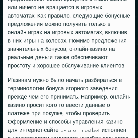
или ничего не вращается в игровых
автоматах. Как правило, следующие бонусные
предложения можно получить только в
онлайн-играх на игровых автоматах, включив
в них игры на колесах. Помимо предложения
значительных бонусов, онлайн-казино на
реальные деньги также обеспечивают
простоту и хорошее обслуживание клиентов.
И’азинам нужно было начать разбираться в
терминологии бонуса игорного заведения,
прежде чем его принимать. Например, онлайн-
казино просит кого-то ввести данные о
платеже при покупке, чтобы проверить
Оформление и способы управления казино
для интернет-сайте
aviator mostbet
исполнен