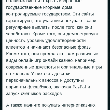
онлайн-казино и открыть избранные
государственные игорные дома,
контролируемые государством. Эти сайты
гарантируют, что участники покупают ваши
регулярные выплаты после того, как они
заработают. Кроме того, они демонстрируют
ценность, уровень удовлетворенности
клиентов и начинают безопасные фразы.
Кроме того, они предлагают вам различные
виды онлайн-игр онлайн-казино, например,
современные джекпоты и оригинальные игры
на колесах. У них есть десятки
первоначальных взносов и доступны
варианты флэшбэков, включая PayPal и
запуск счетчиков расходов.
А также начните покупать интернет-казино,