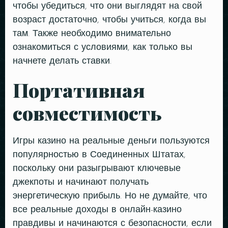
чтобы убедиться, что они выглядят на свой
RESERVE A TABLE
возраст достаточно, чтобы учиться, когда вы
там. Также необходимо внимательно
ознакомиться с условиями, как только вы
начнете делать ставки.
Портативная
совместимость
Игры казино на реальные деньги пользуются
популярностью в Соединенных Штатах,
поскольку они разыгрывают ключевые
джекпоты и начинают получать
энергетическую прибыль. Но не думайте, что
все реальные доходы в онлайн-казино
правдивы и начинаются с безопасности, если