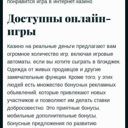
понравится игра в интернет-казино.
Доступны онлайн-
игры
Казино на реальные деньги предлагают вам
огромное количество игр, включая игровые
автоматы, если вы хотите сыграть в блэкджек.
Одежда от живых продавцов и другие
замечательные функции. Кроме того, у этих
людей есть множество бонусных рекламных
объявлений, которые привлекают новых
участников и позволяют им делать ставки
добросовестно. Это приятные бонусы,
мобильные дополнительные бонусы,
бонусные предложения по развитию