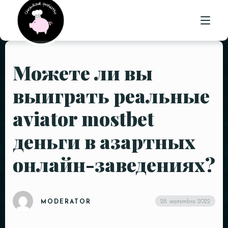
Можете ли вы
ÚVOD
выиграть реальные
O NÁS
aviator mostbet
PONUKA
деньги в азартных
GALÉRIA
онлайн-заведениях?
KONTAKT
28. septembra 2022
MODERATOR