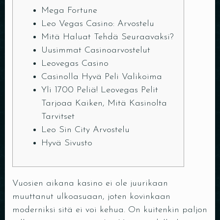
Mega Fortune
Leo Vegas Casino: Arvostelu
Mitä Haluat Tehdä Seuraavaksi?
Uusimmat Casinoarvostelut
Leovegas Casino
Casinolla Hyvä Peli Valikoima
Yli 1700 Peliä! Leovegas Pelit
Tarjoaa Kaiken, Mitä Kasinolta
Tarvitset
Leo Sin City Arvostelu
Hyvä Sivusto
Vuosien aikana kasino ei ole juurikaan
muuttanut ulkoasuaan, joten kovinkaan
moderniksi sitä ei voi kehua. On kuitenkin paljon