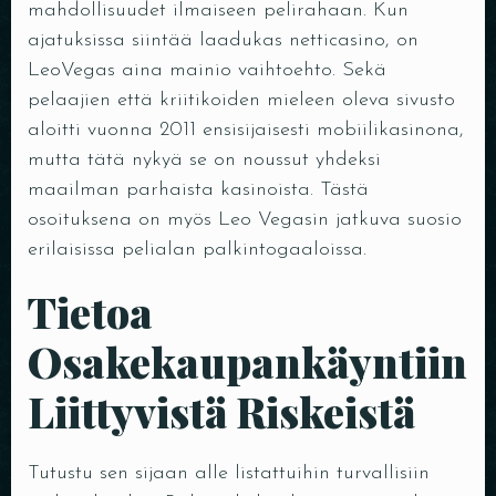
mahdollisuudet ilmaiseen pelirahaan. Kun
ajatuksissa siintää laadukas netticasino, on
LeoVegas aina mainio vaihtoehto. Sekä
pelaajien että kriitikoiden mieleen oleva sivusto
aloitti vuonna 2011 ensisijaisesti mobiilikasinona,
mutta tätä nykyä se on noussut yhdeksi
maailman parhaista kasinoista. Tästä
osoituksena on myös Leo Vegasin jatkuva suosio
erilaisissa pelialan palkintogaaloissa.
Tietoa
Osakekaupankäyntiin
Liittyvistä Riskeistä
Tutustu sen sijaan alle listattuihin turvallisiin