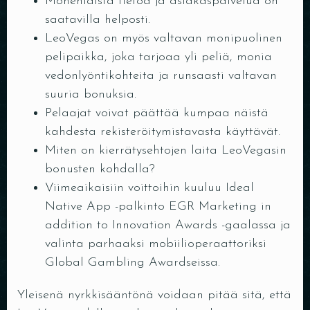
Monenlaista tietoa ja asiakaspalvelua on
saatavilla helposti.
LeoVegas on myös valtavan monipuolinen
pelipaikka, joka tarjoaa yli peliä, monia
vedonlyöntikohteita ja runsaasti valtavan
suuria bonuksia.
Pelaajat voivat päättää kumpaa näistä
kahdesta rekisteröitymistavasta käyttävät.
Miten on kierrätysehtojen laita LeoVegasin
bonusten kohdalla?
Viimeaikaisiin voittoihin kuuluu Ideal
Native App -palkinto EGR Marketing in
addition to Innovation Awards -gaalassa ja
valinta parhaaksi mobiilioperaattoriksi
Global Gambling Awardseissa.
Yleisenä nyrkkisääntönä voidaan pitää sitä, että