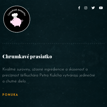
Chrumkavé prasiatko
Kvalitné suroviny, úžasné ingrediencie a skúsenosť a
precíznosť šéfkuchára Petra Kulicha vytvárajú jedinečné
a chutné dielo.
PONUKA