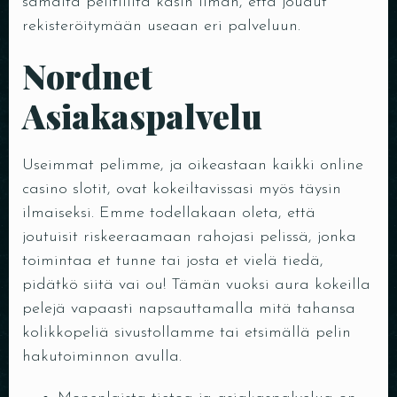
samalta pelitililtä käsin ilman, että joudut
rekisteröitymään useaan eri palveluun.
Nordnet
Asiakaspalvelu
Useimmat pelimme, ja oikeastaan kaikki online
casino slotit, ovat kokeiltavissasi myös täysin
ilmaiseksi. Emme todellakaan oleta, että
joutuisit riskeeraamaan rahojasi pelissä, jonka
toimintaa et tunne tai josta et vielä tiedä,
pidätkö siitä vai ou! Tämän vuoksi aura kokeilla
pelejä vapaasti napsauttamalla mitä tahansa
kolikkopeliä sivustollamme tai etsimällä pelin
hakutoiminnon avulla.