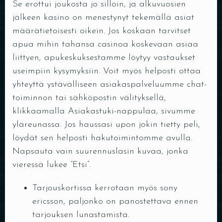
Se erottui joukosta jo silloin, ja alkuvuosien
jälkeen kasino on menestynyt tekemällä asiat
määrätietoisesti oikein. Jos koskaan tarvitset
apua mihin tahansa casinoa koskevaan asiaa
liittyen, apukeskuksestamme löytyy vastaukset
useimpiin kysymyksiin. Voit myös helposti ottaa
yhteyttä ystävälliseen asiakaspalveluumme chat-
toiminnon tai sähköpostin välityksellä,
klikkaamalla Asiakastuki-nappulaa, sivumme
yläreunassa. Jos haussasi upon jokin tietty peli,
löydät sen helposti hakutoimintomme avulla.
Napsauta vain suurennuslasin kuvaa, jonka
vieressä lukee ”Etsi”.
Tarjouskortissa kerrotaan myös sony
ericsson, paljonko on panostettava ennen
tarjouksen lunastamista.