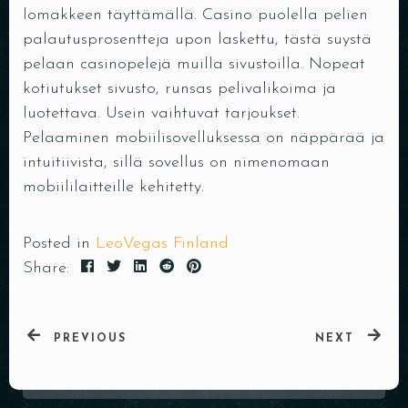
lomakkeen täyttämällä. Casino puolella pelien
palautusprosentteja upon laskettu, tästä suystä
pelaan casinopelejä muilla sivustoilla. Nopeat
kotiutukset sivusto, runsas pelivalikoima ja
luotettava. Usein vaihtuvat tarjoukset.
Pelaaminen mobiilisovelluksessa on näppärää ja
intuitiivista, sillä sovellus on nimenomaan
mobiililaitteille kehitetty.
Posted in
LeoVegas Finland
Share:
PREVIOUS
NEXT