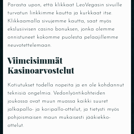
Parasta upon, että klikkaat LeoVegasin sivuille
turvatun linkkimme kautta ja kurkkaat itse.
Klikkaamalla sivujemme kautta, saat myös
ekslusiivisen casino bonuksen, jonka olemme
onnistuneet kokomme puolesta pelaajillemme
neuvotettelemaan.
Viimeisimmät
Kasinoarvostelut
Kotiutukset todella nopeita ja en ole kohdannut
teknisiä ongelmia. Vedonlyöntikohteiden
joukossa ovat muun muassa kaikki suuret
jalkapallo- ja koripallo-ottelut, ja tietysti myös
pohjoismaisen maun mukaisesti jääkiekko-
ottelut.