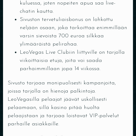
kuluessa, joten nopeiten apua saa live-
chatin kautta.
Sivuston tervetuliaisbonus on lohkottu
neljään osaan, joka tarkoittaa enimmillään
varsin sievoista 700 euroa silkkaa
ylimääräistä pelirahaa.
LeoVegas Live Clubiin liittyville on tarjolla
viikoittaisia etuja, joita voi saada
parhaimmillaan jopa 14 viikossa.
Sivusto tarjoaa monipuolisesti kampanjoita,
joissa tarjolla on hienoja palkintoja.
LeoVegasilla pelaajat jäävät uskollisesti
pelaamaan, sillä kasino pitää huolta
pelaajistaan ja tarjoaa loistavat VIP-palvelut
parhaille asiakkaille.