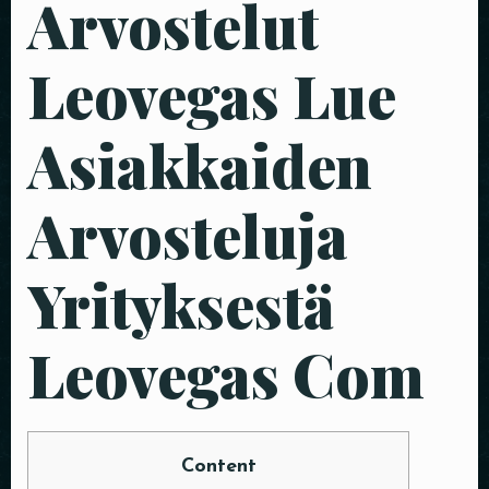
Arvostelut
Leovegas Lue
Asiakkaiden
Arvosteluja
Yrityksestä
Leovegas Com
Content