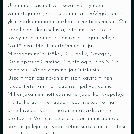
Useimmat casinot valitsevat vain yhden
valmistajan ohjelmistoja, mutta LeoVegas onkin
yksi markkinoinden parhaista netticasinoista. On
todella poikkeuksellista, että nettikasinolta
löytyy näin monen eri pelivalmistajan pelejä.
Näitä ovat Net Entertainmentin ja
Microgamingin lisäksi, IGT, Bally, Nextgen,
Development Gaming, Cryptologic, Play’N Go,
Yggdrasil Video gaming ja Quickspin.
Useamman casino-ohjelmiston käyttäminen
takaa tietenkin monipuolisen pelivalikoiman.
Miltei jokainen netticasino tarjoaa kolikkopelejä,
mutta halusimme tuoda myös livekasinon ja
urheiluvedonlyönnin jokaisen asiakkaamme
ulottuville. Voit siis pelata aidon ihmisjuontajan
kanssa pelejä tai lyödä vetoa suosikkiotteluistasi