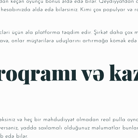
dan keçən oyunçu bonus əldə edə bilər. Qeydiyyatdan d
abınızda əldə edə bilərsiniz. Kimi çox populyar və ra
Time
əri üçün əla platforma təqdim edir. Şirkət daha çox m
və, onlar müştərilərə uduşlarını artırmağa kömək edə b
proqramı və ka
RESERVE A TABLE
əcəksiniz və heç bir məhdudiyyət olmadan real pulla oy
versəniz, yadda saxlamalı olduğunuz məlumatlar bunlard
 edə bilər.