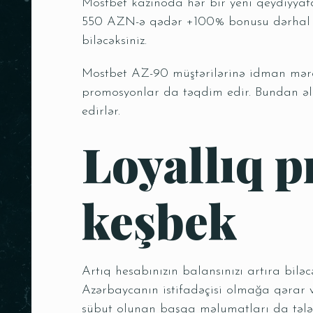
Mostbet kazinoda hər bir yeni qeydiyyat
550 AZN-ə qədər +100% bonusu dərhal hes
biləcəksiniz.
Person
Mostbet AZ-90 müştərilərinə idman mərcl
promosyonlar da təqdim edir. Bundan əla
edirlər.
Loyallıq 
keşbek
Artıq hesabınızın balansınızı artıra bil
Azərbaycanın istifadəçisi olmağa qərar 
sübut olunan başqa məlumatları da tələb