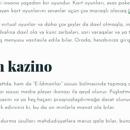
 insana yaşadan bir oyundur. Kart oyunları, əsas poker
stəyən kart oyunlarını sevənlər üçün çox maraqlı olacaq
ts, virtual oyunlar və daha çox şeylər də daxil olmaqla, i
cədvəlinə daxil ola və künc zərbələri, sarı vərəqələr və 
riş menyusu vasitəsilə edilə bilər. Orada, hesabınıza g
n kazino
ttdə, həm də “E-İdmanlar” xüsusi bölməsində tapmaq ol
ar xüsusi media pleyer ikonası ilə qeyd olunur. Püşkatm
əsini və ya heç-heçəni proqnozlaşdırmağa dəvət olunur.
k edirsiniz ki, bu da on minlərlə manat ola bilər.
ldurma üsulları məhdudiyyətlərə məruz qala bilər, buna