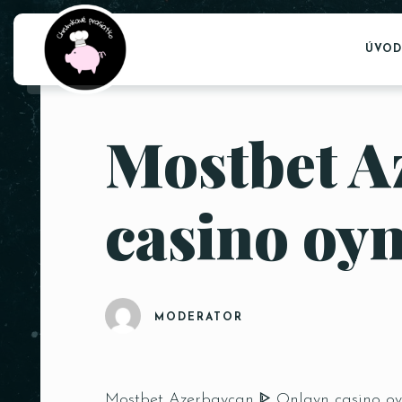
ÚVOD
Mostbet A
casino oyn
MODERATOR
Mostbet Azerbaycan ᐈ Onlayn casino oy