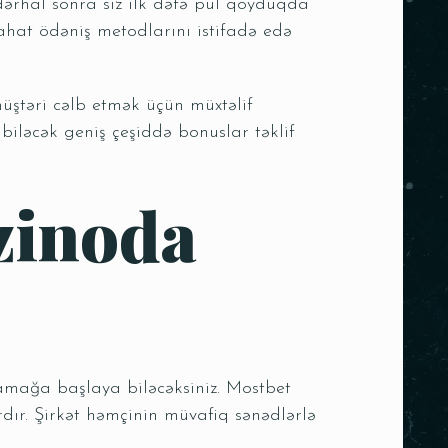
ərhal sonra siz ilk dəfə pul qoyduqda
hat ödəniş metodlarını istifadə edə
üştəri cəlb etmək üçün müxtəlif
iləcək geniş çeşiddə bonuslar təklif
zinoda
namağa başlaya biləcəksiniz. Mostbet
ır. Şirkət həmçinin müvafiq sənədlərlə