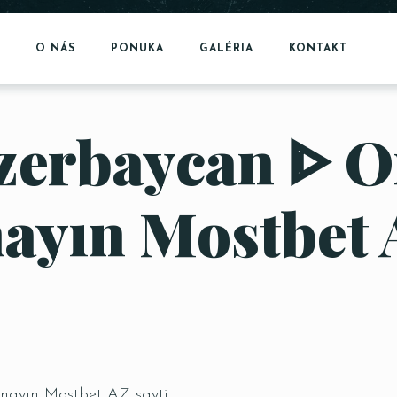
O NÁS
PONUKA
GALÉRIA
KONTAKT
zerbaycan ᐈ O
ayın Mostbet 
nayın Mostbet AZ sayti