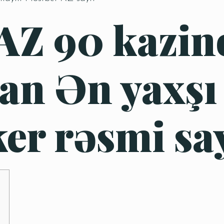
AZ 90 kazin
an Ən yaxşı
r rəsmi say