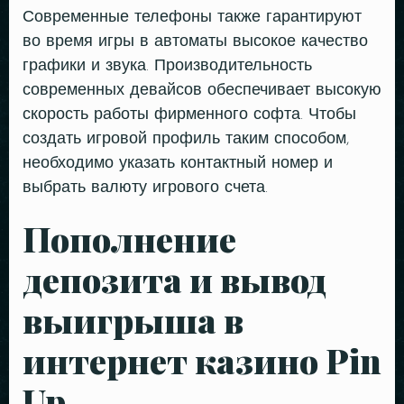
Современные телефоны также гарантируют
во время игры в автоматы высокое качество
графики и звука. Производительность
современных девайсов обеспечивает высокую
скорость работы фирменного софта. Чтобы
создать игровой профиль таким способом,
необходимо указать контактный номер и
выбрать валюту игрового счета.
Пополнение
депозита и вывод
выигрыша в
интернет казино Pin
Up