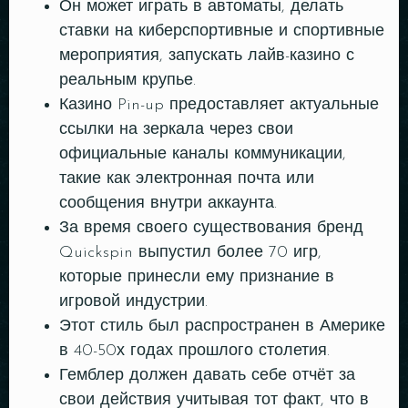
Он может играть в автоматы, делать
ставки на киберспортивные и спортивные
мероприятия, запускать лайв-казино с
реальным крупье.
Казино Pin-up предоставляет актуальные
ссылки на зеркала через свои
официальные каналы коммуникации,
такие как электронная почта или
сообщения внутри аккаунта.
За время своего существования бренд
Quickspin выпустил более 70 игр,
которые принесли ему признание в
игровой индустрии.
Этот стиль был распространен в Америке
в 40-50х годах прошлого столетия.
Гемблер должен давать себе отчёт за
свои действия учитывая тот факт, что в