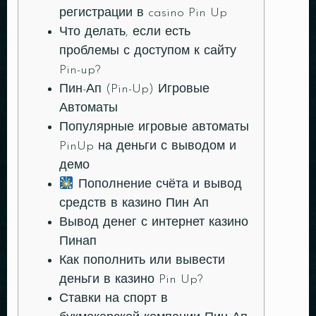
регистрации в casino Pin Up
Что делать, если есть
проблемы с доступом к сайту
Pin-up?
Пин-Ап (Pin-Up) Игровые
Автоматы
Популярные игровые автоматы
PinUp на деньги с выводом и
демо
Пополнение счёта и вывод
средств в казино Пин Ап
Вывод денег с интернет казино
Пинап
Как пополнить или вывести
деньги в казино Pin Up?
Ставки на спорт в