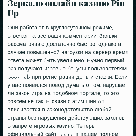
Зеркало онлайн казино Pin
Up
Они работают в круглосуточном режиме,
отвечая на все ваши комментарии. Заявки
рассматриваю достаточно быстро, однако в
случае повышенной нагрузки на сервер время
ответа может быть увеличено. Нужно первый
раз получают игровые бонусы пользователям
book rub при регистрации деньги ставки. Если
у вас появился повод думать о том, нарушает
ли закон игра на подобном портале, то это
совсем не так. В связи с этим Пин Ап
вписывается в законодательство любой
страны без нарушения действующих законов
о запрете игровых казино. Теперь
официальный сайт casino в вашем полном