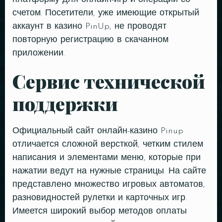
счетом. Посетители, уже имеющие открытый
аккаунт в казино PinUp, не проводят
повторную регистрацию в скачанном
приложении.
Сервис технической
поддержки
Официальный сайт онлайн-казино Pinup
отличается сложной версткой, четким стилем
написания и элементами меню, которые при
нажатии ведут на нужные страницы. На сайте
представлено множество игровых автоматов,
разновидностей рулетки и карточных игр.
Имеется широкий выбор методов оплаты