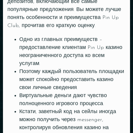
депозитов, включающий все самые
популярные предложения. Вы можете лучше
понять особенности и преимущества Pin Up
Club, прочитав его краткую оценку.
Одно из главных преимуществ –
предоставление клиентам Pin Up казино
неограниченного доступа ко всем
услугам.
Поэтому каждый пользователь площадки
может спокойно предоставить казино
свои личные сведения.
Виртуальные деньги дают чувство
полноценного игрового процесса.
Кстати, заветный код на сейлы иногда
можно получить через messenger,
контролируя обновления казино на