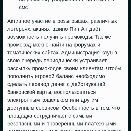
смс.
Активное участие в розыгрышах, различных
лотереях, акциях казино Пин Ап даёт
возможность получить промокоды. Так же
промокод можно найти на форумах и
тематических сайтах. Администрация клуб в
свою очередь периодически устраивает
рассылку промокодов своим клиентам. Чтобы
пополнить игровой баланс необходимо
сделать перевод денег с действующей
банковской карты, воспользоваться
Table Reservation
электронным кошельком или другим
доступным сервисом. Особенность в том, что
площадка сотрудничает с самыми
безопасными и проверенными платёжными