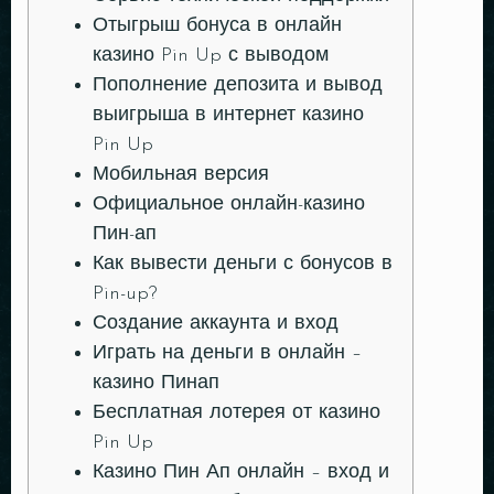
Отыгрыш бонуса в онлайн
казино Pin Up с выводом
Пополнение депозита и вывод
выигрыша в интернет казино
Pin Up
Мобильная версия
Официальное онлайн-казино
Пин-ап
Как вывести деньги с бонусов в
Pin-up?
Создание аккаунта и вход
Играть на деньги в онлайн –
казино Пинап
Бесплатная лотерея от казино
Pin Up
Казино Пин Ап онлайн – вход и