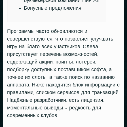
букмекерской компании Пин Ап
Бонусные предложения
Программы часто обновляются и
совершенствуются, что позволяет улучшать
игру на благо всех участников. Слева
присутствует перечень возможностей,
содержащий акции, поинты, лотереи,
подборку доступных поставщиком софта, а
точнее их слоты, а также поиск по названию
аппарата. Ниже находится блок информации с
правилами, списком сервисов для транзакций.
Надёжные разработчики, есть лицензия,
моментальные выводы – редкость для
современных клубов.