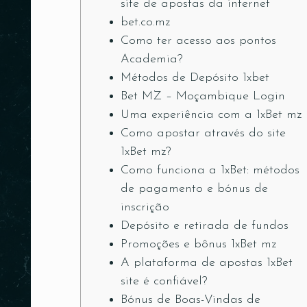
site de apostas da internet
bet.co.mz
Como ter acesso aos pontos
Academia?
Métodos de Depósito 1xbet
Bet MZ – Moçambique Login
Uma experiência com a 1xBet mz
Como apostar através do site
1xBet mz?
Como funciona a 1xBet: métodos
de pagamento e bónus de
inscrição
Depósito e retirada de fundos
Promoções e bônus 1xBet mz
A plataforma de apostas 1xBet
site é confiável?
Bónus de Boas-Vindas de