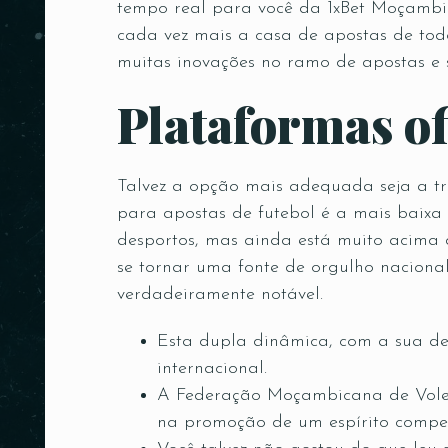
tempo real para você da 1xBet Moçambiqu
cada vez mais a casa de apostas de tod
muitas inovações no ramo de apostas e 
Plataformas of
Talvez a opção mais adequada seja a t
para apostas de futebol é a mais baixa 
desportos, mas ainda está muito acima 
se tornar uma fonte de orgulho nacional
verdadeiramente notável.
Esta dupla dinâmica, com a sua de
internacional.
A Federação Moçambicana de Volei
na promoção de um espírito compet