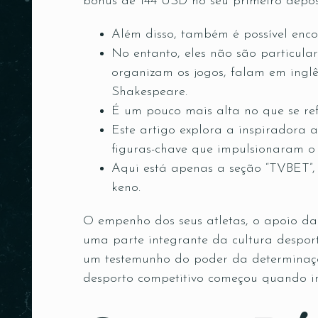
bônus de 144 USD no seu primeiro depós
Além disso, também é possível enco
No entanto, eles não são particul
Person
organizam os jogos, falam em inglês
Shakespeare.
É um pouco mais alta no que se ref
Este artigo explora a inspiradora 
figuras-chave que impulsionaram o 
Aqui está apenas a seção “TVBET”, 
keno.
O empenho dos seus atletas, o apoio da
uma parte integrante da cultura despor
um testemunho do poder da determinaçã
desporto competitivo começou quando in