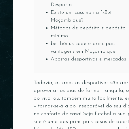
Desporto
Existe um cassino na 1xBet
Moçambique?
Métodos de depósito e depósito
mínimo
bet bónus code e principais
vantagens em Moçambique
Apostas desportivas e mercados
Todavia, as apostas desportivas são apr
aproveitar os dias de forma tranquila,
ao vivo, ou, também muito facilmente, e
– tornar-se-á algo inseparável do seu di
no conforto de casa! Seja futebol a sua
site é uma das principais casas de apos