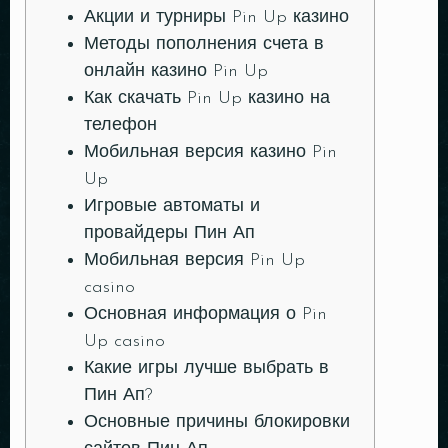
Акции и турниры Pin Up казино
Методы пополнения счета в
онлайн казино Pin Up
Как скачать Pin Up казино на
телефон
Мобильная версия казино Pin
Up
Игровые автоматы и
провайдеры Пин Ап
Мобильная версия Pin Up
casino
Основная информация о Pin
Up casino
Какие игры лучше выбрать в
Пин Ап?
Основные причины блокировки