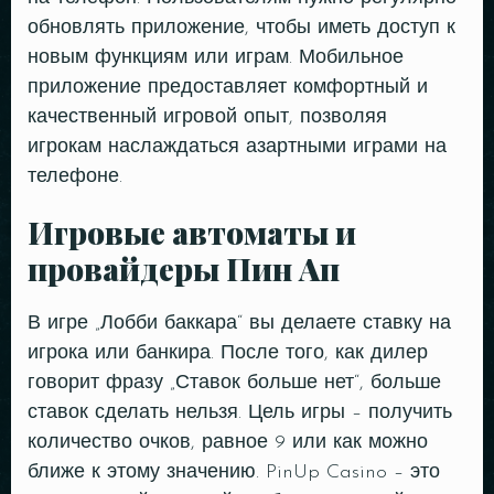
обновлять приложение, чтобы иметь доступ к
новым функциям или играм. Мобильное
приложение предоставляет комфортный и
качественный игровой опыт, позволяя
игрокам наслаждаться азартными играми на
телефоне.
Игровые автоматы и
провайдеры Пин Ап
В игре „Лобби баккара“ вы делаете ставку на
игрока или банкира. После того, как дилер
говорит фразу „Ставок больше нет“, больше
ставок сделать нельзя. Цель игры – получить
количество очков, равное 9 или как можно
ближе к этому значению. PinUp Casino – это