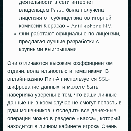
деятельности в сети интернет
владельцем Pinup была получена
лицензия от сублицензиатов игорной
комиссии Кюрасао – Antillephone N.V.
Они работают официально по лицензии,
предлагая лучшие разработки с
крупными выигрышами.
Они отличаются высоким коэффициентом
отдачи, волатильностью и тематиками. В
онлайн-казино Пин-Ап используется SSL-
шифрование данных, и можете быть
наверняка уверены в том, что ваши личные
данные ни в коем случае не смогут попасть в
руки мошенников. Отследить все денежные
операции можно в разделе «Касса», который
находится в личном кабинете игрока. Очень