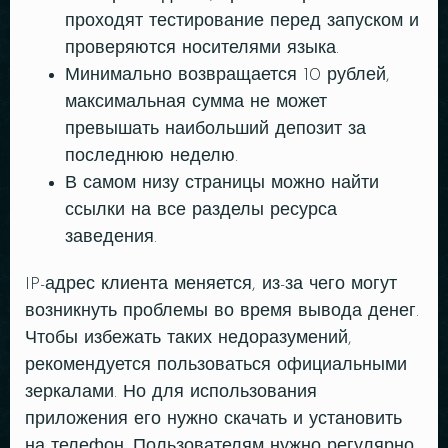
проходят тестирование перед запуском и
проверяются носителями языка.
Минимально возвращается 10 рублей,
максимальная сумма не может
превышать наибольший депозит за
последнюю неделю.
В самом низу страницы можно найти
ссылки на все разделы ресурса
заведения.
IP-адрес клиента меняется, из-за чего могут
возникнуть проблемы во время вывода денег.
Чтобы избежать таких недоразумений,
рекомендуется пользоваться официальными
зеркалами. Но для использования
приложения его нужно скачать и установить
на телефон. Пользователям нужно регулярно