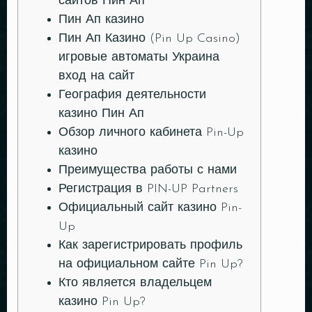
сайтов Пин Ап
Пин Ап казино
Пин Ап Казино (Pin Up Casino)
игровые автоматы Украина
вход на сайт
География деятельности
казино Пин Ап
Обзор личного кабинета Pin-Up
казино
Преимущества работы с нами
Регистрация в PIN-UP Partners
Официальный сайт казино Pin-
Up
Как зарегистрировать профиль
на официальном сайте Pin Up?
Кто является владельцем
казино Pin Up?