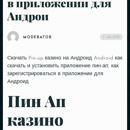
в приложении для
Андрои
7. júla 2022
MODERATOR
Скачать Pin-up казино на Андроид Android как
скачать и установить приложение пин-ап, как
зарегистрироваться в приложении для
Андроид
Пин Ап
казино