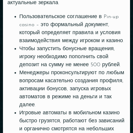
актуальные зеркала.
Пользовательское соглашение в Pin-up
casino – это формальный документ,
который определяет правила и условия
взаимодействия между игроком и казино.
Чтобы запустить бонусные вращения,
игроку необходимо пополнить свой
депозит на сумму не менее 500 рублей.
Менеджеры проконсультируют по любым
вопросам касательно создания профиля,
активации бонусов, запуска игровых
Table Reservation
автоматов в режиме на деньги и так
далее.
Игровые автоматы в мобильном казино
быстро грузятся, работают без зависаний
и органично смотрятся на небольших