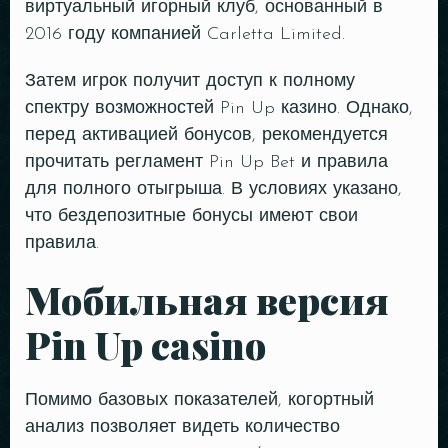
виртуальный игорный клуб, основанный в
2016 году компанией Carletta Limited.
Затем игрок получит доступ к полному
спектру возможностей Pin Up казино. Однако,
перед активацией бонусов, рекомендуется
прочитать регламент Pin Up Bet и правила
для полного отыгрыша. В условиях указано,
что бездепозитные бонусы имеют свои
правила.
Мобильная версия
Pin Up casino
Помимо базовых показателей, когортный
анализ позволяет видеть количество