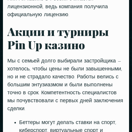
лицензионной, ведь компания получила
официальную лицензию.
Акции и турниры
Pin Up казино
Мы с семьей долго выбирали застройщика —
хотелось, чтобы цены не были завышенными,
но и не страдало качество. Работы велись с
большим энтузиазмом и были выполнены
точно в срок. Компетентность специалистов
мы почувствовали с первых дней заключения
сделки.
Беттеры могут делать ставки на спорт,
киберспорт, виртуальные спорт и