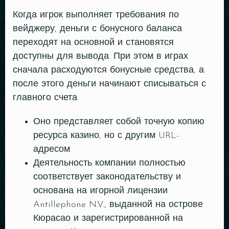
Когда игрок выполняет требования по
вейджеру, деньги с бонусного баланса
переходят на основной и становятся
доступны для вывода. При этом в играх
сначала расходуются бонусные средства, а
после этого деньги начинают списываться с
главного счета.
Оно представляет собой точную копию
ресурса казино, но с другим URL-
адресом.
Деятельность компании полностью
соответствует законодательству и
основана на игорной лицензии
Antillephone N.V., выданной на острове
Кюрасао и зарегистрированной на