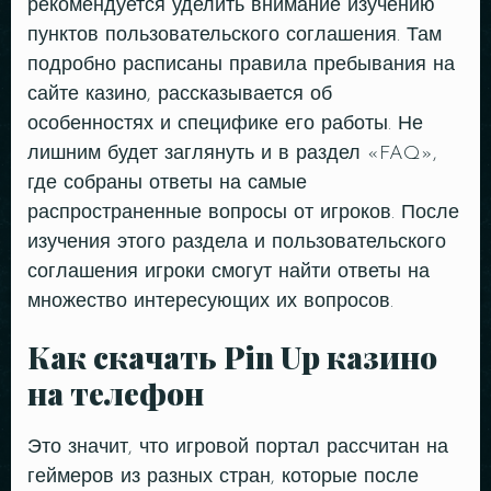
рекомендуется уделить внимание изучению
пунктов пользовательского соглашения. Там
подробно расписаны правила пребывания на
сайте казино, рассказывается об
особенностях и специфике его работы. Не
лишним будет заглянуть и в раздел «FAQ»,
где собраны ответы на самые
распространенные вопросы от игроков. После
изучения этого раздела и пользовательского
соглашения игроки смогут найти ответы на
множество интересующих их вопросов.
Как скачать Pin Up казино
на телефон
Это значит, что игровой портал рассчитан на
геймеров из разных стран, которые после