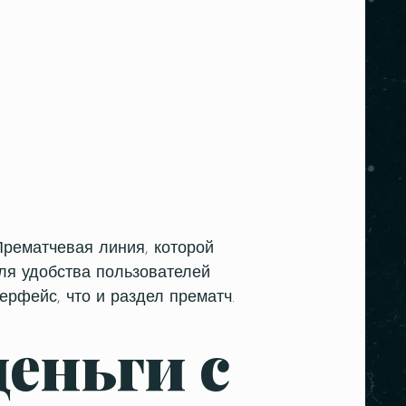
Прематчевая линия, которой
Для удобства пользователей
ерфейс, что и раздел прематч.
еньги с