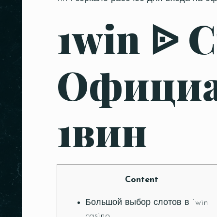
1win ᐉ 
Официа
1вин
Content
Большой выбор слотов в 1win
casino