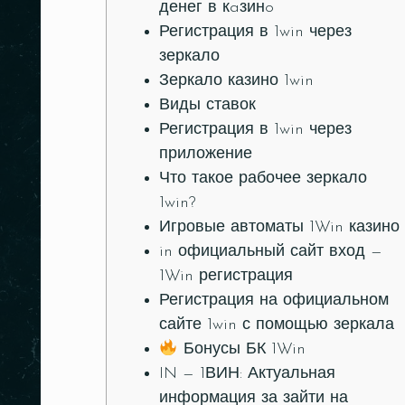
денег в кaзинo
Регистрация в 1win через
зеркало
Зеркало казино 1win
Виды ставок
Регистрация в 1win через
приложение
Что такое рабочее зеркало
1win?
Игровые автоматы 1Win казино
in официальный сайт вход —
1Win регистрация
Регистрация на официальном
сайте 1win с помощью зеркала
Бонусы БК 1Win
IN — 1ВИН: Актуальная
информация за зайти на