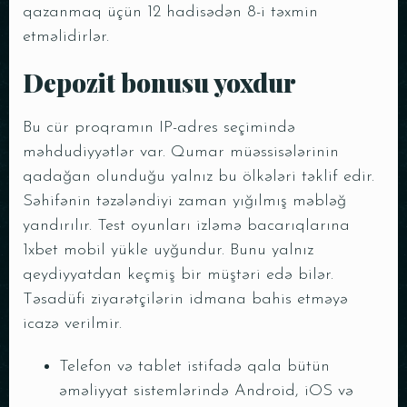
qazanmaq üçün 12 hadisədən 8-i təxmin
etməlidirlər.
Depozit bonusu yoxdur
Bu cür proqramın IP-adres seçimində
məhdudiyyətlər var. Qumar müəssisələrinin
qadağan olunduğu yalnız bu ölkələri təklif edir.
Səhifənin təzələndiyi zaman yığılmış məbləğ
yandırılır. Test oyunları izləmə bacarıqlarına
1xbet mobil yükle uyğundur. Bunu yalnız
qeydiyyatdan keçmiş bir müştəri edə bilər.
Təsadüfi ziyarətçilərin idmana bahis etməyə
icazə verilmir.
Telefon və tablet istifadə qala bütün
əməliyyat sistemlərində Android, iOS və