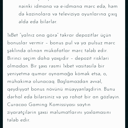
nəinki idmana və e-idmana mərc edə, həm
də kazinolara və televiziya oyunlarına çıxış
əldə edə bilərlər.
1xBet “yalnız ona görə” təkrar depozitlər üçün
bonuslar vermir – bonus pul və ya pulsuz mərc
şəklində alınan mükafatlar mərc tələb edir.
Birinci seçim daha yaxşıdır – depozit riskləri
olmadan. Bir şəxs rəsmi 1xbet vasitəsilə bir
yeniyetmə qumar oynamağa kömək etsə, o,
mühakimə olunacaq. Başlamazdan əvvəl,
qeydiyyat bonus növünü müəyyənləşdirin. Bunu
dərhal edə bilərsiniz və ya rahat bir an gözləyin.
Curacao Gaming Komissiyası saytın
ziyarətçilərin şəxsi məlumatlarını yoxlamasını
tələb edir.