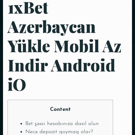
1xBet
Azerbaycan
Yükle Mobil Az
Indir Android
iO
Content
Bet şəxsi hesabınıza daxil olun
Necə depozit qoymaq olar?