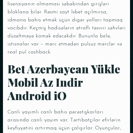
lisenziyanın olmaması səbəbindən girişləri
bloklana bilər. Rəsmi sayt 1xbet açılmırsa,
idmana bahis etmək üçün digər yolları tapmaq
vacibdir. Keçmiş hadisələrin ətraflı təsviri səhvləri
düzəltməyə kömək edəcəkdir. Bununla belə,
istisnalar var – mərc etmədən pulsuz mərclər və
real pul cashback.
Bet Azerbaycan Yükle
Mobil Az Indir
Android iO
Canlı yayımlı canlı bahis pərəstişkarları
arasında canlı yayım var. Tərtibatçılar efirlərin
keyfiyyətini artırmaq üçün çalışırlar. Oyunçular,