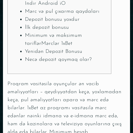
Indir Android iO
Mərc və pul çıxarma qaydaları
Depozit bonusu yoxdur
İlk depozit bonusu
Minimum və maksimum
tariflərMərclər 1xBet
Yenidən Depozit Bonusu
Necə depozit qoymaq olar?
Proqram vasitəsilə oyunçular ən vacib
əməliyyatları – qeydiyyatdan keçə, yoxlamadan
keçə, pul əməliyyatları apara və mərc edə
bilərlər. 1xBet az proqramı vasitəsilə mərc
edənlər nəinki idmana və e-idmana mərc edə,
həm də kazinolara və televiziya oyunlarına çıxış
əldə edə bilərlər. Minimum hesab