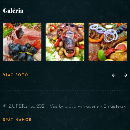
Galéria
VIAC FOTO
© ZUPER,s.r.o., 2021 . Všetky práva vyhradené -
Emajster.sk
SPÄT NAHOR