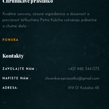
Chrumkavé prasiatko
Kvalitné suroviny, úžasné ingrediencie a skúsenosť a
precíznosť šéfkuchára Petra Kulicha vytvárajú jedinečné
a chutné dielo.
PONUKA
Kontakty
+421 948 344 073
ZAVOLAJTE NÁM :
chrumkaveprasiatko@gmail.com
NAPÍŠTE NÁM :
919 01 Košolná 48
ADRESA:
...