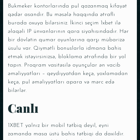
Bukmeker kontorlarında pul qazanmaq kifayət
qədər asandir. Bu məsələ haqqında ətraflı
burada oxuya bilərsiniz. İkinci seçim 1xbet ilə
əlaqəli IP ünvanlarının qara siyahısındadır. Hər
bir dövlətin qumar oyunlarına qarşı mübarizə
üsulu var. Qiymətli bonuslarla idmana bahis
etmək istəyirsinizsə, bloklama ətrafında bir yol
tapın. Proqram vasitəsilə oyunçular ən vacib
əməliyyatları – qeydiyyatdan keçə, yoxlamadan
keçə, pul əməliyyatları apara və mərc edə
bilərlər.
Canlı
1XBET yalnız bir mobil tətbiq deyil, eyni
zamanda masa üstü bahis tətbiqi da daxildir.