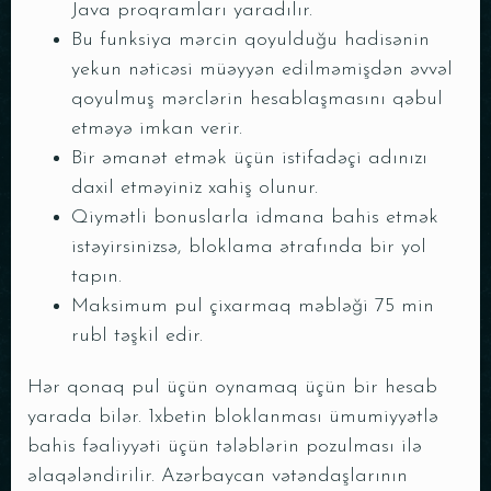
Java proqramları yaradılır.
Bu funksiya mərcin qoyulduğu hadisənin
yekun nəticəsi müəyyən edilməmişdən əvvəl
qoyulmuş mərclərin hesablaşmasını qəbul
etməyə imkan verir.
Bir əmanət etmək üçün istifadəçi adınızı
daxil etməyiniz xahiş olunur.
Qiymətli bonuslarla idmana bahis etmək
istəyirsinizsə, bloklama ətrafında bir yol
tapın.
Maksimum pul çixarmaq məbləği 75 min
rubl təşkil edir.
Hər qonaq pul üçün oynamaq üçün bir hesab
yarada bilər. 1xbetin bloklanması ümumiyyətlə
bahis fəaliyyəti üçün tələblərin pozulması ilə
əlaqələndirilir. Azərbaycan vətəndaşlarının