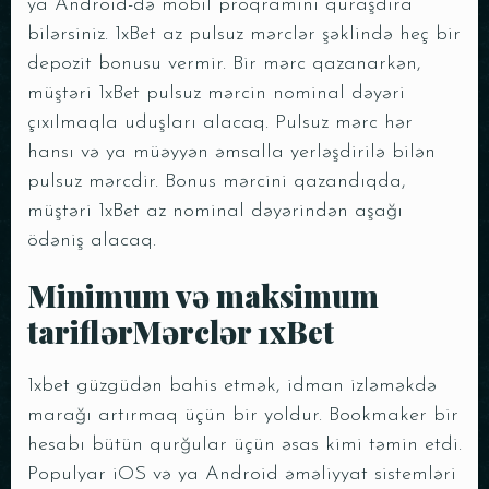
ya Android-də mobil proqramını quraşdıra
bilərsiniz. 1xBet az pulsuz mərclər şəklində heç bir
depozit bonusu vermir. Bir mərc qazanarkən,
müştəri 1xBet pulsuz mərcin nominal dəyəri
çıxılmaqla uduşları alacaq. Pulsuz mərc hər
hansı və ya müəyyən əmsalla yerləşdirilə bilən
pulsuz mərcdir. Bonus mərcini qazandıqda,
müştəri 1xBet az nominal dəyərindən aşağı
ödəniş alacaq.
Minimum və maksimum
tariflərMərclər 1xBet
1xbet güzgüdən bahis etmək, idman izləməkdə
marağı artırmaq üçün bir yoldur. Bookmaker bir
hesabı bütün qurğular üçün əsas kimi təmin etdi.
Populyar iOS və ya Android əməliyyat sistemləri