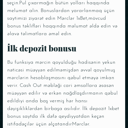
seçin.Pul çıxarmağın bütün yolları haqqında
melumat alin. Bonuslardan yararlanmaq üçün
saytimizi ziyarət edin Mərclər 1xBet,mövcud
bonus təklifləri haqqında məlumat əldə edin və
əlavə təlimatlara əməl edin.
İlk depozit bonusu
Bu funksiya mərcin qoyulduğu hadisənin yekun
nəticəsi müəyyən edilməmişdən əvvəl qoyulmuş
mərclərin hesablaşmasını qəbul etməyə imkan
verir. Cash Out məbləği cari əmsallara əsasən
müəyyən edilir və erkən nağdlaşdırmanın qəbul
edildiyi anda baş vermiş hər hansı
dəyişikliklərdən birbaşa asılıdır. İlk depozit 1xbet
bonus saytda ilk dəfə qeydiyyatdan keçən
istifadəçilər üçün əlçatandırMərclər.